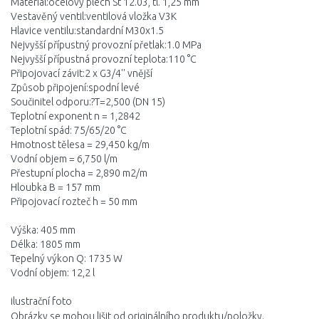
Materiál:ocelový plech St 12.03, tl. 1,25 mm
Vestavěný ventil:ventilová vložka V3K
Hlavice ventilu:standardní M30x1.5
Nejvyšší přípustný provozní přetlak:1.0 MPa
Nejvyšší přípustná provozní teplota:110 °C
Připojovací závit:2 x G3/4'' vnější
Způsob připojení:spodní levé
Součinitel odporu:?T=2,500 (DN 15)
Teplotní exponent n = 1,2842
Teplotní spád: 75/65/20 °C
Hmotnost tělesa = 29,450 kg/m
Vodní objem = 6,750 l/m
Přestupní plocha = 2,890 m2/m
Hloubka B = 157 mm
Připojovací rozteč h = 50 mm
Výška: 405 mm
Délka: 1805 mm
Tepelný výkon Q: 1735 W
Vodní objem: 12,2 l
ilustrační foto
Obrázky se mohou lišit od originálního produktu/položky.