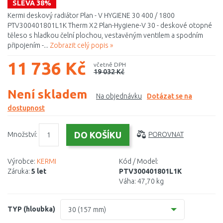
SLEVA 38%
Kermi deskový radiátor Plan - V HYGIENE 30 400 / 1800
PTV300401801L1K Therm X2 Plan-Hygiene-V 30 - deskové otopné
těleso s hladkou čelní plochou, vestavěným ventilem a spodním
připojením -...
Zobrazit celý popis »
11 736 Kč
včetně DPH
19 032 Kč
Není skladem
Na objednávku
Dotázat se na
dostupnost
Množství:
POROVNAT
Výrobce:
KERMI
Kód / Model:
Záruka:
5 let
PTV300401801L1K
Váha:
47,70 kg
TYP (hloubka)
30 (157 mm)