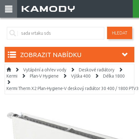
HLEDAT
ZOBRAZIT NABÍDKU
Vytápění a ohřev vody
Deskové radiátory
Kermi
Plan-V Hygiene
Výška 400
Délka 1800
Kermi Therm X2 Plan-Hygiene-V deskový radiátor 30 400 / 1800 PT