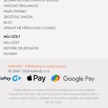
SEZNAM AUTORIZOVANÝCH SERVISŮ
VRÁCENÍ / REKLAMACE
MAPA STRÁNKY
ZBOŽÍ DLE ZNAČEK
BLOG
UPRAVIT MÉ PŘEDVOLBY COOKIES
MŮJ ÚČET
MŮJ ÚČET
HISTORIE OBJEDNÁVEK
NOVINKY
INTRANET - Přihlášení pro zaměstnance
© 2004 - 2026
Kamody s.r.o.
Podle zákona o evidenci tržeb je prodávající povinen vystavit
kupujícímu účtenku. Zároveň je povinen zaevidovat přijatou tržbu u
správce daně online; v případě technického výpadku pak nejpozději
do 48 hodin.