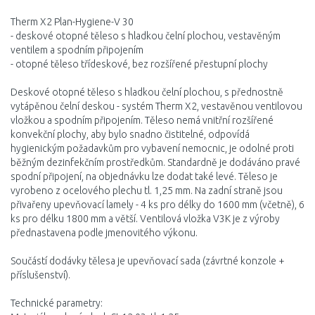
Therm X2 Plan-Hygiene-V 30
- deskové otopné těleso s hladkou čelní plochou, vestavěným
ventilem a spodním připojením
- otopné těleso třídeskové, bez rozšířené přestupní plochy
Deskové otopné těleso s hladkou čelní plochou, s přednostně
vytápěnou čelní deskou - systém Therm X2, vestavěnou ventilovou
vložkou a spodním připojením. Těleso nemá vnitřní rozšířené
konvekční plochy, aby bylo snadno čistitelné, odpovídá
hygienickým požadavkům pro vybavení nemocnic, je odolné proti
běžným dezinfekčním prostředkům. Standardně je dodáváno pravé
spodní připojení, na objednávku lze dodat také levé. Těleso je
vyrobeno z ocelového plechu tl. 1,25 mm. Na zadní straně jsou
přivařeny upevňovací lamely - 4 ks pro délky do 1600 mm (včetně), 6
ks pro délku 1800 mm a větší. Ventilová vložka V3K je z výroby
přednastavena podle jmenovitého výkonu.
Součástí dodávky tělesa je upevňovací sada (závrtné konzole +
příslušenství).
Technické parametry: