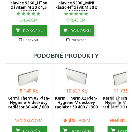
hlavice 9260 „H“ se
hlavice 9200 „MINI
závitem M 30 x 1,5
klasic-H“ závit M 30 x
1400
1926098
1,5 1920038
SKLADEM
1600
SKLADEM
DO KOŠÍKU
DO KOŠÍKU
1800
Porovnat
Porovnat
2000
PODOBNÉ PRODUKTY
2300
2600
3000
9 149 Kč
10 527 Kč
11 736 K
Kermi Therm X2 Plan-
Kermi Therm X2 Plan-
Kermi Therm X
Hygiene-V deskový
Hygiene-V deskový
Hygiene-V de
radiátor 30 400 / 800
radiátor 30 400 / 1300
radiátor 30 400
PTV300400801R1K
PTV300401301L1K
PTV3004018
NENÍ SKLADEM
NENÍ SKLADEM
NENÍ SKLA
DO KOŠÍKU
DO KOŠÍKU
DO KOŠ