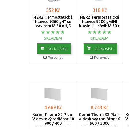
352 Kč
318 Kč
HERZ Termostatická
HERZ Termostatická
hlavice 9260 „H“ se
hlavice 9200 „MINI
závitem M 30 x 1,5
klasic-H“ závit M 30 x
1926098
1,5 1920038
SKLADEM
SKLADEM
DO KOŠÍKU
DO KOŠÍKU
Porovnat
Porovnat
4 669 Kč
8 743 Kč
Kermi Therm X2 Plan-
Kermi Therm X2 Plan-
K
V deskový radiátor 10
V deskový radiátor 10
V
900 / 400
900 / 3000
PTV100900401R1K
PTV100903001R1K