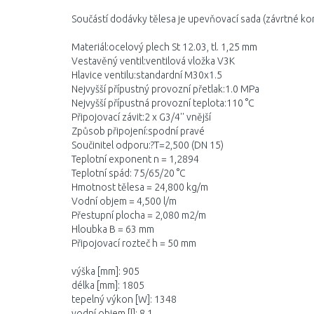
Součástí dodávky tělesa je upevňovací sada (závrtné kon
Materiál:ocelový plech St 12.03, tl. 1,25 mm
Vestavěný ventil:ventilová vložka V3K
Hlavice ventilu:standardní M30x1.5
Nejvyšší přípustný provozní přetlak:1.0 MPa
Nejvyšší přípustná provozní teplota:110 °C
Připojovací závit:2 x G3/4'' vnější
Způsob připojení:spodní pravé
Součinitel odporu:?T=2,500 (DN 15)
Teplotní exponent n = 1,2894
Teplotní spád: 75/65/20 °C
Hmotnost tělesa = 24,800 kg/m
Vodní objem = 4,500 l/m
Přestupní plocha = 2,080 m2/m
Hloubka B = 63 mm
Připojovací rozteč h = 50 mm
výška [mm]: 905
délka [mm]: 1805
tepelný výkon [W]: 1348
vodní objem [l]: 8,1