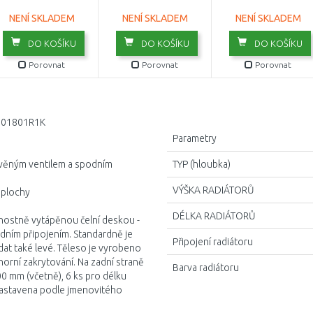
NENÍ SKLADEM
NENÍ SKLADEM
NENÍ SKLADEM
DO KOŠÍKU
DO KOŠÍKU
DO KOŠÍKU
Porovnat
Porovnat
Porovnat
9001801R1K
Parametry
avěným ventilem a spodním
TYP (hloubka)
VÝŠKA RADIÁTORŮ
 plochy
DÉLKA RADIÁTORŮ
nostně vytápěnou čelní deskou -
dním připojením. Standardně je
Připojení radiátoru
at také levé. Těleso je vyrobeno
horní zakrytování. Na zadní straně
Barva radiátoru
00 mm (včetně), 6 ks pro délku
dnastavena podle jmenovitého