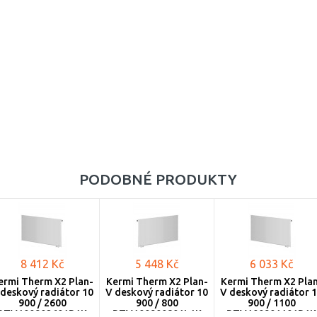
33 (157 mm)
1000
1100
1200
1300
1400
1600
PODOBNÉ PRODUKTY
1800
2000
2300
8 412 Kč
5 448 Kč
6 033 Kč
2600
ermi Therm X2 Plan-
Kermi Therm X2 Plan-
Kermi Therm X2 Pla
 deskový radiátor 10
V deskový radiátor 10
V deskový radiátor 
3000
900 / 2600
900 / 800
900 / 1100
PTV100902601R1K
PTV100900801L1K
PTV100901101R1K