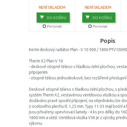
NENÍ SKLADEM
NENÍ SKLADEM
DO KOŠÍKU
DO KOŠÍKU
Porovnat
Porovnat
Popis
Kermi deskový radiátor Plan - V 10 900 / 1800 PTV100
Therm X2 Plan-V 10
- deskové otopné těleso s hladkou čelní plochou, vest
připojením
- otopné těleso jednodeskové, bez rozšířené přestupní
Deskové otopné těleso s hladkou čelní plochou, s před
systém Therm X2, vestavěnou ventilovou vložkou a spo
dodáváno pravé spodní připojení, na objednávku lze dod
z ocelového plechu tl. 1,25 mm. Typy 11-33 mají boční a 
jsou přivařeny upevňovací lamely - 4 ks pro délky do 16
1800 mm a větší. Ventilová vložka V3K je z výroby pře
výkonu.