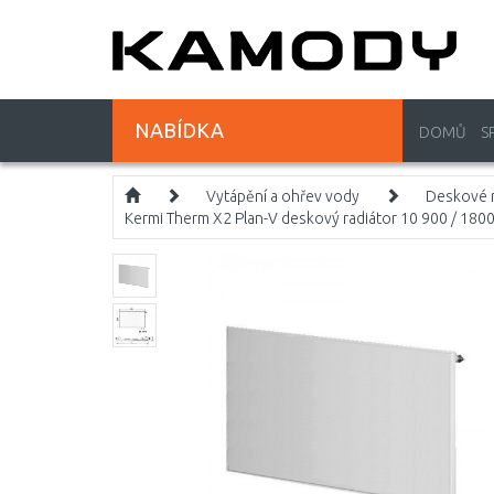
NABÍDKA
DOMŮ
S
Vytápění a ohřev vody
Deskové r
Kermi Therm X2 Plan-V deskový radiátor 10 900 / 1