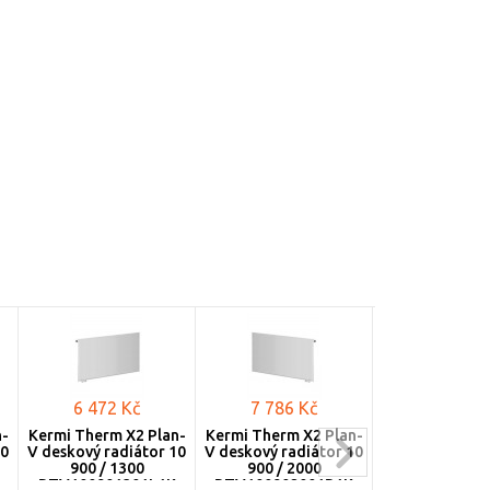
6 472 Kč
7 786 Kč
8 093 K
n-
Kermi Therm X2 Plan-
Kermi Therm X2 Plan-
Kermi Therm X
10
V deskový radiátor 10
V deskový radiátor 10
V deskový radi
900 / 1300
900 / 2000
900 / 23
PTV100901301L1K
PTV100902001R1K
PTV1009023