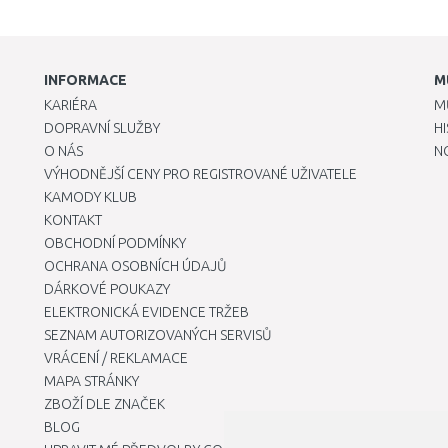
INFORMACE
M
KARIÉRA
M
DOPRAVNÍ SLUŽBY
H
O NÁS
N
VÝHODNĚJŠÍ CENY PRO REGISTROVANÉ UŽIVATELE
KAMODY KLUB
KONTAKT
OBCHODNÍ PODMÍNKY
OCHRANA OSOBNÍCH ÚDAJŮ
DÁRKOVÉ POUKAZY
ELEKTRONICKÁ EVIDENCE TRŽEB
SEZNAM AUTORIZOVANÝCH SERVISŮ
VRÁCENÍ / REKLAMACE
MAPA STRÁNKY
ZBOŽÍ DLE ZNAČEK
BLOG