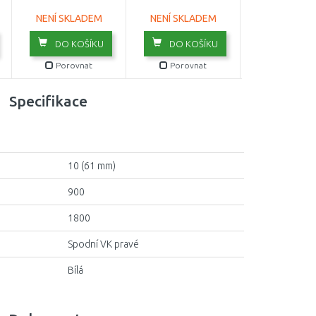
NENÍ SKLADEM
NENÍ SKLADEM
NENÍ SKLA
DO KOŠÍKU
DO KOŠÍKU
DO KOŠ
Porovnat
Porovnat
Porovn
Specifikace
10 (61 mm)
900
1800
Spodní VK pravé
Bílá