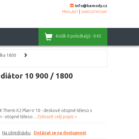
info@kamody.cz
|
PŘIHLÁSIT
ZAREGISTROVAT
Košík
0 položka(y) - 0 Kč
lka 1800
diátor 10 900 / 1800
K Therm X2 Plan-V 10 - deskové otopné těleso s
 - otopné těleso ...
Zobrazit celý popis »
Na objednávku
Dotázat se na dostupnost