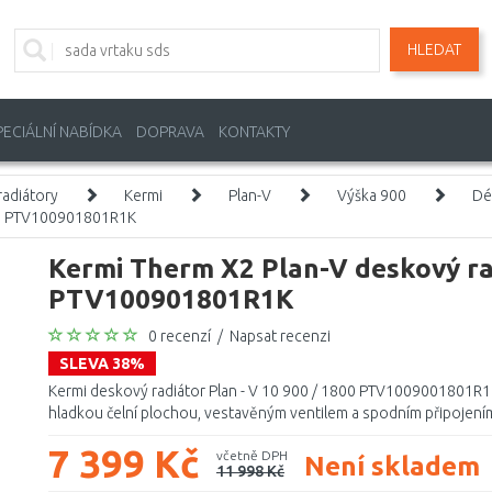
HLEDAT
PECIÁLNÍ NABÍDKA
DOPRAVA
KONTAKTY
adiátory
Kermi
Plan-V
Výška 900
Dé
800 PTV100901801R1K
Kermi Therm X2 Plan-V deskový ra
PTV100901801R1K
0 recenzí
/
Napsat recenzi
SLEVA 38%
Kermi deskový radiátor Plan - V 10 900 / 1800 PTV1009001801R1
hladkou čelní plochou, vestavěným ventilem a spodním připojením
7 399 Kč
včetně DPH
Není skladem
11 998 Kč