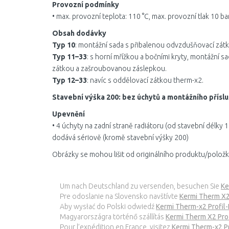
Provozní podmínky
• max. provozní teplota: 110 °C, max. provozní tlak 10 ba
Obsah dodávky
Typ 10
: montážní sada s přibalenou odvzdušňovací zá
Typ 11–33
: s horní mřížkou a bočními kryty, montážní 
zátkou a zašroubovanou záslepkou.
Typ 12–33
: navíc s oddělovací zátkou therm-x2.
Stavební výška 200: bez úchytů a montážního příslu
Upevnění
• 4 úchyty na zadní straně radiátoru (od stavební délky 
dodává sériově (kromě stavební výšky 200)
Obrázky se mohou lišit od originálního produktu/položk
Um nach Deutschland zu versenden, besuchen Sie
Ke
Pre odoslanie na Slovensko navštívte
Kermi Therm X2
Aby wysłać do Polski odwiedź
Kermi Therm-x2 Profil
Magyarországra történő szállítás
Kermi Therm X2 Prof
Pour l’expédition en France, visitez
Kermi Therm-x2 P