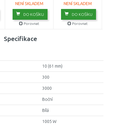
NENÍ SKLADEM
NENÍ SKLADEM
NENÍ SKLA
DO KOŠÍKU
DO KOŠÍKU
DO KOŠ
Porovnat
Porovnat
Porovn
Specifikace
10 (61 mm)
300
3000
Boční
Bílá
1005 W