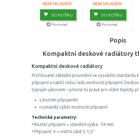
NENÍ SKLADEM
NENÍ SKLADEM
DO KOŠÍKU
DO KOŠÍKU
Porovnat
Porovnat
Popis
Kompaktní deskové radiátory 
Kompaktní deskové radiátory
Profilované základní provedení ve vysokém standardu kva
připojení a nabízí celou řadu možností připojení. Desk
topným výkonem – přesně to pravé pro nízké teploty př
s bočním připojením
rozmanitý výběr možností připojení
Technické parametry:
• Rozteč připojení = stavební výška - 54 mm
• Připojení: 4 × vnitřní závit G 1/2"