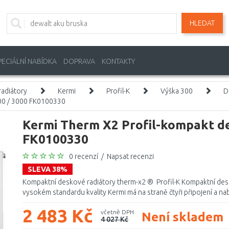
HLEDAT
PECIÁLNÍ NABÍDKA
DOPRAVA
KONTAKTY
adiátory
Kermi
Profil-K
Výška 300
D
300 / 3000 FK0100330
Kermi Therm X2 Profil-kompakt de
FK0100330
0 recenzí
/
Napsat recenzi
SLEVA 38%
Kompaktní deskové radiátory therm-x2 ® Profil-K Kompaktní desk
vysokém standardu kvality Kermi má na straně čtyři připojení a nabí
2 483 Kč
včetně DPH
Není skladem
4 027 Kč