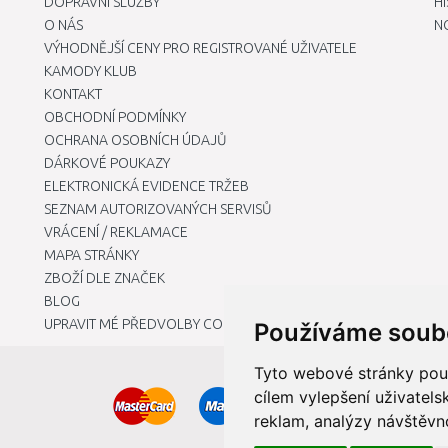
DOPRAVNÍ SLUŽBY
H
O NÁS
N
VÝHODNĚJŠÍ CENY PRO REGISTROVANÉ UŽIVATELE
KAMODY KLUB
KONTAKT
OBCHODNÍ PODMÍNKY
OCHRANA OSOBNÍCH ÚDAJŮ
DÁRKOVÉ POUKAZY
ELEKTRONICKÁ EVIDENCE TRŽEB
SEZNAM AUTORIZOVANÝCH SERVISŮ
VRÁCENÍ / REKLAMACE
MAPA STRÁNKY
ZBOŽÍ DLE ZNAČEK
BLOG
UPRAVIT MÉ PŘEDVOLBY COOKIES
Používáme soub
Tyto webové stránky použí
cílem vylepšení uživatel
reklam, analýzy návštěvno