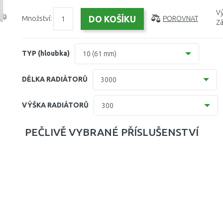
Vý
Množství:
POROVNAT
Zá
TYP (hloubka)
10 (61 mm)
10 (61 mm)
DÉLKA RADIÁTORŮ
3000
11 (61 mm)
400
VÝŠKA RADIÁTORŮ
300
20 (102mm)
500
200
PEČLIVĚ VYBRANÉ PŘÍSLUŠENSTVÍ
21=12 (64 mm)
600
300
22 (100 mm)
700
400
33 (155 mm)
800
500
900
600
1000