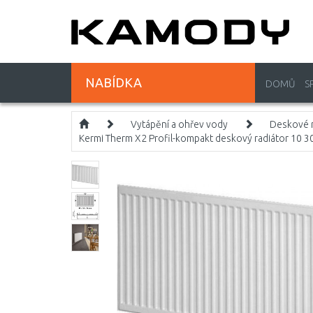
NABÍDKA
DOMŮ
S
Vytápění a ohřev vody
Deskové r
Kermi Therm X2 Profil-kompakt deskový radiátor 10 