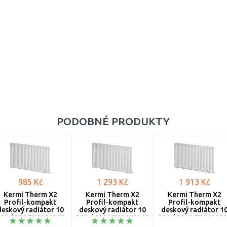
750
1100
900
1200
1300
1400
1600
PODOBNÉ PRODUKTY
1800
2000
2300
985 Kč
1 293 Kč
1 913 Kč
2600
Kermi Therm X2
Kermi Therm X2
Kermi Therm X2
Profil-kompakt
Profil-kompakt
Profil-kompakt
3000
deskový radiátor 10
deskový radiátor 10
deskový radiátor 1
00 / 800 FK0100308
300 / 1200 FK0100312
300 / 2000 FK01003