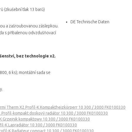
rů (zkušební tlak 13 barů)
DE Technische Daten
tkou a zašroubovanou záslepkou.
sada s přibalenou odvzdušňovací
šenství, bez technologie x2.
1800, 6 ks); montážní sada se
y.
rmi Therm X2 Profil-K Kompaktheizkörperr 10 300 / 3000 FK0100330
 Profil-kompakt doskový radiátor 10 300 / 3000 FK0100330
-K Grzejnik kompaktowy 10 300 / 3000 FK0100330
il-K Lapradiátor 10 300 / 3000 FK0100330
rofil-K Radiateur compact 10 300 / 3000 FK0100330