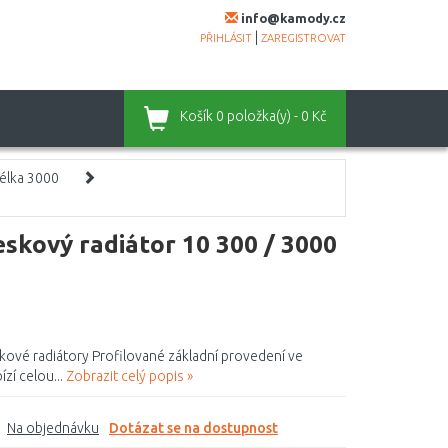
info@kamody.cz
|
PŘIHLÁSIT
ZAREGISTROVAT
Košík
0 položka(y) - 0 Kč
élka 3000
skový radiátor 10 300 / 3000
ové radiátory Profilované základní provedení ve
zí celou...
Zobrazit celý popis »
Na objednávku
Dotázat se na dostupnost