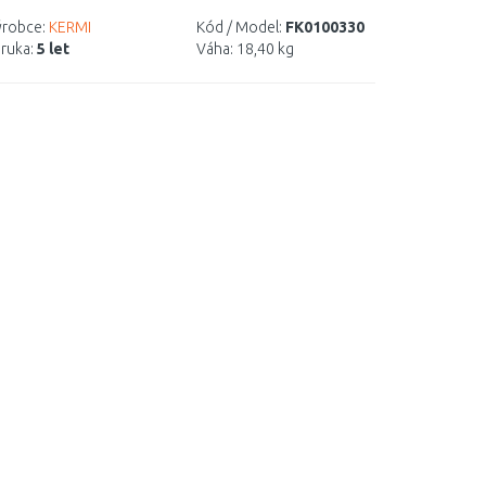
robce:
KERMI
Kód / Model:
FK0100330
ruka:
5 let
Váha:
18,40 kg