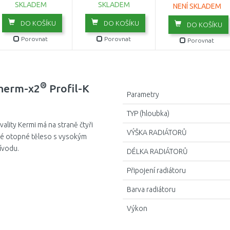
SKLADEM
SKLADEM
NENÍ SKLADEM
DO KOŠÍKU
DO KOŠÍKU
DO KOŠÍKU
Porovnat
Porovnat
Porovnat
®
therm-x2
Profil-K
Parametry
TYP (hloubka)
lity Kermi má na straně čtyři
VÝŠKA RADIÁTORŮ
ové otopné těleso s vysokým
ívodu.
DÉLKA RADIÁTORŮ
Připojení radiátoru
Barva radiátoru
Výkon