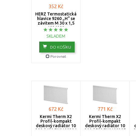
352 Kč
HERZ Termostatická
hlavice 9260 „H“ se
závitem M 30 x 1,5
1926098
SKLADEM
DO KOŠÍKU
Porovnat
672 Kč
771 Kč
Kermi Therm X2
Kermi Therm X2
Profil-kompakt
Profil-kompakt
deskový radiátor 10
deskový radiátor 10
300 / 400 FK0100304
300 / 500 FK0100305
3