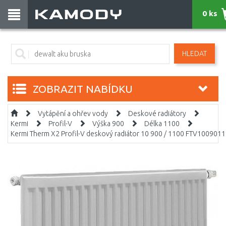
0 ks
HLEDAT
ZOBRAZIT NABÍDKU
Vytápění a ohřev vody
Deskové radiátory
Kermi
Profil-V
Výška 900
Délka 1100
Kermi Therm X2 Profil-V deskový radiátor 10 900 / 1100 FTV100901