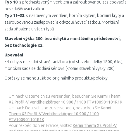
Typ 10
: s přednastaveným ventilem a zašroubovanou zaslepovací a
odvzdušňovací zátkou.
Typ 11–33
: s nastaveným ventilem, horním krytem, bočními kryty a
zašroubovanou zaslepovací a odvzdušňovací zátkou. Montážní
sada přibalena u všech typů
Stavební výška 200: bez úchytů a montážního příslušenství,
bez technologie x2.
Upevnění
• 4 úchyty na zadní straně radiátoru (od stavební délky 1800, 6 ks);
montážní sada se dodává sériově (kromě stavební výšky 200)
Obrázky se mohou lišit od originálního produktu/položky.
Um nach Österreich zu versenden, besuchen Sie
Kermi Therm
X2 Profil-V Ventilheizkörper 10 900 / 1100 FTV100901101R1K
Um nach Deutschland zu versenden, besuchen Sie
Kermi
Therm X2 Profil-V Ventilheizkörper 10 900 / 1100
FTV100901101R1K
Pour l’expédition en France, visitez
Kermi Therm X2 Profil-V