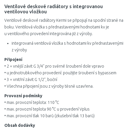
Ventilové deskové radiátory s integrovanou
ventilovou vložkou
Ventilové deskové radiátory Kermi se připojují na spodní straně na
boku. Ventilová vložka s přednastavenými hodnotami kv je
u ventilového provedení integrována již z výroby.
integrovaná ventilová vložka s hodnotami kv přednastavenými
z výroby
Připojení
• 2 × vnější závit G 3/4" pro svěrné šroubení dole vpravo
• u jednotrubkového provedení: použijte šroubení s bypassem
• 3 × vnitřní závit G 1/2", boční
• Všechna připojení jsou z výroby těsně uzavřena.
Provozní podmínky
• max. provozní teplota: 110 °C
• max. provozní teplota 90 °C u provedení Vplus
• max. provozní tlak 10 barů (zkušební tlak 13 barů)
Obsah dodávky