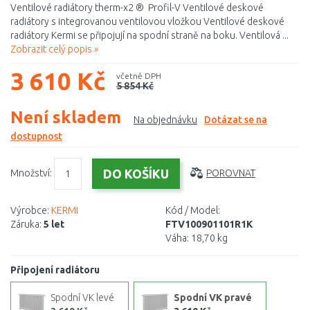
Ventilové radiátory therm-x2 ® Profil-V Ventilové deskové
radiátory s integrovanou ventilovou vložkou Ventilové deskové
radiátory Kermi se připojují na spodní straně na boku. Ventilová ...
Zobrazit celý popis »
3 610 Kč
včetně DPH
5 854 Kč
Není skladem
Na objednávku
Dotázat se na
dostupnost
Množství:
POROVNAT
Výrobce:
KERMI
Kód / Model:
Záruka:
5 let
FTV100901101R1K
Váha:
18,70 kg
Připojení radiátoru
Spodní VK levé
Spodní VK pravé