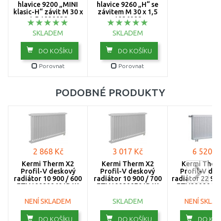
hlavice 9200 „MINI
hlavice 9260 „H“ se
klasic-H“ závit M 30 x
závitem M 30 x 1,5
1200
1,5 1920038
1926098
SKLADEM
SKLADEM
1300
DO KOŠÍKU
DO KOŠÍKU
1400
Porovnat
Porovnat
1600
PODOBNÉ PRODUKTY
1800
2000
2300
2 868 Kč
3 017 Kč
6 520 K
2600
Kermi Therm X2
Kermi Therm X2
Kermi Ther
Profil-V deskový
Profil-V deskový
Profil-V de
3000
radiátor 10 900 / 600
radiátor 10 900 / 700
radiátor 22 900
FTV100900601R1K
FTV100900701R1K
FTV2209011
NENÍ SKLADEM
SKLADEM
NENÍ SKLA
DO KOŠÍKU
DO KOŠÍKU
DO KOŠ