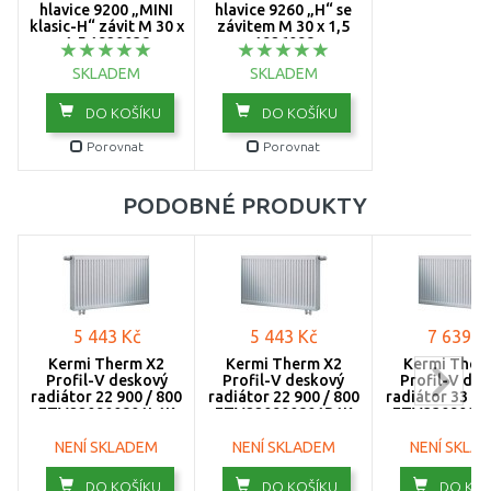
hlavice 9200 „MINI
hlavice 9260 „H“ se
klasic-H“ závit M 30 x
závitem M 30 x 1,5
1200
1,5 1920038
1926098
SKLADEM
SKLADEM
1300
DO KOŠÍKU
DO KOŠÍKU
1400
Porovnat
Porovnat
1600
PODOBNÉ PRODUKTY
1800
2000
2300
5 443 Kč
5 443 Kč
7 639 K
2600
Kermi Therm X2
Kermi Therm X2
Kermi Ther
Profil-V deskový
Profil-V deskový
Profil-V de
3000
radiátor 22 900 / 800
radiátor 22 900 / 800
radiátor 33 90
FTV220900801L1K
FTV220900801R1K
FTV3309008
NENÍ SKLADEM
NENÍ SKLADEM
NENÍ SKLA
DO KOŠÍKU
DO KOŠÍKU
DO KOŠ