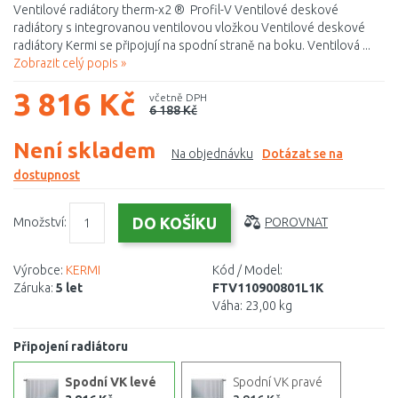
Ventilové radiátory therm-x2 ® Profil-V Ventilové deskové
radiátory s integrovanou ventilovou vložkou Ventilové deskové
radiátory Kermi se připojují na spodní straně na boku. Ventilová ...
Zobrazit celý popis »
3 816 Kč
včetně DPH
6 188 Kč
Není skladem
Na objednávku
Dotázat se na
dostupnost
Množství:
POROVNAT
Výrobce:
KERMI
Kód / Model:
Záruka:
5 let
FTV110900801L1K
Váha:
23,00 kg
Připojení radiátoru
Spodní VK levé
Spodní VK pravé