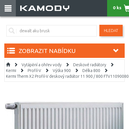
0 ks
HLEDAT
ZOBRAZIT NABÍDKU
Vytápění a ohřev vody
Deskové radiátory
Kermi
Profil-V
Výška 900
Délka 800
Kermi Therm X2 Profil-V deskový radiátor 11 900 / 800 FTV1109008