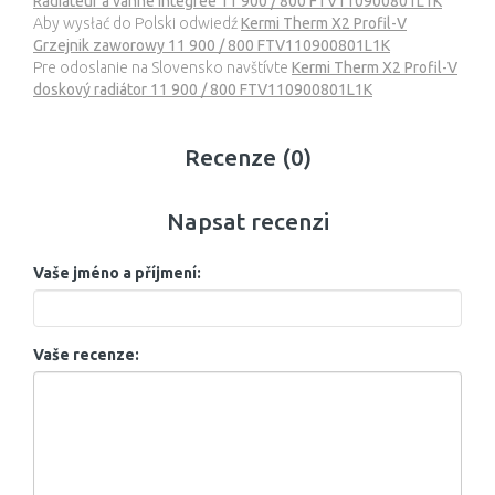
Radiateur a vanne intégrée 11 900 / 800 FTV110900801L1K
Aby wysłać do Polski odwiedź
Kermi Therm X2 Profil-V
Grzejnik zaworowy 11 900 / 800 FTV110900801L1K
Pre odoslanie na Slovensko navštívte
Kermi Therm X2 Profil-V
doskový radiátor 11 900 / 800 FTV110900801L1K
Recenze (0)
Napsat recenzi
Vaše jméno a příjmení:
Vaše recenze: