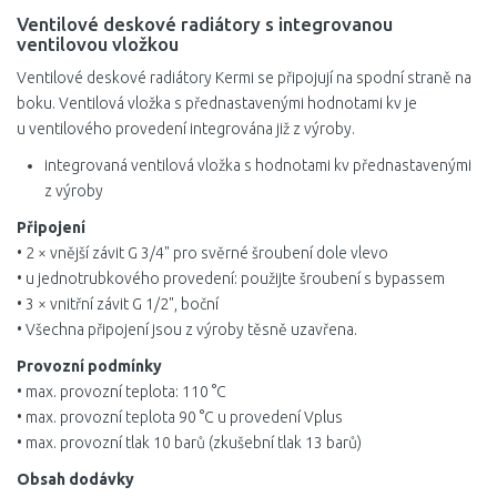
Ventilové deskové radiátory s integrovanou
ventilovou vložkou
Ventilové deskové radiátory Kermi se připojují na spodní straně na
boku. Ventilová vložka s přednastavenými hodnotami kv je
u ventilového provedení integrována již z výroby.
integrovaná ventilová vložka s hodnotami kv přednastavenými
z výroby
Připojení
• 2 × vnější závit G 3/4" pro svěrné šroubení dole vlevo
• u jednotrubkového provedení: použijte šroubení s bypassem
• 3 × vnitřní závit G 1/2", boční
• Všechna připojení jsou z výroby těsně uzavřena.
Provozní podmínky
• max. provozní teplota: 110 °C
• max. provozní teplota 90 °C u provedení Vplus
• max. provozní tlak 10 barů (zkušební tlak 13 barů)
Obsah dodávky