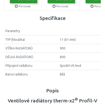
Porovnat
Porovnat
Porovna
Specifikace
Parametry
TYP (hloubka)
11 (61 mm)
VÝŠKA RADIÁTORŮ
900
DÉLKA RADIÁTORŮ
800
Připojení radiátoru
Spodní VK levé
Barva radiátoru
Bílá
Popis
®
Ventilové radiátory therm-x2
Profil-V