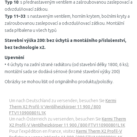
Typ 10
: s přednastaveným ventilem a zašroubovanou zaslepovací a
odvzdušňovací zátkou.
Typ 11–33
: s nastaveným ventilem, horním krytem, bočními kryty a
zašroubovanou zaslepovací a odvzdušňovací zátkou. Montážní
sada přibalena u všech typů
Stavební výška 200: bez úchytů a montážního příslušenství,
bez technologie x2.
Upevnění
• 4 úchyty na zadní straně radiátoru (od stavební délky 1800, 6 ks);
montážní sada se dodává sériově (kromě stavební výšky 200)
Obrázky se mohou lišit od originálního produktu/položky.
Um nach Deutschland zu versenden, besuchen Sie
Kermi
Therm X2 Profil-V Ventilheizkörper 11 900 / 800
FTV110900801L1K
Um nach Österreich zu versenden, besuchen Sie
Kermi Therm
X2 Profil-V Ventilheizkörper 11 900 / 800 FTV110900801L1K
Pour l’expédition en France, visitez
Kermi Therm X2 Profil-V