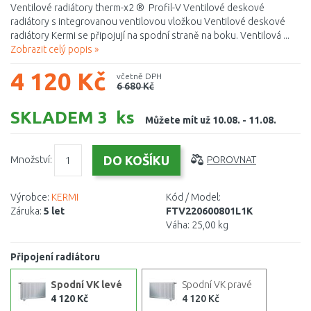
Ventilové radiátory therm-x2 ® Profil-V Ventilové deskové
radiátory s integrovanou ventilovou vložkou Ventilové deskové
radiátory Kermi se připojují na spodní straně na boku. Ventilová ...
Zobrazit celý popis »
4 120 Kč
včetně DPH
6 680 Kč
SKLADEM 3 ks
Můžete mít už 10.08. - 11.08.
Množství:
POROVNAT
Výrobce:
KERMI
Kód / Model:
Záruka:
5 let
FTV220600801L1K
Váha:
25,00 kg
Připojení radiátoru
Spodní VK levé
Spodní VK pravé
4 120 Kč
4 120 Kč