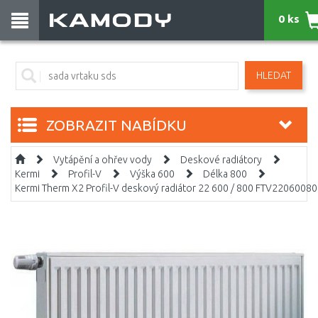
0 ks
HLEDAT
ZOBRAZIT NABÍDKU
Vytápění a ohřev vody
Deskové radiátory
Kermi
Profil-V
Výška 600
Délka 800
Kermi Therm X2 Profil-V deskový radiátor 22 600 / 800 FTV2206008