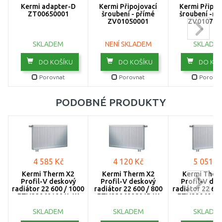
1200
Kermi adapter-D
Kermi Připojovací
Kermi Připoj
ZT00650001
šroubení - přímé
šroubení -ro
ZV01050001
ZV010700
1300
SKLADEM
NENÍ SKLADEM
SKLADE
1400
DO KOŠÍKU
DO KOŠÍKU
DO KOŠ
1600
Porovnat
Porovnat
Porovna
1800
PODOBNÉ PRODUKTY
2000
2300
2600
4 585 Kč
4 120 Kč
5 051 K
3000
Kermi Therm X2
Kermi Therm X2
Kermi Ther
Profil-V deskový
Profil-V deskový
Profil-V de
radiátor 22 600 / 1000
radiátor 22 600 / 800
radiátor 22 600
FTV220601001L1K
FTV220600801R1K
FTV2206012
SKLADEM
SKLADEM
SKLADE