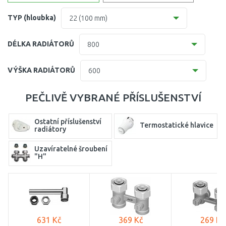
TYP (hloubka)
22 (100 mm)
10 (61 mm)
DÉLKA RADIÁTORŮ
800
11 (61 mm)
400
VÝŠKA RADIÁTORŮ
600
21=12 (64 mm)
500
300
PEČLIVĚ VYBRANÉ PŘÍSLUŠENSTVÍ
22 (100 mm)
600
400
33 (155 mm)
Ostatní příslušenství
Termostatické hlavice
700
radiátory
500
800
Uzavíratelné šroubení
600
"H"
900
750
1000
900
1100
631 Kč
369 Kč
269 Kč