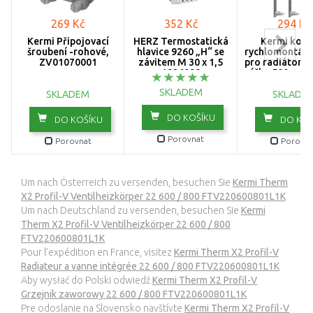
269 Kč
352 Kč
294 Kč
Kermi Připojovací
HERZ Termostatická
Kermi konz
šroubení -rohové,
hlavice 9260 „H“ se
rychlomontážn
ZV01070001
závitem M 30 x 1,5
pro radiátory
1926098
výška 500 mm 
22 a 33 ZB02
SKLADEM
SKLADEM
SKLADE
DO KOŠÍKU
DO KOŠÍKU
DO KOŠ
Porovnat
Porovnat
Porovna
Um nach Österreich zu versenden, besuchen Sie
Kermi Therm
X2 Profil-V Ventilheizkörper 22 600 / 800 FTV220600801L1K
Um nach Deutschland zu versenden, besuchen Sie
Kermi
Therm X2 Profil-V Ventilheizkörper 22 600 / 800
FTV220600801L1K
Pour l’expédition en France, visitez
Kermi Therm X2 Profil-V
Radiateur a vanne intégrée 22 600 / 800 FTV220600801L1K
Aby wysłać do Polski odwiedź
Kermi Therm X2 Profil-V
Grzejnik zaworowy 22 600 / 800 FTV220600801L1K
Pre odoslanie na Slovensko navštívte
Kermi Therm X2 Profil-V