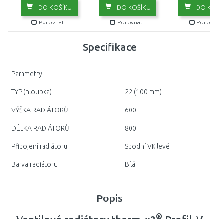
DO KOŠÍKU
DO KOŠÍKU
DO KOŠ
Porovnat
Porovnat
Porovna
Specifikace
Parametry
TYP (hloubka)
22 (100 mm)
VÝŠKA RADIÁTORŮ
600
DÉLKA RADIÁTORŮ
800
Připojení radiátoru
Spodní VK levé
Barva radiátoru
Bílá
Popis
®