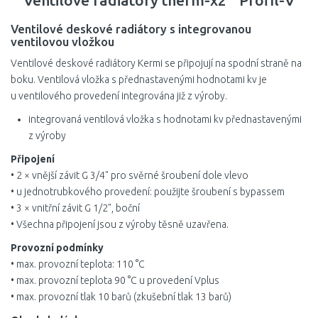
Ventilové radiátory therm-x2
Profil-V
Ventilové deskové radiátory s integrovanou
ventilovou vložkou
Ventilové deskové radiátory Kermi se připojují na spodní straně na
boku. Ventilová vložka s přednastavenými hodnotami kv je
u ventilového provedení integrována již z výroby.
integrovaná ventilová vložka s hodnotami kv přednastavenými
z výroby
Připojení
• 2 × vnější závit G 3/4" pro svěrné šroubení dole vlevo
• u jednotrubkového provedení: použijte šroubení s bypassem
• 3 × vnitřní závit G 1/2", boční
• Všechna připojení jsou z výroby těsně uzavřena.
Provozní podmínky
• max. provozní teplota: 110 °C
• max. provozní teplota 90 °C u provedení Vplus
• max. provozní tlak 10 barů (zkušební tlak 13 barů)