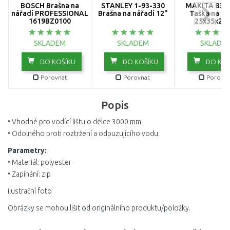
BOSCH Brašna na
STANLEY 1-93-330
MAKITA 831
nářadí PROFESSIONAL
Brašna na nářadí 12"
Taška na ná
1619BZ0100
25x35x20 
SKLADEM
SKLADEM
SKLADE
DO KOŠÍKU
DO KOŠÍKU
DO KOŠ
Porovnat
Porovnat
Porovna
Popis
• Vhodné pro vodící lištu o délce 3000 mm
• Odolného proti roztržení a odpuzujícího vodu.
Parametry:
• Materiál: polyester
• Zapínání: zip
ilustrační foto
Obrázky se mohou lišit od originálního produktu/položky.