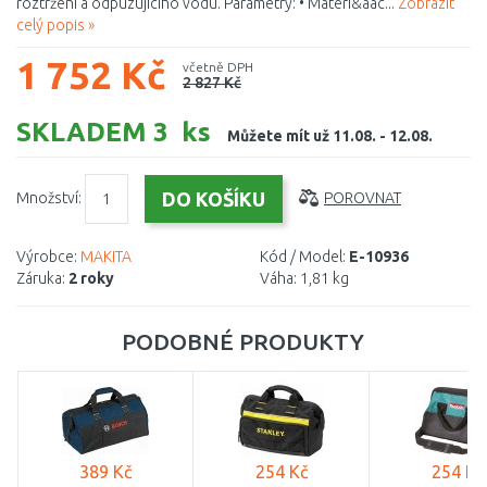
roztržení a odpuzujícího vodu. Parametry: • Materi&aac...
Zobrazit
celý popis »
1 752 Kč
včetně DPH
2 827 Kč
SKLADEM 3 ks
Můžete mít už 11.08. - 12.08.
Množství:
POROVNAT
Výrobce:
MAKITA
Kód / Model:
E-10936
Záruka:
2 roky
Váha:
1,81 kg
PODOBNÉ PRODUKTY
389 Kč
254 Kč
254 Kč