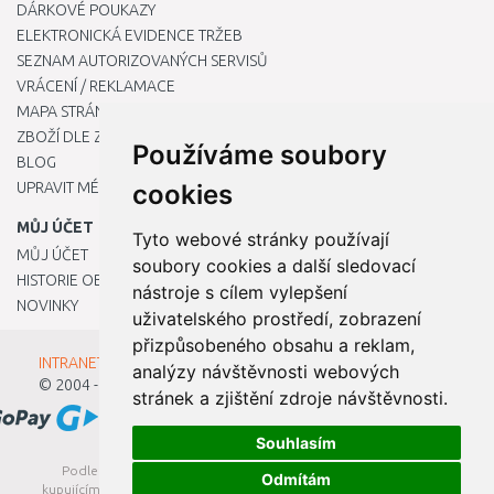
DÁRKOVÉ POUKAZY
ELEKTRONICKÁ EVIDENCE TRŽEB
SEZNAM AUTORIZOVANÝCH SERVISŮ
VRÁCENÍ / REKLAMACE
MAPA STRÁNKY
ZBOŽÍ DLE ZNAČEK
Používáme soubory
BLOG
UPRAVIT MÉ PŘEDVOLBY COOKIES
cookies
MŮJ ÚČET
Tyto webové stránky používají
MŮJ ÚČET
soubory cookies a další sledovací
HISTORIE OBJEDNÁVEK
nástroje s cílem vylepšení
NOVINKY
uživatelského prostředí, zobrazení
přizpůsobeného obsahu a reklam,
INTRANET - Přihlášení pro zaměstnance
analýzy návštěvnosti webových
© 2004 - 2026
Kamody s.r.o.
stránek a zjištění zdroje návštěvnosti.
Souhlasím
Podle zákona o evidenci tržeb je prodávající povinen vystavit
Odmítám
kupujícímu účtenku. Zároveň je povinen zaevidovat přijatou tržbu u