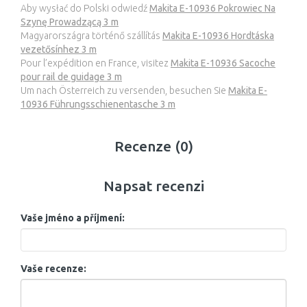
Aby wysłać do Polski odwiedź
Makita E-10936 Pokrowiec Na
Szynę Prowadzącą 3 m
Magyarországra történő szállítás
Makita E-10936 Hordtáska
vezetősínhez 3 m
Pour l’expédition en France, visitez
Makita E-10936 Sacoche
pour rail de guidage 3 m
Um nach Österreich zu versenden, besuchen Sie
Makita E-
10936 Führungsschienentasche 3 m
Recenze (0)
Napsat recenzi
Vaše jméno a příjmení:
Vaše recenze: