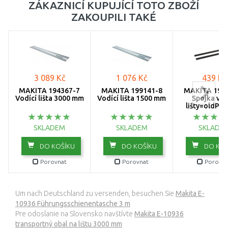
ZÁKAZNICÍ KUPUJÍCÍ TOTO ZBOŽÍ
ZAKOUPILI TAKÉ
3 089 Kč
1 076 Kč
439 Kč
MAKITA 194367-7
MAKITA 199141-8
MAKITA 198
Vodící lišta 3000 mm
Vodící lišta 1500 mm
Spojka vod
lišty=oldP-
SKLADEM
SKLADEM
SKLADE
DO KOŠÍKU
DO KOŠÍKU
DO KOŠ
Porovnat
Porovnat
Porovna
Um nach Deutschland zu versenden, besuchen Sie
Makita E-
10936 Führungsschienentasche 3 m
Pre odoslanie na Slovensko navštívte
Makita E-10936
transportný obal na lištu 3000 mm