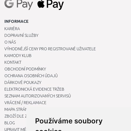
INFORMACE
KARIÉRA
DOPRAVNÍ SLUŽBY
O NÁS
VÝHODNĚJŠÍ CENY PRO REGISTROVANÉ UŽIVATELE
KAMODY KLUB
KONTAKT
OBCHODNÍ PODMÍNKY
OCHRANA OSOBNÍCH ÚDAJŮ
DÁRKOVÉ POUKAZY
ELEKTRONICKÁ EVIDENCE TRŽEB
SEZNAM AUTORIZOVANÝCH SERVISŮ
VRÁCENÍ / REKLAMACE
MAPA STRÁNKY
ZBOŽÍ DLE ZNAČEK
Používáme soubory
BLOG
UPRAVIT MÉ PŘEDVOLBY COOKIES