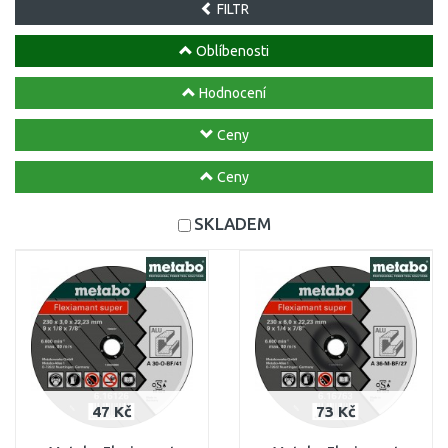
FILTR
Oblíbenosti
Hodnocení
Ceny
Ceny
SKLADEM
47 Kč
73 Kč