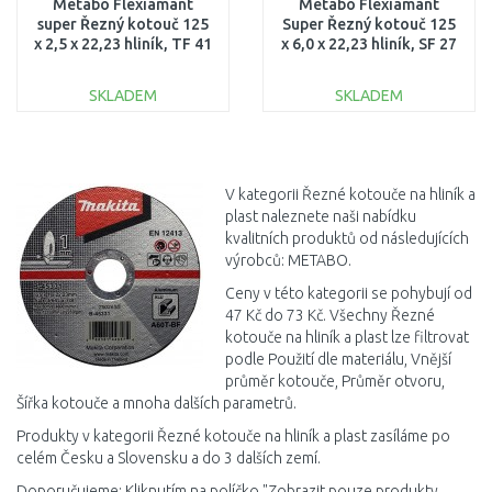
Metabo Flexiamant
Metabo Flexiamant
super Řezný kotouč 125
Super Řezný kotouč 125
x 2,5 x 22,23 hliník, TF 41
x 6,0 x 22,23 hliník, SF 27
616752000
616749000
SKLADEM
SKLADEM
DO KOŠÍKU
DO KOŠÍKU
Porovnat
Porovnat
V kategorii Řezné kotouče na hliník a
plast naleznete naši nabídku
kvalitních produktů od následujících
výrobců: METABO.
Ceny v této kategorii se pohybují od
47 Kč do 73 Kč. Všechny Řezné
kotouče na hliník a plast lze filtrovat
podle Použití dle materiálu, Vnější
průměr kotouče, Průměr otvoru,
Šířka kotouče a mnoha dalších parametrů.
Produkty v kategorii Řezné kotouče na hliník a plast zasíláme po
celém Česku a Slovensku a do 3 dalších zemí.
Doporučujeme: Kliknutím na políčko "Zobrazit pouze produkty