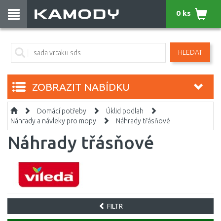
0 ks
HLEDAT
ZOBRAZIT NABÍDKU
Domácí potřeby
Úklid podlah
Náhrady a návleky pro mopy
Náhrady třásňové
Náhrady třásňové
FILTR