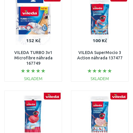
Porovnat
Porovnat
152 Kč
100 Kč
VILEDA TURBO 3v1
VILEDA SuperMocio 3
Microfibre náhrada
Action náhrada 137477
167749
SKLADEM
SKLADEM
DO KOŠÍKU
DO KOŠÍKU
Porovnat
Porovnat