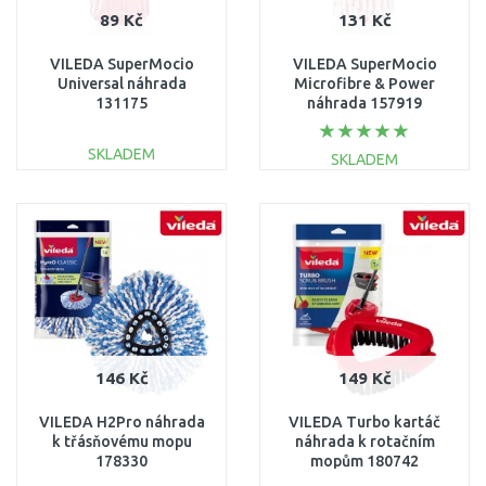
89 Kč
131 Kč
VILEDA SuperMocio
VILEDA SuperMocio
Universal náhrada
Microfibre & Power
131175
náhrada 157919
SKLADEM
SKLADEM
DO KOŠÍKU
DO KOŠÍKU
Porovnat
Porovnat
146 Kč
149 Kč
VILEDA H2Pro náhrada
VILEDA Turbo kartáč
k třásňovému mopu
náhrada k rotačním
178330
mopům 180742