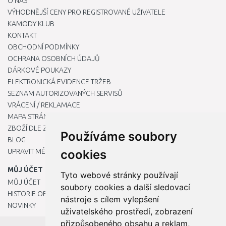
O NÁS
VÝHODNĚJŠÍ CENY PRO REGISTROVANÉ UŽIVATELE
KAMODY KLUB
KONTAKT
OBCHODNÍ PODMÍNKY
OCHRANA OSOBNÍCH ÚDAJŮ
DÁRKOVÉ POUKAZY
ELEKTRONICKÁ EVIDENCE TRŽEB
SEZNAM AUTORIZOVANÝCH SERVISŮ
VRÁCENÍ / REKLAMACE
MAPA STRÁNKY
ZBOŽÍ DLE ZNAČEK
Používáme soubory
BLOG
UPRAVIT MÉ PŘEDVOLBY COOKIES
cookies
MŮJ ÚČET
Tyto webové stránky používají
MŮJ ÚČET
soubory cookies a další sledovací
HISTORIE OBJEDNÁVEK
nástroje s cílem vylepšení
NOVINKY
uživatelského prostředí, zobrazení
přizpůsobeného obsahu a reklam,