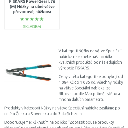
FISKARS PowerGear L76
(M) Nůžky na silné větve
převodové, nůžková
hlava, 55,7cm (112300)
1001553
SKLADEM
DO KOŠÍKU
Porovnat
V kategorii Nůžky na větve Speciální
nabídka naleznete naši nabídku
kvalitních produktů od následujících
výrobců: FISKARS.
Ceny v této kategorii se pohybují od
1 084 Kč do 1 085 Kč. Všechny Nůžky
na větve Speciální nabídka lze
filtrovat podle Max.průměr střihu a
mnoha dalších parametrů.
Produkty v kategorii Nůžky na větve Speciální nabídka zasíláme po
celém Česku a Slovensku a do 3 dalších zemí.
Doporučujeme: Kliknutím na políčko "Zobrazit pouze produkty