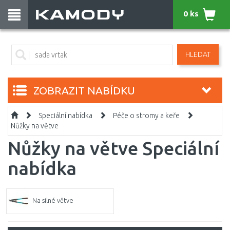
0 ks
HLEDAT
ZOBRAZIT NABÍDKU
Speciální nabídka
Péče o stromy a keře
Nůžky na větve
Nůžky na větve Speciální
nabídka
Na silné větve