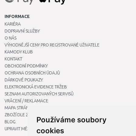
INFORMACE
KARIÉRA
DOPRAVNÍ SLUŽBY
O NÁS
VÝHODNĚJŠÍ CENY PRO REGISTROVANÉ UŽIVATELE
KAMODY KLUB
KONTAKT
OBCHODNÍ PODMÍNKY
OCHRANA OSOBNÍCH ÚDAJŮ
DÁRKOVÉ POUKAZY
ELEKTRONICKÁ EVIDENCE TRŽEB
SEZNAM AUTORIZOVANÝCH SERVISŮ
VRÁCENÍ / REKLAMACE
MAPA STRÁNKY
ZBOŽÍ DLE ZNAČEK
Používáme soubory
BLOG
UPRAVIT MÉ PŘEDVOLBY COOKIES
cookies