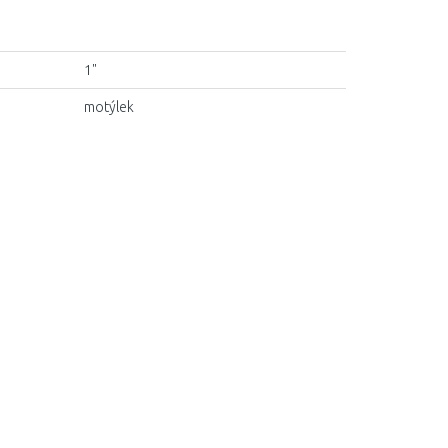
1"
motýlek