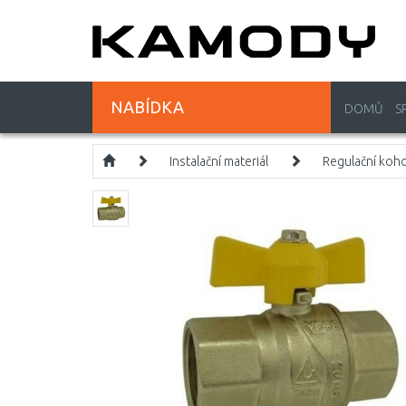
NABÍDKA
DOMŮ
S
Instalační materiál
Regulační koho