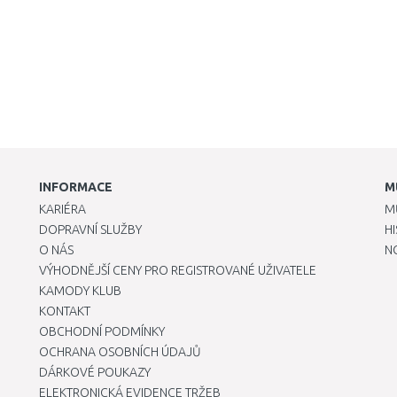
INFORMACE
M
KARIÉRA
M
DOPRAVNÍ SLUŽBY
H
O NÁS
N
VÝHODNĚJŠÍ CENY PRO REGISTROVANÉ UŽIVATELE
KAMODY KLUB
KONTAKT
OBCHODNÍ PODMÍNKY
OCHRANA OSOBNÍCH ÚDAJŮ
DÁRKOVÉ POUKAZY
ELEKTRONICKÁ EVIDENCE TRŽEB