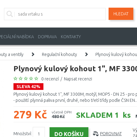
HLEDAT
PECIÁLNÍ NABÍDKA
DOPRAVA
KONTAKTY
uty a ventily
Regulační kohouty
Plynový kulový kohou
Plynový kulový kohout 1", MF 33
0 recenzí
/
Napsat recenzi
SLEVA 42%
Plynový kulový kohout 1", MF 3300M, motýl, MOP5 - DN 25 - pro p
- použití: plynná paliva první, druhé, nebo třetí třídy podle ČSN EN..
279 Kč
včetně DPH
SKLADEM 1 ks
480 Kč
Vý
Množství:
POROVNAT
Zá