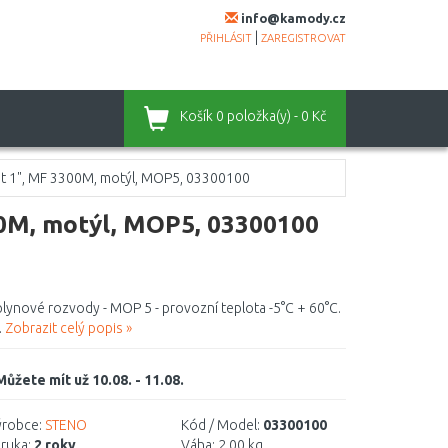
info@kamody.cz
|
PŘIHLÁSIT
ZAREGISTROVAT
Košík
0 položka(y) - 0 Kč
t 1", MF 3300M, motýl, MOP5, 03300100
00M, motýl, MOP5, 03300100
lynové rozvody - MOP 5 - provozní teplota -5°C + 60°C.
.
Zobrazit celý popis »
Můžete mít už 10.08. - 11.08.
robce:
STENO
Kód / Model:
03300100
ruka:
2 roky
Váha:
2,00 kg