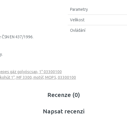
Parametry
Velikost
Ovládání
dle ČSN EN 437/1996.
y.
epes gáz golyóscsap, 1" 03300100
 kohút 1", MF 3300, motýľ, MOP5, 03300100
Recenze (0)
Napsat recenzi