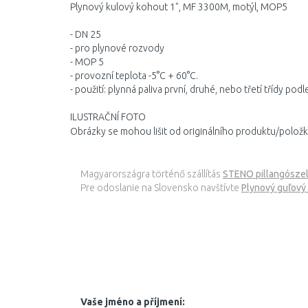
Plynový kulový kohout 1", MF 3300M, motýl, MOP5
- DN 25
- pro plynové rozvody
- MOP 5
- provozní teplota -5°C + 60°C.
- použití: plynná paliva první, druhé, nebo třetí třídy po
ILUSTRAČNÍ FOTO
Obrázky se mohou lišit od originálního produktu/položk
Magyarországra történő szállítás
STENO pillangószel
Pre odoslanie na Slovensko navštívte
Plynový guľový
Vaše jméno a příjmení: