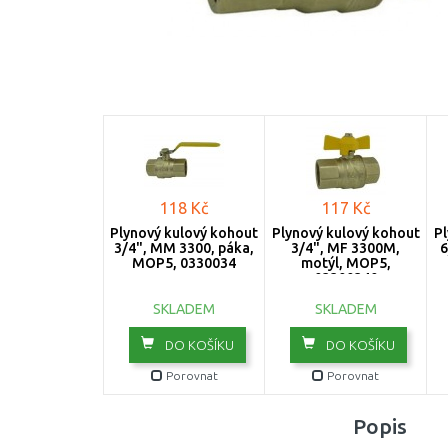
118 Kč
117 Kč
Plynový kulový kohout
Plynový kulový kohout
Pl
3/4", MM 3300, páka,
3/4", MF 3300M,
6
MOP5, 0330034
motýl, MOP5,
03300340
SKLADEM
SKLADEM
DO KOŠÍKU
DO KOŠÍKU
Porovnat
Porovnat
Popis