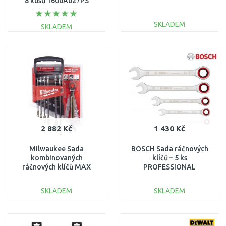
8 kusů 1600A027PS
SKLADEM
SKLADEM
DO KOŠÍKU
DO KOŠÍKU
Porovnat
Porovnat
2 882 Kč
1 430 Kč
Milwaukee Sada
BOSCH Sada ráčnových
kombinovaných
klíčů – 5 ks
ráčnových klíčů MAX
PROFESSIONAL
BITE s metrickými
1600A02Z3D
mírami 7ks 4932464993
SKLADEM
SKLADEM
DO KOŠÍKU
DO KOŠÍKU