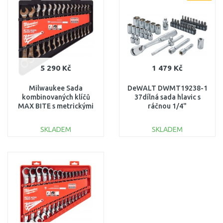
Porovnat
Porovnat
5 290 Kč
1 479 Kč
Milwaukee Sada
DeWALT DWMT19238-1
kombinovaných klíčů
37dílná sada hlavic s
MAX BITE s metrickými
ráčnou 1/4"
mírami 15 ks
4932464994
SKLADEM
SKLADEM
DO KOŠÍKU
DO KOŠÍKU
Porovnat
Porovnat