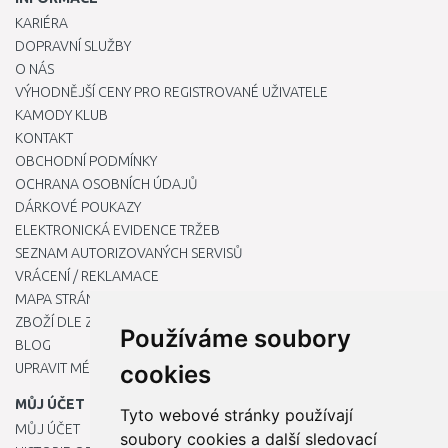
KARIÉRA
DOPRAVNÍ SLUŽBY
O NÁS
VÝHODNĚJŠÍ CENY PRO REGISTROVANÉ UŽIVATELE
KAMODY KLUB
KONTAKT
OBCHODNÍ PODMÍNKY
OCHRANA OSOBNÍCH ÚDAJŮ
DÁRKOVÉ POUKAZY
ELEKTRONICKÁ EVIDENCE TRŽEB
SEZNAM AUTORIZOVANÝCH SERVISŮ
VRÁCENÍ / REKLAMACE
MAPA STRÁNKY
ZBOŽÍ DLE ZNAČEK
Používáme soubory
BLOG
UPRAVIT MÉ PŘEDVOLBY COOKIES
cookies
MŮJ ÚČET
Tyto webové stránky používají
MŮJ ÚČET
soubory cookies a další sledovací