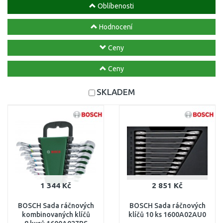
Oblíbenosti
Hodnocení
Ceny
Ceny
SKLADEM
1 344 Kč
2 851 Kč
BOSCH Sada ráčnových
BOSCH Sada ráčnových
kombinovaných klíčů
klíčů 10 ks 1600A02AU0