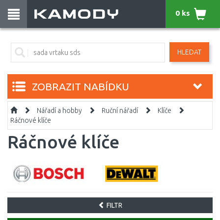
0 ks
HLEDAT
ZOBRAZIT NABÍDKU
Nářadí a hobby
Ruční nářadí
Klíče
Ráčnové klíče
Ráčnové klíče
FILTR