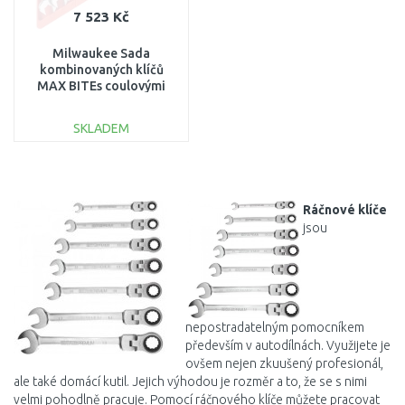
7 523 Kč
Milwaukee Sada
kombinovaných klíčů
MAX BITEs coulovými
mírami (15 ks)
4932464996
SKLADEM
DO KOŠÍKU
Porovnat
Ráčnové klíče
jsou
nepostradatelným pomocníkem
především v autodílnách. Využijete je
ovšem nejen zkuušený profesionál,
ale také domácí kutil. Jejich výhodou je rozměr a to, že se s nimi
velmi pohodlně pracuje. Pomocí ráčnového klíče můžete pracovat