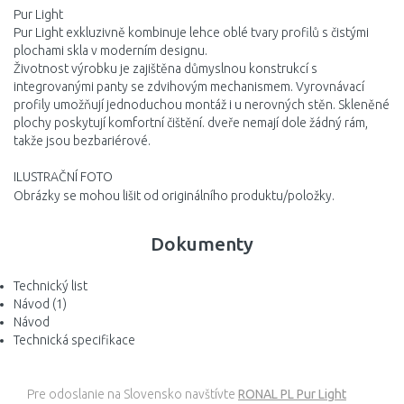
Pur Light
Pur Light exkluzivně kombinuje lehce oblé tvary profilů s čistými
plochami skla v moderním designu.
Životnost výrobku je zajištěna důmyslnou konstrukcí s
integrovanými panty se zdvihovým mechanismem. Vyrovnávací
profily umožňují jednoduchou montáž i u nerovných stěn. Skleněné
plochy poskytují komfortní čištění. dveře nemají dole žádný rám,
takže jsou bezbariérové.
ILUSTRAČNÍ FOTO
Obrázky se mohou lišit od originálního produktu/položky.
Dokumenty
Technický list
Návod (1)
Návod
Technická specifikace
Pre odoslanie na Slovensko navštívte
RONAL PL Pur Light