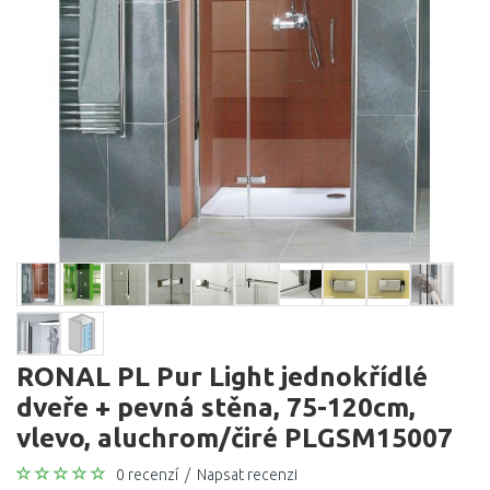
RONAL PL Pur Light jednokřídlé
dveře + pevná stěna, 75-120cm,
vlevo, aluchrom/čiré PLGSM15007
0 recenzí
/
Napsat recenzi