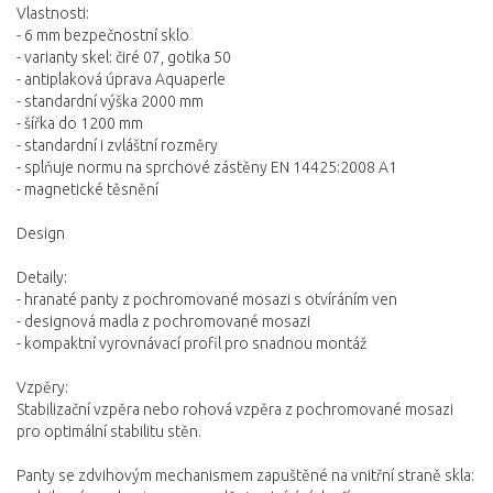
Vlastnosti:
- 6 mm bezpečnostní sklo
- varianty skel: čiré 07, gotika 50
- antiplaková úprava Aquaperle
- standardní výška 2000 mm
- šířka do 1200 mm
- standardní i zvláštní rozměry
- splňuje normu na sprchové zástěny EN 14425:2008 A1
- magnetické těsnění
Design
Detaily:
- hranaté panty z pochromované mosazi s otvíráním ven
- designová madla z pochromované mosazi
- kompaktní vyrovnávací profil pro snadnou montáž
Vzpěry:
Stabilizační vzpěra nebo rohová vzpěra z pochromované mosazi
pro optimální stabilitu stěn.
Panty se zdvihovým mechanismem zapuštěné na vnitřní straně skla: