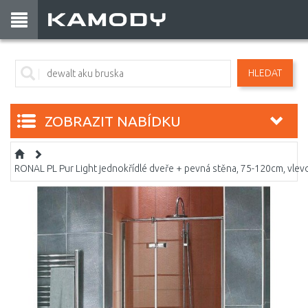
HLEDAT
ZOBRAZIT NABÍDKU
RONAL PL Pur Light jednokřídlé dveře + pevná stěna, 75-120cm, vle