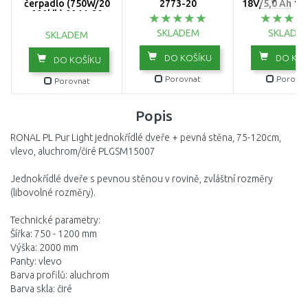
čerpadlo (750W/20
2773-20
18V/5,0 Ah 19
000l/h) 9044-20
SKLADEM
SKLADE
SKLADEM
DO KOŠÍKU
DO KOŠ
DO KOŠÍKU
Porovnat
Porovna
Porovnat
Popis
RONAL PL Pur Light jednokřídlé dveře + pevná stěna, 75-120cm,
vlevo, aluchrom/čiré PLGSM15007
Jednokřídlé dveře s pevnou stěnou v rovině, zvláštní rozměry
(libovolné rozměry).
Technické parametry:
Šířka: 750 - 1200 mm
Výška: 2000 mm
Panty: vlevo
Barva profilů: aluchrom
Barva skla: čiré