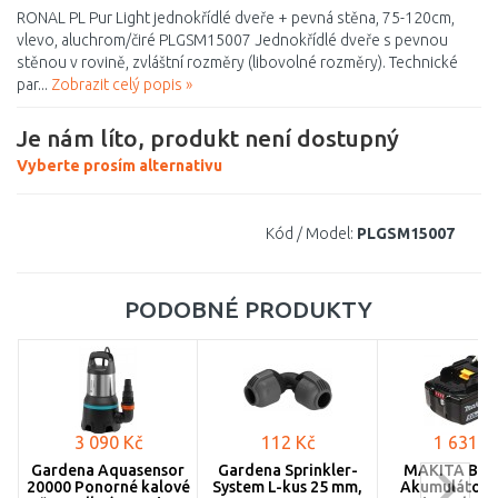
RONAL PL Pur Light jednokřídlé dveře + pevná stěna, 75-120cm,
vlevo, aluchrom/čiré PLGSM15007 Jednokřídlé dveře s pevnou
stěnou v rovině, zvláštní rozměry (libovolné rozměry). Technické
par...
Zobrazit celý popis »
Je nám líto, produkt není dostupný
Vyberte prosím alternativu
Kód / Model:
PLGSM15007
PODOBNÉ PRODUKTY
3 090 Kč
112 Kč
1 631 K
Gardena Aquasensor
Gardena Sprinkler-
MAKITA BL1
20000 Ponorné kalové
System L-kus 25 mm,
Akumulátor L