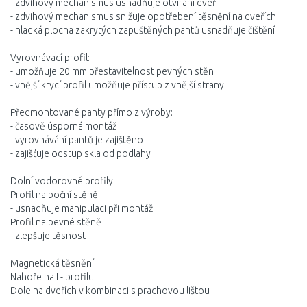
- zdvihový mechanismus usnadňuje otvírání dveří
- zdvihový mechanismus snižuje opotřebení těsnění na dveřích
- hladká plocha zakrytých zapuštěných pantů usnadňuje čištění
Vyrovnávací profil:
- umožňuje 20 mm přestavitelnost pevných stěn
- vnější krycí profil umožňuje přístup z vnější strany
Předmontované panty přímo z výroby:
- časově úsporná montáž
- vyrovnávání pantů je zajištěno
- zajišťuje odstup skla od podlahy
Dolní vodorovné profily:
Profil na boční stěně
- usnadňuje manipulaci při montáži
Profil na pevné stěně
- zlepšuje těsnost
Magnetická těsnění:
Nahoře na L- profilu
Dole na dveřích v kombinaci s prachovou lištou