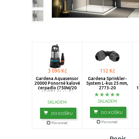
3 090 Kč
112 Kč
Gardena Aquasensor
Gardena Sprinkler-
20000 Ponorné kalové
System L-kus 25 mm,
čerpadlo (750W/20
2773-20
1
000l/h) 9044-20
SKLADEM
SKLADEM
DO KOŠÍKU
DO KOŠÍKU
Porovnat
Porovnat
Popis