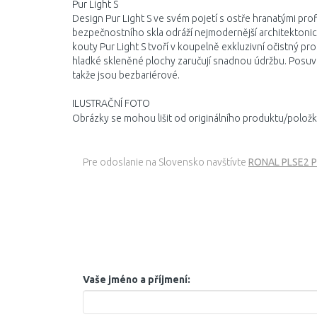
Pur Light S
Design Pur Light S ve svém pojetí s ostře hranatými prof
bezpečnostního skla odráží nejmodernější architektoni
kouty Pur Light S tvoří v koupelně exkluzivní očistný pr
hladké skleněné plochy zaručují snadnou údržbu. Posuv
takže jsou bezbariérové.
ILUSTRAČNÍ FOTO
Obrázky se mohou lišit od originálního produktu/položk
Pre odoslanie na Slovensko navštívte
RONAL PLSE2 Pur
Vaše jméno a příjmení: