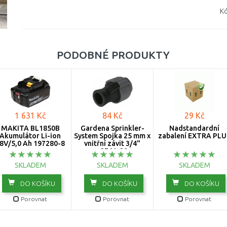
Kó
PODOBNÉ PRODUKTY
1 631 Kč
84 Kč
29 Kč
MAKITA BL1850B
Gardena Sprinkler-
Nadstandardní
Akumulátor Li-ion
System Spojka 25 mm x
zabalení EXTRA PLU
8V/5,0 Ah 197280-8
vnitřní závit 3/4"
-2761-20
SKLADEM
SKLADEM
SKLADEM
DO KOŠÍKU
DO KOŠÍKU
DO KOŠÍKU
Porovnat
Porovnat
Porovnat