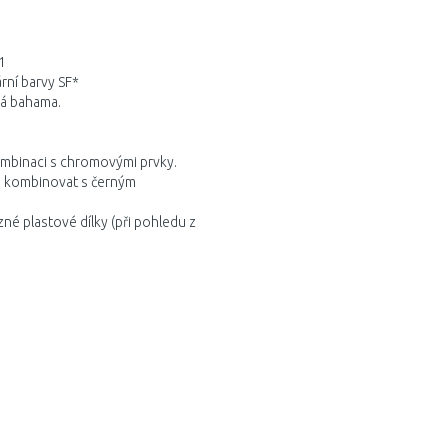
1
ární barvy SF*
vá bahama.
ombinaci s chromovými prvky.
ze kombinovat s černým
né plastové dílky (při pohledu z