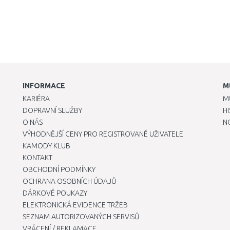
INFORMACE
M
KARIÉRA
M
DOPRAVNÍ SLUŽBY
H
O NÁS
N
VÝHODNĚJŠÍ CENY PRO REGISTROVANÉ UŽIVATELE
KAMODY KLUB
KONTAKT
OBCHODNÍ PODMÍNKY
OCHRANA OSOBNÍCH ÚDAJŮ
DÁRKOVÉ POUKAZY
ELEKTRONICKÁ EVIDENCE TRŽEB
SEZNAM AUTORIZOVANÝCH SERVISŮ
VRÁCENÍ / REKLAMACE