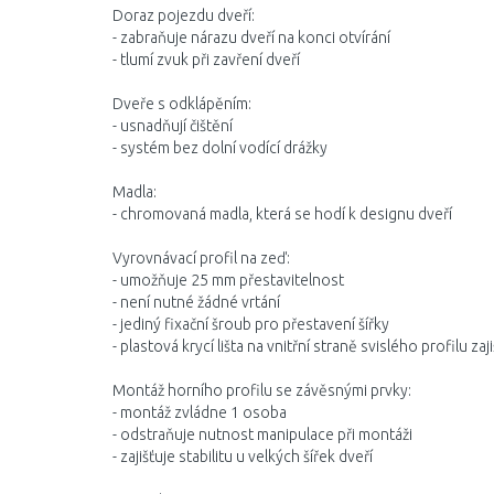
Doraz pojezdu dveří:
- zabraňuje nárazu dveří na konci otvírání
- tlumí zvuk při zavření dveří
Dveře s odklápěním:
- usnadňují čištění
- systém bez dolní vodící drážky
Madla:
- chromovaná madla, která se hodí k designu dveří
Vyrovnávací profil na zeď:
- umožňuje 25 mm přestavitelnost
- není nutné žádné vrtání
- jediný fixační šroub pro přestavení šířky
- plastová krycí lišta na vnitřní straně svislého profilu za
Montáž horního profilu se závěsnými prvky:
- montáž zvládne 1 osoba
- odstraňuje nutnost manipulace při montáži
- zajišťuje stabilitu u velkých šířek dveří