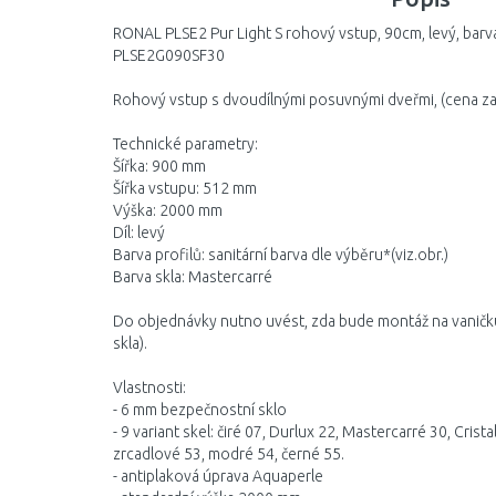
RONAL PLSE2 Pur Light S rohový vstup, 90cm, levý, barv
PLSE2G090SF30
Rohový vstup s dvoudílnými posuvnými dveřmi, (cena za 
Technické parametry:
Šířka: 900 mm
Šířka vstupu: 512 mm
Výška: 2000 mm
Díl: levý
Barva profilů: sanitární barva dle výběru*(viz.obr.)
Barva skla: Mastercarré
Do objednávky nutno uvést, zda bude montáž na vaničku 
skla).
Vlastnosti:
- 6 mm bezpečnostní sklo
- 9 variant skel: čiré 07, Durlux 22, Mastercarré 30, Cristal
zrcadlové 53, modré 54, černé 55.
- antiplaková úprava Aquaperle