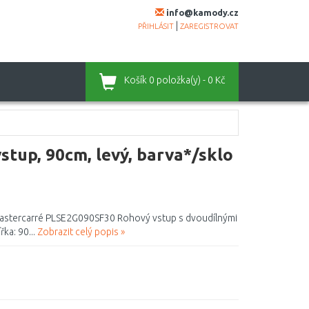
info@kamody.cz
|
PŘIHLÁSIT
ZAREGISTROVAT
Košík
0 položka(y) - 0 Kč
tup, 90cm, levý, barva*/sklo
 Mastercarré PLSE2G090SF30 Rohový vstup s dvoudílnými
ka: 90...
Zobrazit celý popis »