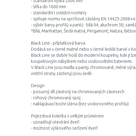
- standardní výška 2000 mm
- šířka do 1600 mm
- standardní i zvlaštní rozměry
- splňuje normu na sprchové zástěny EN 14425:2008+A
- výběr barvy profilů a pantů : bílá 04, aluchrom 50, sanit
*Bílá, Manhattan, Šedá matná, Pergamont, Natura, Béžo
Black Line - příplatková barva:
Dodává se v černé matné nebo v černé lesklé barvě v k
Black Line se dobře hodí do moderní koupelny, kde ji l
koupelnovým nábytkem nebo vodovodními bateriemi.
V Black Line jsou madla a panty chromované, méně výraz
vnitřní strany zástěny) jsou šedé.
Design:
- posuvný díl závěsný na chromovaných závěsech
- rohový chromovaný spoj
- naklapávací boční stěna (bez vodorovného profilu)
Pojezdová kolečka s velkým průměrem:
- usnadňují otevírání dveří
- možnost výškového seřízení dveří