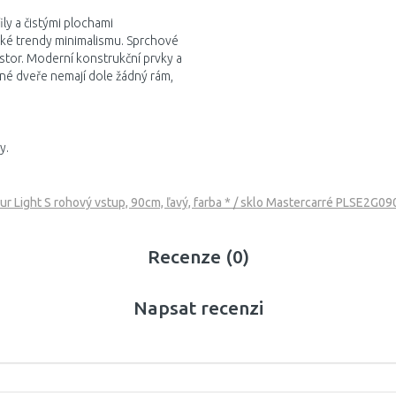
ily a čistými plochami
cké trendy minimalismu. Sprchové
ostor. Moderní konstrukční prvky a
né dveře nemají dole žádný rám,
y.
 Light S rohový vstup, 90cm, ľavý, farba * / sklo Mastercarré PLSE2G0
Recenze (0)
Napsat recenzi