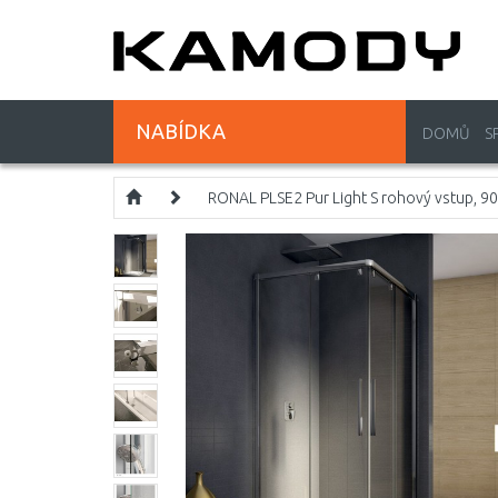
NABÍDKA
DOMŮ
S
RONAL PLSE2 Pur Light S rohový vstup, 9