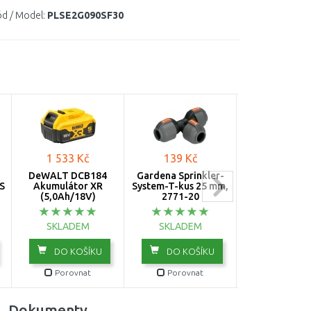
d / Model:
PLSE2G090SF30
1 533 Kč
139 Kč
1 970 K
DeWALT DCB184
Gardena Sprinkler-
MAKITA BL1
S
Akumulátor XR
System-T-kus 25 mm,
Akumulátor L
(5,0Ah/18V)
2771-20
(18V / 6Ah) 1
SKLADEM
SKLADEM
SKLADE
DO KOŠÍKU
DO KOŠÍKU
DO KOŠ
Porovnat
Porovnat
Porovn
Dokumenty