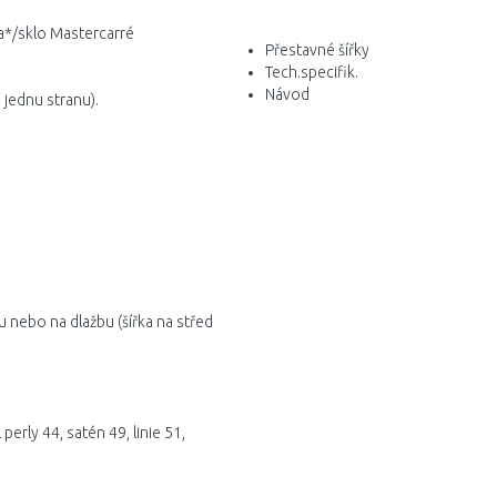
a*/sklo Mastercarré
Přestavné šířky
Tech.specifik.
Návod
jednu stranu).
nebo na dlažbu (šířka na střed
 perly 44, satén 49, linie 51,