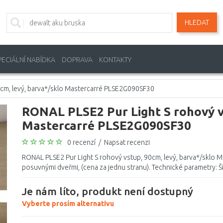
HLEDAT
PECIÁLNÍ NABÍDKA
DOPRAVA
KONTAKTY
0cm, levý, barva*/sklo Mastercarré PLSE2G090SF30
RONAL PLSE2 Pur Light S rohový vs
Mastercarré PLSE2G090SF30
0 recenzí
/
Napsat recenzi
RONAL PLSE2 Pur Light S rohový vstup, 90cm, levý, barva*/sklo
posuvnými dveřmi, (cena za jednu stranu). Technické parametry: Šíř
Je nám líto, produkt není dostupný
Vyberte prosím alternativu