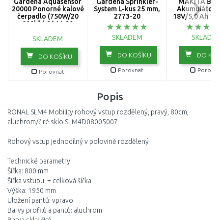
Gardena Aquasensor
Gardena Sprinkler-
MAKITA BL1
20000 Ponorné kalové
System L-kus 25 mm,
Akumulátor L
čerpadlo (750W/20
2773-20
18V/5,0 Ah 19
000l/h) 9044-20
SKLADEM
SKLADE
SKLADEM
DO KOŠÍKU
DO KOŠ
DO KOŠÍKU
Porovnat
Porovna
Porovnat
Popis
RONAL SLM4 Mobility rohový vstup rozdělený, pravý, 80cm,
aluchrom/čiré sklo SLM4D08005007
Rohový vstup jednodílný v polovině rozdělený
Technické parametry:
Šířka: 800 mm
Šířka vstupu: = celková šířka
Výška: 1950 mm
Uložení pantů: vpravo
Barvy profilů a pantů: aluchrom