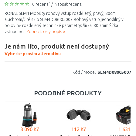
0 recenzí
/
Napsat recenzi
RONAL SLM4 Mobility rohový vstup rozdělený, pravý, 80cm,
aluchrom/čiré sklo SLM4D08005007 Rohový vstup jednodílný v
polovině rozdělený Technické parametry: Šířka: 800 mm Šířka
vstupu: = ...
Zobrazit celý popis »
Je nám líto, produkt není dostupný
Vyberte prosím alternativu
Kód / Model:
SLM4D08005007
PODOBNÉ PRODUKTY
3 090 Kč
112 Kč
1 631 K