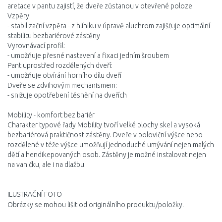
aretace v pantu zajistí, že dveře zůstanou v otevřené poloze
Vzpěry:
- stabilizační vzpěra - z hlíniku v úpravě aluchrom zajišťuje optimální
stabilitu bezbariérové zástěny
Vyrovnávací profil:
- umožňuje přesné nastavení a fixaci jedním šroubem
Pant uprostřed rozdělených dveří:
- umožňuje otvírání horního dílu dveří
Dveře se zdvihovým mechanismem:
- snižuje opotřebení těsnění na dveřích
Mobility - komfort bez bariér
Charakter typové řady Mobility tvoří velké plochy skel a vysoká
bezbariérová praktičnost zástěny. Dveře v poloviční výšce nebo
rozdělené v téže výšce umožňují jednoduché umývání nejen malých
dětí a hendikepovaných osob. Zástěny je možné instalovat nejen
na vaničku, ale i na dlažbu.
ILUSTRAČNÍ FOTO
Obrázky se mohou lišit od originálního produktu/položky.