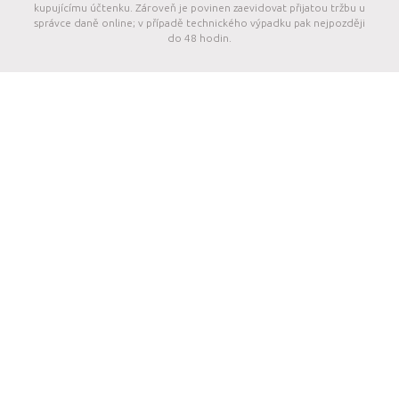
kupujícímu účtenku. Zároveň je povinen zaevidovat přijatou tržbu u
správce daně online; v případě technického výpadku pak nejpozději
do 48 hodin.