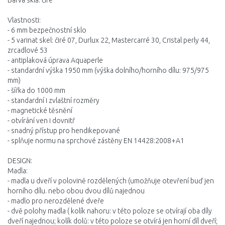
Barva skla: čiré
Vlastnosti:
- 6 mm bezpečnostní sklo
- 5 varinat skel: čiré 07, Durlux 22, Mastercarré 30, Cristal perly 44,
zrcadlové 53
- antiplaková úprava Aquaperle
- standardní výška 1950 mm (výška dolního/horního dílu: 975/975
mm)
- šířka do 1000 mm
- standardní i zvlaštní rozměry
- magnetické těsnění
- otvírání ven i dovnitř
- snadný přístup pro hendikepované
- splňuje normu na sprchové zástěny EN 14428:2008+A1
DESIGN:
Madla:
- madla u dveří v polovině rozdělených (umožňuje otevření buď jen
horního dílu. nebo obou dvou dílů najednou
- madlo pro nerozdělené dveře
- dvě polohy madla ( kolík nahoru: v této poloze se otvírají oba díly
dveří najednou; kolík dolů: v této poloze se otvírá jen horní díl dveří;