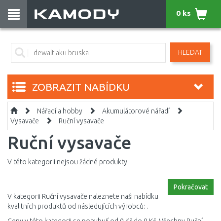
0 ks
HLEDAT
ZOBRAZIT NABÍDKU
Nářadí a hobby
Akumulátorové nářadí
Vysavače
Ruční vysavače
Ruční vysavače
V této kategorii nejsou žádné produkty.
Pokračovat
V kategorii Ruční vysavače naleznete naši nabídku
kvalitních produktů od následujících výrobců: .