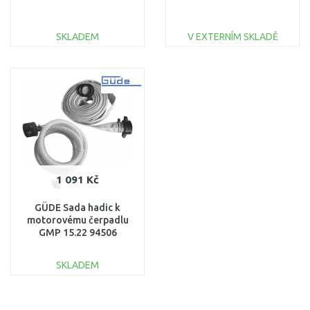
SKLADEM
V EXTERNÍM SKLADĚ
DO KOŠÍKU
DO KOŠÍKU
Porovnat
Porovnat
1 091 Kč
GÜDE Sada hadic k
motorovému čerpadlu
GMP 15.22 94506
SKLADEM
DO KOŠÍKU