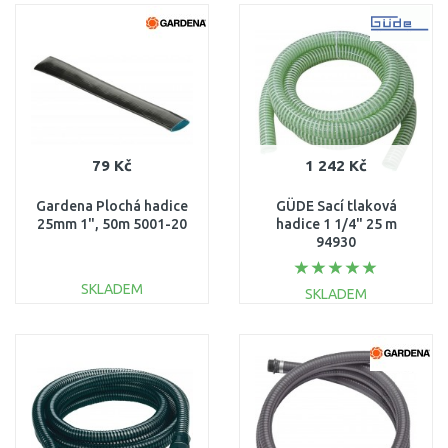
DO KOŠÍKU
DO KOŠÍKU
Porovnat
Porovnat
79 Kč
1 242 Kč
Gardena Plochá hadice
GÜDE Sací tlaková
25mm 1", 50m 5001-20
hadice 1 1/4" 25 m
94930
SKLADEM
SKLADEM
DO KOŠÍKU
DO KOŠÍKU
Porovnat
Porovnat