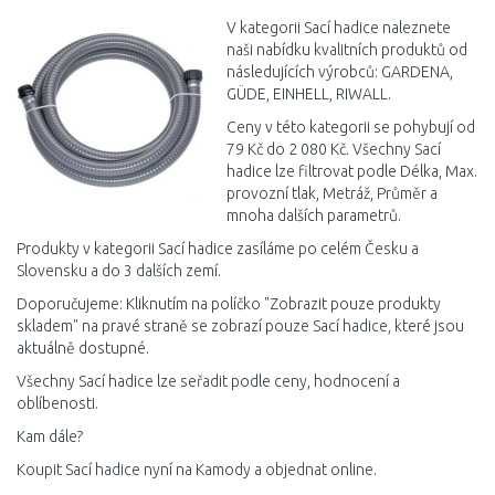
Porovnat
V kategorii Sací hadice naleznete
naši nabídku kvalitních produktů od
následujících výrobců: GARDENA,
GÜDE, EINHELL, RIWALL.
Ceny v této kategorii se pohybují od
79 Kč do 2 080 Kč. Všechny Sací
hadice lze filtrovat podle Délka, Max.
provozní tlak, Metráž, Průměr a
mnoha dalších parametrů.
Produkty v kategorii Sací hadice zasíláme po celém Česku a
Slovensku a do 3 dalších zemí.
Doporučujeme: Kliknutím na políčko "Zobrazit pouze produkty
skladem" na pravé straně se zobrazí pouze Sací hadice, které jsou
aktuálně dostupné.
Všechny Sací hadice lze seřadit podle ceny, hodnocení a
oblíbenosti.
Kam dále?
Koupit Sací hadice nyní na Kamody a objednat online.