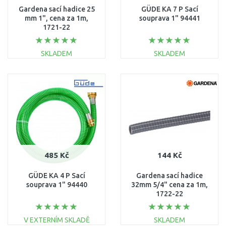
Gardena sací hadice 25
GÜDE KA 7 P Sací
mm 1", cena za 1m,
souprava 1" 94441
1721-22
SKLADEM
SKLADEM
DO KOŠÍKU
DO KOŠÍKU
Porovnat
Porovnat
485 Kč
144 Kč
GÜDE KA 4 P Sací
Gardena sací hadice
souprava 1" 94440
32mm 5/4" cena za 1m,
1722-22
V EXTERNÍM SKLADĚ
SKLADEM