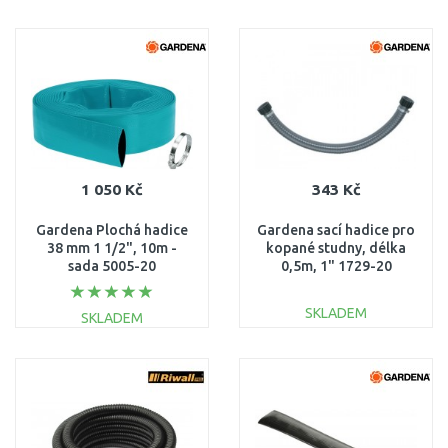
DO KOŠÍKU
DO KOŠÍKU
Porovnat
Porovnat
1 050 Kč
343 Kč
Gardena Plochá hadice
Gardena sací hadice pro
38 mm 1 1/2", 10m -
kopané studny, délka
sada 5005-20
0,5m, 1" 1729-20
SKLADEM
SKLADEM
DO KOŠÍKU
DO KOŠÍKU
Porovnat
Porovnat