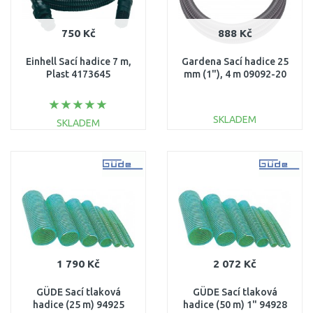
750 Kč
888 Kč
Einhell Sací hadice 7 m,
Gardena Sací hadice 25
Plast 4173645
mm (1"), 4 m 09092-20
SKLADEM
SKLADEM
DO KOŠÍKU
DO KOŠÍKU
Porovnat
Porovnat
1 790 Kč
2 072 Kč
GÜDE Sací tlaková
GÜDE Sací tlaková
hadice (25 m) 94925
hadice (50 m) 1" 94928