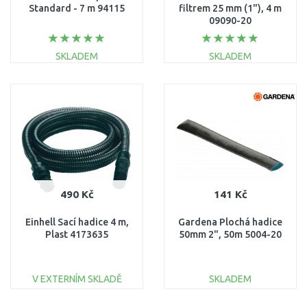
Standard - 7 m 94115
filtrem 25 mm (1"), 4 m
09090-20
SKLADEM
SKLADEM
DO KOŠÍKU
DO KOŠÍKU
Porovnat
Porovnat
490 Kč
141 Kč
Einhell Sací hadice 4 m,
Gardena Plochá hadice
Plast 4173635
50mm 2", 50m 5004-20
V EXTERNÍM SKLADĚ
SKLADEM