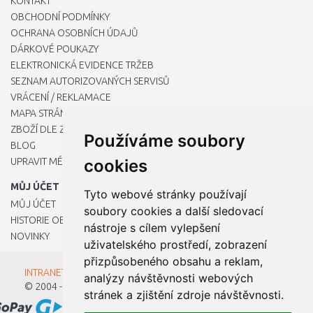
KONTAKT
OBCHODNÍ PODMÍNKY
OCHRANA OSOBNÍCH ÚDAJŮ
DÁRKOVÉ POUKAZY
ELEKTRONICKÁ EVIDENCE TRŽEB
SEZNAM AUTORIZOVANÝCH SERVISŮ
VRÁCENÍ / REKLAMACE
MAPA STRÁNKY
ZBOŽÍ DLE ZNAČEK
Používáme soubory
BLOG
UPRAVIT MÉ PŘEDVOLBY COOKIES
cookies
MŮJ ÚČET
Tyto webové stránky používají
MŮJ ÚČET
soubory cookies a další sledovací
HISTORIE OBJEDNÁVEK
nástroje s cílem vylepšení
NOVINKY
uživatelského prostředí, zobrazení
přizpůsobeného obsahu a reklam,
INTRANET - Přihlášení pro zaměstnance
analýzy návštěvnosti webových
© 2004 - 2026
Kamody s.r.o.
stránek a zjištění zdroje návštěvnosti.