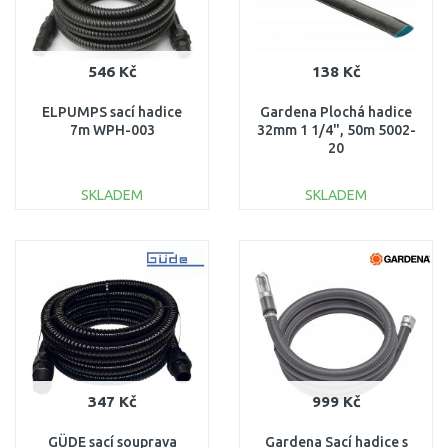
546 Kč
138 Kč
ELPUMPS sací hadice
Gardena Plochá hadice
7m WPH-003
32mm 1 1/4", 50m 5002-
20
SKLADEM
SKLADEM
DO KOŠÍKU
DO KOŠÍKU
Porovnat
Porovnat
347 Kč
999 Kč
GÜDE sací souprava
Gardena Sací hadice s