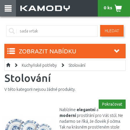
0 ks
HLEDAT
ZOBRAZIT NABÍDKU
Kuchyňské potřeby
Stolování
Stolování
V této kategorii nejsou žádné produkty.
Pokračovat
Nabízíme
elegantní
a
moderní
prostírání pro Váš stůl. Ne
nadarmo se říká, že člověk jí očima.
Tak na krásném prostřeném stole