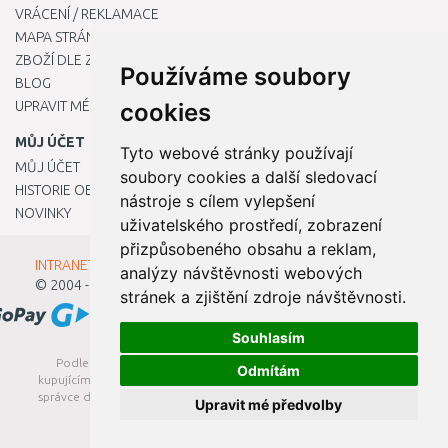
VRÁCENÍ / REKLAMACE
MAPA STRÁNKY
ZBOŽÍ DLE ZNAČEK
Používáme soubory
BLOG
UPRAVIT MÉ PŘEDVOLBY COOKIES
cookies
MŮJ ÚČET
Tyto webové stránky používají
MŮJ ÚČET
soubory cookies a další sledovací
HISTORIE OBJEDNÁVEK
nástroje s cílem vylepšení
NOVINKY
uživatelského prostředí, zobrazení
přizpůsobeného obsahu a reklam,
INTRANET - Přihlášení pro zaměstnance
analýzy návštěvnosti webových
© 2004 - 2026
Kamody s.r.o.
stránek a zjištění zdroje návštěvnosti.
Souhlasím
Podle zákona o evidenci tržeb je prodávající povinen vystavit
Odmítám
kupujícímu účtenku. Zároveň je povinen zaevidovat přijatou tržbu u
správce daně online; v případě technického výpadku pak nejpozději
Upravit mé předvolby
do 48 hodin.