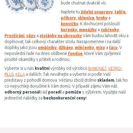
bude chutnat dvakrát víc.
Najdete tu
jídelní soupravy
,
talíře
,
příbory
,
sklenice
,
hrnky
a
konvičky
. K dochucení poslouží
kořenky, menážky
a
cukřenky
.
Prostírání
,
vázy
a
stojánky na ubrousky
Vám budou lahodit oku a
doplňovat, tak celkový charakter stolu. Nazapomeňme i na další
doplňky jako jsou
omáčníky
,
džbány
,
mléčenky
,
mísy
a
tácy
. V
neposlední řadě na dnes oblíbené
fondue
, které Vám zpříjemní
prožité okamžiky s přáteli a rodinou.
Vyberte si u nás
kvalitní
výrobky od výrobců
BANQUET
,
VETRO-
PLUS
,
KELA
a dalších. Tak neváhejte a vyberte si podle Vaší
představy z pohodlí domova. Většinu zboží držíme
skladem
, tak ho
co nejrychleji doručíme k Vám domů. V případě zájmu Vám náš
odborný personál
rád
poradí
a
pomůže
s výběrem. Využijte naší
jedinečné nabídky za
bezkonkurenční ceny
!