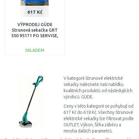
617 Kč
VÝPRODEJ GÜDE
Strunová sekačka GRT
550 95171 PO SERVISE,
POUŽITÉ
SKLADEM
DO KOŠÍKU
Porovnat
V kategorii Strunové elektrické
sekačky naleznete naši nabídku
kvalitních produktů od následujících
výrobců: GÜDE.
Ceny v této kategorii se pohybují od
617 Kč do 618 Kč. Všechny Strunové
elektrické sekačky lze filtrovat podle
OUTLET, Výkon, Šířka záběru a
mnoha dalších parametrů.