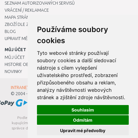
SEZNAM AUTORIZOVANÝCH SERVISŮ
VRÁCENÍ / REKLAMACE
MAPA STRÁNKY
ZBOŽÍ DLE ZNAČEK
Používáme soubory
BLOG
UPRAVIT MÉ PŘEDVOLBY COOKIES
cookies
MŮJ ÚČET
Tyto webové stránky používají
MŮJ ÚČET
soubory cookies a další sledovací
HISTORIE OBJEDNÁVEK
nástroje s cílem vylepšení
NOVINKY
uživatelského prostředí, zobrazení
přizpůsobeného obsahu a reklam,
INTRANET - Přihlášení pro zaměstnance
analýzy návštěvnosti webových
© 2004 - 2026
Kamody s.r.o.
stránek a zjištění zdroje návštěvnosti.
Souhlasím
Podle zákona o evidenci tržeb je prodávající povinen vystavit
Odmítám
kupujícímu účtenku. Zároveň je povinen zaevidovat přijatou tržbu u
správce daně online; v případě technického výpadku pak nejpozději
Upravit mé předvolby
do 48 hodin.