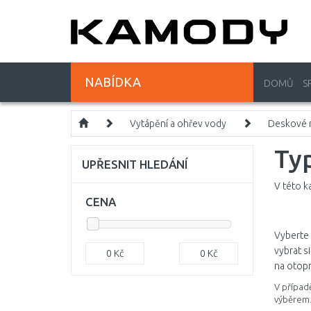
NABÍDKA
DOMŮ
S
Vytápění a ohřev vody
Deskové r
Ty
UPŘESNIT HLEDÁNÍ
V této k
CENA
Vyberte 
vybrat s
0
Kč
0
Kč
na otopn
V případě
výběrem.