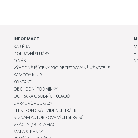
INFORMACE
M
KARIÉRA
M
DOPRAVNÍ SLUŽBY
H
O NÁS
N
VÝHODNĚJŠÍ CENY PRO REGISTROVANÉ UŽIVATELE
KAMODY KLUB
KONTAKT
OBCHODNÍ PODMÍNKY
OCHRANA OSOBNÍCH ÚDAJŮ
DÁRKOVÉ POUKAZY
ELEKTRONICKÁ EVIDENCE TRŽEB
SEZNAM AUTORIZOVANÝCH SERVISŮ
VRÁCENÍ / REKLAMACE
MAPA STRÁNKY