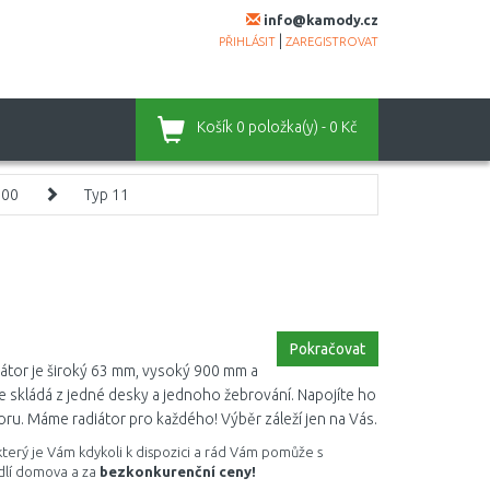
info@kamody.cz
|
PŘIHLÁSIT
ZAREGISTROVAT
Košík
0 položka(y) - 0 Kč
900
Typ 11
Pokračovat
iátor je široký 63 mm, vysoký 900 mm a
 se skládá z jedné desky a jednoho žebrování. Napojíte ho
ru. Máme radiátor pro každého! Výběr záleží jen na Vás.
 který je Vám kdykoli k dispozici a rád Vám pomůže s
dlí domova a za
bezkonkurenční ceny!