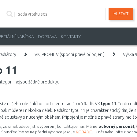
HLEDAT
PECIÁLNÍ NABÍDKA
DOPRAVA
KONTAKTY
adiátory
VK, PROFIL V (spodní pravé připojení)
Výška 
p 11
ategorii nejsou žádné produkty.
si z našeho obsáhlého sortimentu radiátorů Radik VK
typu 11
. Tento rad
i pak můžete i několika délek. Radiátor typu 11 je charakteristický tím, že
é soustavy s nuceným oběhem. Připojení je možné z pravé strany radiáto
, že si nebudete jisti s výběrem, kontaktujte nás! Máme
odborný personál
,
 Soustředíme se na přední výrobce jako je
KORADO
. U nás nakoupíte z poho