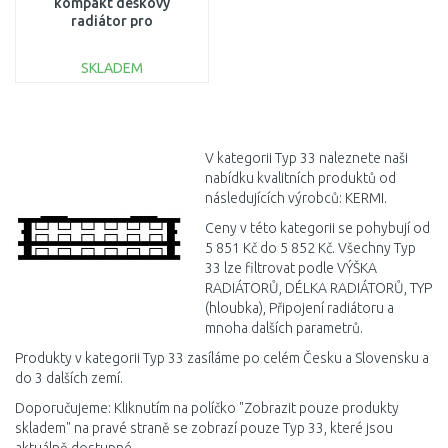
kompakt deskový
radiátor pro
rekonstrukce 33 954 /
600 FK033D906
SKLADEM
DO KOŠÍKU
Porovnat
V kategorii Typ 33 naleznete naši
nabídku kvalitních produktů od
následujících výrobců: KERMI.
Ceny v této kategorii se pohybují od
5 851 Kč do 5 852 Kč. Všechny Typ
33 lze filtrovat podle VÝŠKA
RADIÁTORŮ, DÉLKA RADIÁTORŮ, TYP
(hloubka), Připojení radiátoru a
mnoha dalších parametrů.
Produkty v kategorii Typ 33 zasíláme po celém Česku a Slovensku a
do 3 dalších zemí.
Doporučujeme: Kliknutím na políčko "Zobrazit pouze produkty
skladem" na pravé straně se zobrazí pouze Typ 33, které jsou