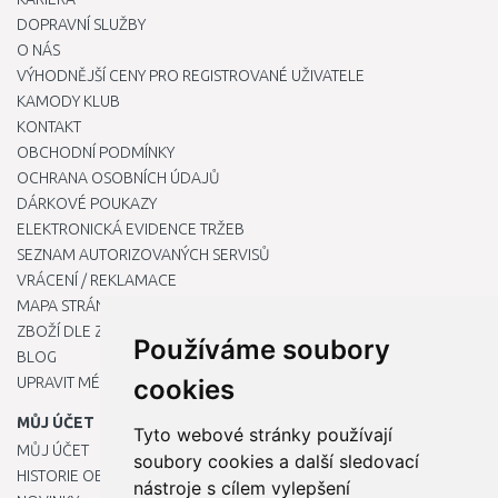
DOPRAVNÍ SLUŽBY
O NÁS
VÝHODNĚJŠÍ CENY PRO REGISTROVANÉ UŽIVATELE
KAMODY KLUB
KONTAKT
OBCHODNÍ PODMÍNKY
OCHRANA OSOBNÍCH ÚDAJŮ
DÁRKOVÉ POUKAZY
ELEKTRONICKÁ EVIDENCE TRŽEB
SEZNAM AUTORIZOVANÝCH SERVISŮ
VRÁCENÍ / REKLAMACE
MAPA STRÁNKY
ZBOŽÍ DLE ZNAČEK
Používáme soubory
BLOG
UPRAVIT MÉ PŘEDVOLBY COOKIES
cookies
MŮJ ÚČET
Tyto webové stránky používají
MŮJ ÚČET
soubory cookies a další sledovací
HISTORIE OBJEDNÁVEK
nástroje s cílem vylepšení