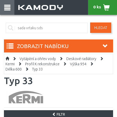
0 ks
HLEDAT
ZOBRAZIT NABÍDKU
Vytápění a ohřev vody
Deskové radiátory
Kermi
Profil K rekonstrukce
Výška 954
Délka 600
Typ 33
Typ 33
FILTR