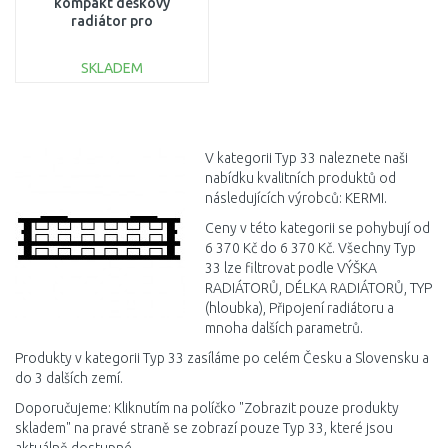
kompakt deskový
radiátor pro
rekonstrukce 33 954 /
700 FK033D907
SKLADEM
DO KOŠÍKU
Porovnat
V kategorii Typ 33 naleznete naši
nabídku kvalitních produktů od
následujících výrobců: KERMI.
Ceny v této kategorii se pohybují od
6 370 Kč do 6 370 Kč. Všechny Typ
33 lze filtrovat podle VÝŠKA
RADIÁTORŮ, DÉLKA RADIÁTORŮ, TYP
(hloubka), Připojení radiátoru a
mnoha dalších parametrů.
Produkty v kategorii Typ 33 zasíláme po celém Česku a Slovensku a
do 3 dalších zemí.
Doporučujeme: Kliknutím na políčko "Zobrazit pouze produkty
skladem" na pravé straně se zobrazí pouze Typ 33, které jsou