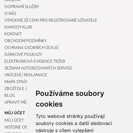
DOPRAVNÍ SLUŽBY
O NÁS
VÝHODNĚJŠÍ CENY PRO REGISTROVANÉ UŽIVATELE
KAMODY KLUB
KONTAKT
OBCHODNÍ PODMÍNKY
OCHRANA OSOBNÍCH ÚDAJŮ
DÁRKOVÉ POUKAZY
ELEKTRONICKÁ EVIDENCE TRŽEB
SEZNAM AUTORIZOVANÝCH SERVISŮ
VRÁCENÍ / REKLAMACE
MAPA STRÁNKY
ZBOŽÍ DLE ZNAČEK
Používáme soubory
BLOG
UPRAVIT MÉ PŘEDVOLBY COOKIES
cookies
MŮJ ÚČET
Tyto webové stránky používají
MŮJ ÚČET
soubory cookies a další sledovací
HISTORIE OBJEDNÁVEK
nástroje s cílem vylepšení