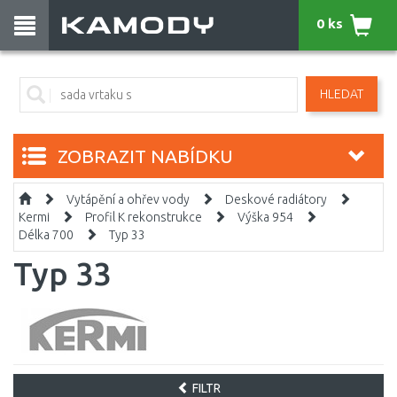
0 ks
HLEDAT
ZOBRAZIT NABÍDKU
Vytápění a ohřev vody
Deskové radiátory
Kermi
Profil K rekonstrukce
Výška 954
Délka 700
Typ 33
Typ 33
FILTR