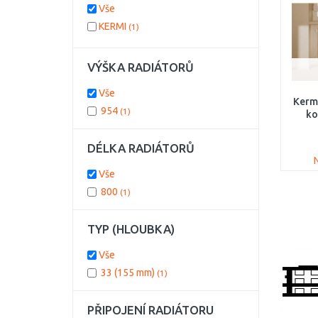
Vše
KERMI
(1)
VÝŠKA RADIÁTORŮ
Vše
Kermi
954
(1)
ko
reko
DÉLKA RADIÁTORŮ
8
Vše
800
(1)
TYP (HLOUBKA)
Vše
33 (155 mm)
(1)
PŘIPOJENÍ RADIÁTORU