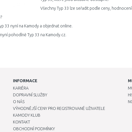
Všechny Typ 33 lze seřadit podle ceny, hodnocení 
?
yp 33 nyní na Kamody a objednat online.
 nyní pohodlně Typ 33 na Kamody.cz.
INFORMACE
M
KARIÉRA
M
DOPRAVNÍ SLUŽBY
H
O NÁS
N
VÝHODNĚJŠÍ CENY PRO REGISTROVANÉ UŽIVATELE
KAMODY KLUB
KONTAKT
OBCHODNÍ PODMÍNKY