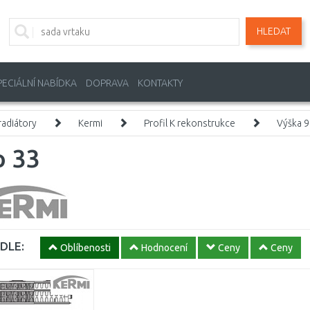
HLEDAT
PECIÁLNÍ NABÍDKA
DOPRAVA
KONTAKTY
adiátory
Kermi
Profil K rekonstrukce
Výška 
p 33
DLE:
Oblíbenosti
Hodnocení
Ceny
Ceny