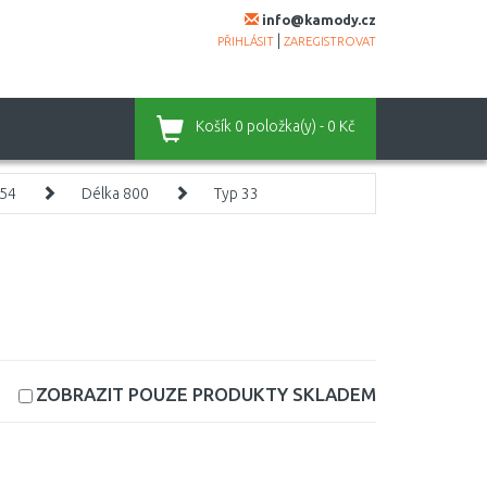
info@kamody.cz
|
PŘIHLÁSIT
ZAREGISTROVAT
Košík
0 položka(y) - 0 Kč
954
Délka 800
Typ 33
ZOBRAZIT POUZE PRODUKTY
SKLADEM