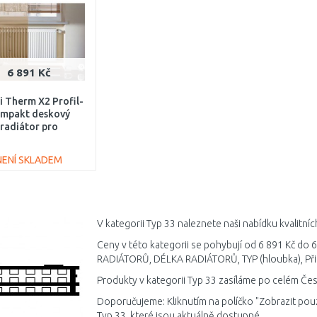
6 891 Kč
 Therm X2 Profil-
mpakt deskový
radiátor pro
nstrukce 33 954 /
00 FK033D908
NENÍ SKLADEM
DO KOŠÍKU
Porovnat
V kategorii Typ 33 naleznete naši nabídku kvalitní
Ceny v této kategorii se pohybují od 6 891 Kč do 6
RADIÁTORŮ, DÉLKA RADIÁTORŮ, TYP (hloubka), Přip
Produkty v kategorii Typ 33 zasíláme po celém Čes
Doporučujeme: Kliknutím na políčko "Zobrazit pou
Typ 33, které jsou aktuálně dostupné.