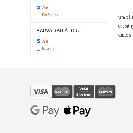
Vše
Boční
(1)
Kam dále
Koupit T
BARVA RADIÁTORU
Kupte si
Vše
Bílá
(1)