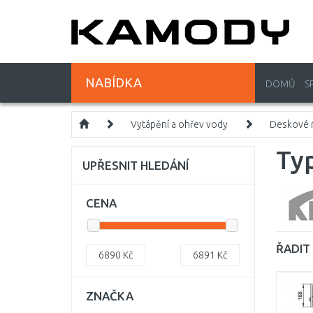
NABÍDKA
DOMŮ
S
Vytápění a ohřev vody
Deskové r
Ty
UPŘESNIT HLEDÁNÍ
CENA
ŘADIT 
6890
Kč
6891
Kč
ZNAČKA