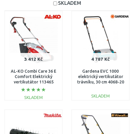
SKLADEM
3 412 Kč
4 787 Kč
AL-KO Combi Care 36 E
Gardena EVC 1000
Comfort Elektrický
elektrický vertikutátor
vertikutátor 113465
trávníku, 30 cm 4068-20
SKLADEM
SKLADEM
DO KOŠÍKU
DO KOŠÍKU
Porovnat
Porovnat