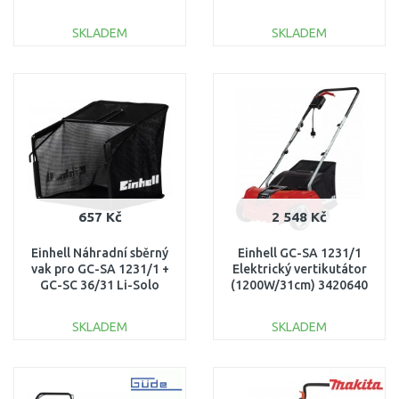
SKLADEM
SKLADEM
DO KOŠÍKU
DO KOŠÍKU
Porovnat
Porovnat
657 Kč
2 548 Kč
Einhell Náhradní sběrný
Einhell GC-SA 1231/1
vak pro GC-SA 1231/1 +
Elektrický vertikutátor
GC-SC 36/31 Li-Solo
(1200W/31cm) 3420640
3405577
SKLADEM
SKLADEM
DO KOŠÍKU
DO KOŠÍKU
Porovnat
Porovnat