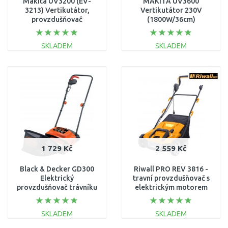
Makita UV3200 (EV-
MAKITA UV3600
3213) Vertikutátor,
Vertikutátor 230V
provzdušňovač
(1800W/36cm)
(1300W/32cm)
SKLADEM
SKLADEM
DO KOŠÍKU
DO KOŠÍKU
Porovnat
Porovnat
1 729 Kč
2 559 Kč
Black & Decker GD300
Riwall PRO REV 3816 -
Elektrický
travní provzdušňovač s
provzdušňovač trávníku
elektrickým motorem
(30cm/600W)
combi 3v1
EV16A1901085B
SKLADEM
SKLADEM