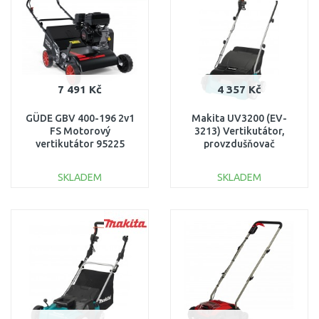
7 491 Kč
4 357 Kč
GÜDE GBV 400-196 2v1
Makita UV3200 (EV-
FS Motorový
3213) Vertikutátor,
vertikutátor 95225
provzdušňovač
(1300W/32cm)
SKLADEM
SKLADEM
DO KOŠÍKU
DO KOŠÍKU
Porovnat
Porovnat