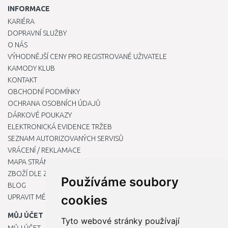
INFORMACE
KARIÉRA
DOPRAVNÍ SLUŽBY
O NÁS
VÝHODNĚJŠÍ CENY PRO REGISTROVANÉ UŽIVATELE
KAMODY KLUB
KONTAKT
OBCHODNÍ PODMÍNKY
OCHRANA OSOBNÍCH ÚDAJŮ
DÁRKOVÉ POUKAZY
ELEKTRONICKÁ EVIDENCE TRŽEB
SEZNAM AUTORIZOVANÝCH SERVISŮ
VRÁCENÍ / REKLAMACE
MAPA STRÁNKY
ZBOŽÍ DLE ZNAČEK
Používáme soubory
BLOG
UPRAVIT MÉ PŘEDVOLBY COOKIES
cookies
MŮJ ÚČET
Tyto webové stránky používají