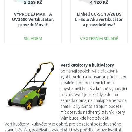
5 269 Kč
4 120 Kč
VÝPRODEJ MAKITA
Einhell GC-SC 18/28 DS
UV3600 Vertikutátor,
Li-Solo Aku vertikutátor
provzdušňovač
a provzdušňovač
(1800W/36cm) PO
(18V/bez aku) 3420625
SERVISE
SKLADEM
V EXTERNÍM SKLADĚ
DO KOŠÍKU
DO KOŠÍKU
Porovnat
Porovnat
Vertikutátory a kultivátory
pomáhají spolehlivě a efektivně
kypřit tvrdou a udusanou půdu. Jsou
ideálním pomocníkem k tomu,
abyste měli hustý a krásně vypadající
trávník. Využije je každý, kdo má
zahradu doma, na chalupě a nebo na
chatě. Díky těmto strojům budete
mít opravdu nádherný trávník, který
Vám bude kde kdo závidět.
Vertikutátory i kultivátory je dobré, pro dosažení požadovaného
stavu trávníku, používat pravidelně. U nás pořídíte pouze kvalitní,