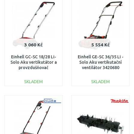
Porovnat
Porovnat
3 060 Kč
5 554 Kč
Einhell GC-SC 18/28 Li-
Einhell GE-SC 36/35 Li -
Solo Aku vertikutátor a
Solo Aku vertikutační
provzdušňovač
ventilátor 3420680
(18V/bez aku) 3420604
SKLADEM
SKLADEM
DO KOŠÍKU
DO KOŠÍKU
Porovnat
Porovnat