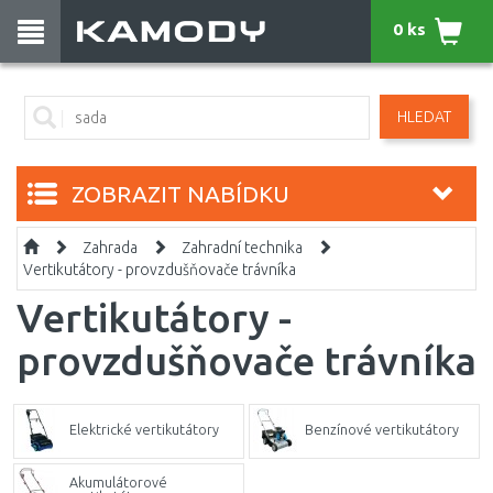
0 ks
HLEDAT
ZOBRAZIT NABÍDKU
Zahrada
Zahradní technika
Vertikutátory - provzdušňovače trávníka
Vertikutátory -
provzdušňovače trávníka
Elektrické vertikutátory
Benzínové vertikutátory
Akumulátorové