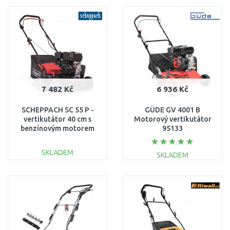
DO KOŠÍKU
DO KOŠÍKU
Porovnat
Porovnat
7 482 Kč
6 936 Kč
SCHEPPACH SC 55 P -
GÜDE GV 4001 B
vertikutátor 40 cm s
Motorový vertikutátor
benzínovým motorem
95133
2v1 5911904903
SKLADEM
SKLADEM
DO KOŠÍKU
DO KOŠÍKU
Porovnat
Porovnat