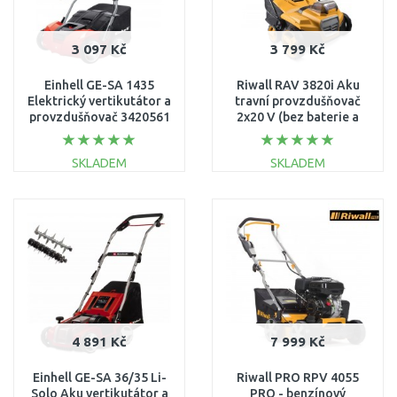
3 097 Kč
3 799 Kč
Einhell GE-SA 1435
Riwall RAV 3820i Aku
Elektrický vertikutátor a
travní provzdušňovač
provzdušňovač 3420561
2x20 V (bez baterie a
nabíječky)
AV16E2401016B
SKLADEM
SKLADEM
DO KOŠÍKU
DO KOŠÍKU
Porovnat
Porovnat
4 891 Kč
7 999 Kč
Einhell GE-SA 36/35 Li-
Riwall PRO RPV 4055
Solo Aku vertikutátor a
PRO - benzínový