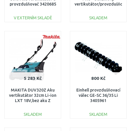
provzdušňovač 3420685
vertikutátor/provzdušňovač
40 cm PV16J2601001B
V EXTERNÍM SKLADĚ
SKLADEM
DO KOŠÍKU
DO KOŠÍKU
Porovnat
Porovnat
5 283 Kč
800 Kč
MAKITA DUV320Z Aku
Einhell provzdušňovací
vertikutátor 32cm Li-ion
válec GE-SC 36/35 Li
LXT 18V,bez aku Z
3405961
SKLADEM
SKLADEM
DO KOŠÍKU
DO KOŠÍKU