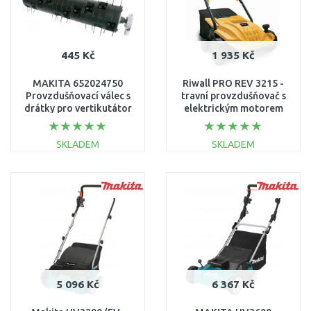
445 Kč
1 935 Kč
MAKITA 652024750
Riwall PRO REV 3215 -
Provzdušňovací válec s
travní provzdušňovač s
drátky pro vertikutátor
elektrickým motorem
UV3600
combi 3v1
EV16A1901084
SKLADEM
SKLADEM
DO KOŠÍKU
DO KOŠÍKU
Porovnat
Porovnat
5 096 Kč
6 367 Kč