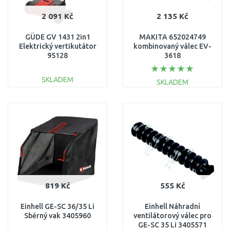
2 091 Kč
2 135 Kč
GÜDE GV 1431 2in1
MAKITA 652024749
Elektrický vertikutátor
kombinovaný válec EV-
95128
3618
SKLADEM
SKLADEM
DO KOŠÍKU
DO KOŠÍKU
Porovnat
Porovnat
819 Kč
555 Kč
Einhell GE-SC 36/35 Li
Einhell Náhradní
Sběrný vak 3405960
ventilátorový válec pro
GE-SC 35 Li 3405571