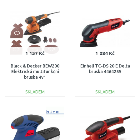
DO KOŠÍKU
DO KOŠÍKU
Porovnat
Porovnat
1 137 Kč
1 084 Kč
Black & Decker BEW200
Einhell TC-DS 20 E Delta
Elektrická multifunkční
bruska 4464255
bruska 4v1
(220W/100x165mm)
SKLADEM
SKLADEM
DO KOŠÍKU
DO KOŠÍKU
Porovnat
Porovnat