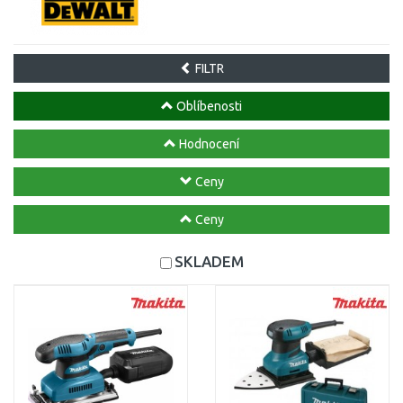
FILTR
Oblíbenosti
Hodnocení
Ceny
Ceny
SKLADEM