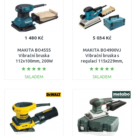
Porovnat
1 480 Kč
5 034 Kč
MAKITA BO4555
MAKITA BO4900VJ
Vibrační bruska
Vibrační bruska s
112x100mm, 200W
regulací 115x229mm,
330W, Makpac
SKLADEM
SKLADEM
DO KOŠÍKU
DO KOŠÍKU
Porovnat
Porovnat