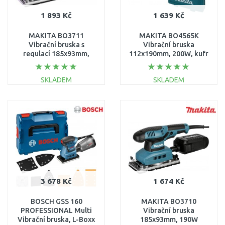
1 893 Kč
1 639 Kč
MAKITA BO3711
MAKITA BO4565K
Vibrační bruska s
Vibrační bruska
regulací 185x93mm,
112x190mm, 200W, kufr
190W
SKLADEM
SKLADEM
DO KOŠÍKU
DO KOŠÍKU
Porovnat
Porovnat
3 678 Kč
1 674 Kč
BOSCH GSS 160
MAKITA BO3710
PROFESSIONAL Multi
Vibrační bruska
Vibrační bruska, L-Boxx
185x93mm, 190W