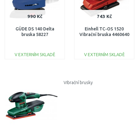
990 Kč
743 Kč
GÜDE DS 140 Delta
Einhell TC-OS 1520
bruska 58227
Vibrační bruska 4460640
V EXTERNÍM SKLADĚ
V EXTERNÍM SKLADĚ
DO KOŠÍKU
DO KOŠÍKU
Porovnat
Porovnat
Vibrační brusky