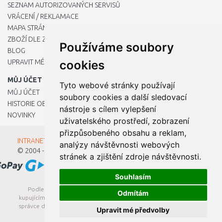
SEZNAM AUTORIZOVANÝCH SERVISŮ
VRÁCENÍ / REKLAMACE
MAPA STRÁNKY
ZBOŽÍ DLE ZNAČEK
Používáme soubory
BLOG
UPRAVIT MÉ PŘEDVOLBY COOKIES
cookies
MŮJ ÚČET
Tyto webové stránky používají
MŮJ ÚČET
soubory cookies a další sledovací
HISTORIE OBJEDNÁVEK
nástroje s cílem vylepšení
NOVINKY
uživatelského prostředí, zobrazení
přizpůsobeného obsahu a reklam,
INTRANET - Přihlášení pro zaměstnance
analýzy návštěvnosti webových
© 2004 - 2026
Kamody s.r.o.
stránek a zjištění zdroje návštěvnosti.
Souhlasím
Podle zákona o evidenci tržeb je prodávající povinen vystavit
Odmítám
kupujícímu účtenku. Zároveň je povinen zaevidovat přijatou tržbu u
správce daně online; v případě technického výpadku pak nejpozději
Upravit mé předvolby
do 48 hodin.