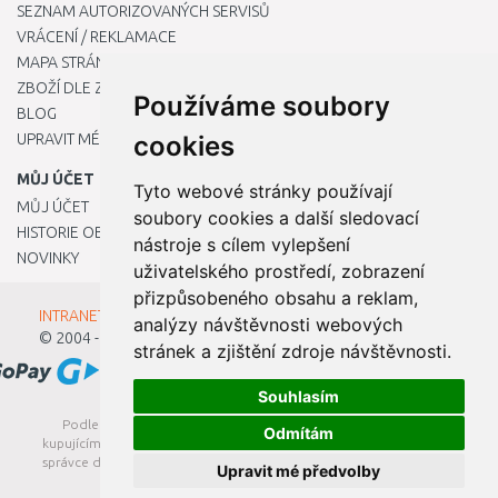
SEZNAM AUTORIZOVANÝCH SERVISŮ
VRÁCENÍ / REKLAMACE
MAPA STRÁNKY
ZBOŽÍ DLE ZNAČEK
Používáme soubory
BLOG
UPRAVIT MÉ PŘEDVOLBY COOKIES
cookies
MŮJ ÚČET
Tyto webové stránky používají
MŮJ ÚČET
soubory cookies a další sledovací
HISTORIE OBJEDNÁVEK
nástroje s cílem vylepšení
NOVINKY
uživatelského prostředí, zobrazení
přizpůsobeného obsahu a reklam,
INTRANET - Přihlášení pro zaměstnance
analýzy návštěvnosti webových
© 2004 - 2026
Kamody s.r.o.
stránek a zjištění zdroje návštěvnosti.
Souhlasím
Podle zákona o evidenci tržeb je prodávající povinen vystavit
Odmítám
kupujícímu účtenku. Zároveň je povinen zaevidovat přijatou tržbu u
správce daně online; v případě technického výpadku pak nejpozději
Upravit mé předvolby
do 48 hodin.