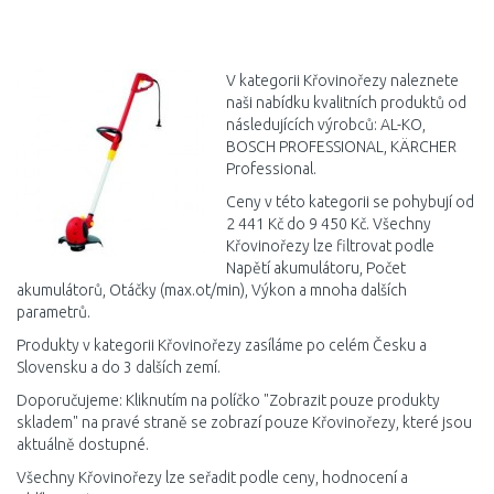
DO KOŠÍKU
Porovnat
V kategorii Křovinořezy naleznete
naši nabídku kvalitních produktů od
následujících výrobců: AL-KO,
BOSCH PROFESSIONAL, KÄRCHER
Professional.
Ceny v této kategorii se pohybují od
2 441 Kč do 9 450 Kč. Všechny
Křovinořezy lze filtrovat podle
Napětí akumulátoru, Počet
akumulátorů, Otáčky (max.ot/min), Výkon a mnoha dalších
parametrů.
Produkty v kategorii Křovinořezy zasíláme po celém Česku a
Slovensku a do 3 dalších zemí.
Doporučujeme: Kliknutím na políčko "Zobrazit pouze produkty
skladem" na pravé straně se zobrazí pouze Křovinořezy, které jsou
aktuálně dostupné.
Všechny Křovinořezy lze seřadit podle ceny, hodnocení a