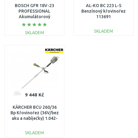
BOSCH GFR 18V-23
AL-KO BC 223 L-S
PROFESSIONAL
Benzínový křovinořez
Akumulátorový
113691
křovinořez (solo)
06008D1000
SKLADEM
SKLADEM
DO KOŠÍKU
DO KOŠÍKU
Porovnat
Porovnat
9 448 Kč
KÄRCHER BCU 260/36
Bp Křovinořez (36V/bez
aku a nabíječky) 1.042-
503.0
SKLADEM