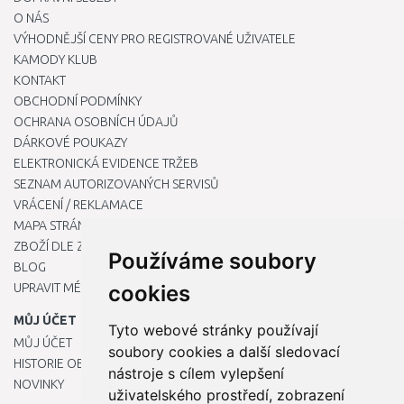
O NÁS
VÝHODNĚJŠÍ CENY PRO REGISTROVANÉ UŽIVATELE
KAMODY KLUB
KONTAKT
OBCHODNÍ PODMÍNKY
OCHRANA OSOBNÍCH ÚDAJŮ
DÁRKOVÉ POUKAZY
ELEKTRONICKÁ EVIDENCE TRŽEB
SEZNAM AUTORIZOVANÝCH SERVISŮ
VRÁCENÍ / REKLAMACE
MAPA STRÁNKY
ZBOŽÍ DLE ZNAČEK
Používáme soubory
BLOG
UPRAVIT MÉ PŘEDVOLBY COOKIES
cookies
MŮJ ÚČET
Tyto webové stránky používají
MŮJ ÚČET
soubory cookies a další sledovací
HISTORIE OBJEDNÁVEK
nástroje s cílem vylepšení
NOVINKY
uživatelského prostředí, zobrazení