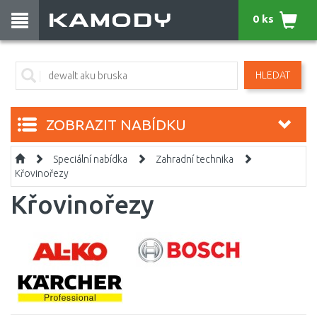
0 ks
HLEDAT
ZOBRAZIT NABÍDKU
Speciální nabídka
Zahradní technika
Křovinořezy
Křovinořezy