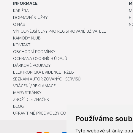
INFORMACE
M
KARIÉRA
M
DOPRAVNÍ SLUŽBY
H
O NÁS
N
VÝHODNĚJŠÍ CENY PRO REGISTROVANÉ UŽIVATELE
KAMODY KLUB
KONTAKT
OBCHODNÍ PODMÍNKY
OCHRANA OSOBNÍCH ÚDAJŮ
DÁRKOVÉ POUKAZY
ELEKTRONICKÁ EVIDENCE TRŽEB
SEZNAM AUTORIZOVANÝCH SERVISŮ
VRÁCENÍ / REKLAMACE
MAPA STRÁNKY
ZBOŽÍ DLE ZNAČEK
BLOG
UPRAVIT MÉ PŘEDVOLBY COOKIES
Používáme soub
Tyto webové stránky použí