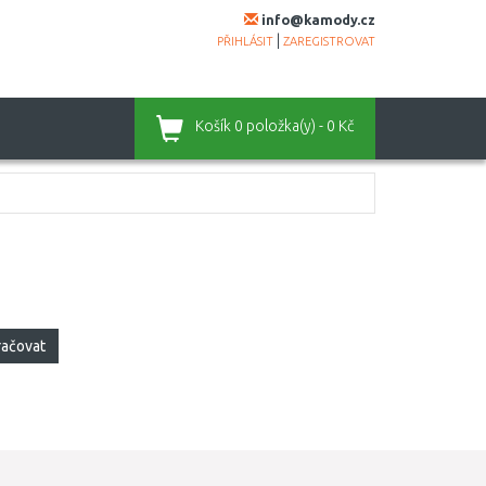
info@kamody.cz
|
PŘIHLÁSIT
ZAREGISTROVAT
Košík
0 položka(y) - 0 Kč
račovat