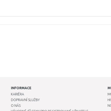
INFORMACE
M
KARIÉRA
M
DOPRAVNÍ SLUŽBY
H
O NÁS
N