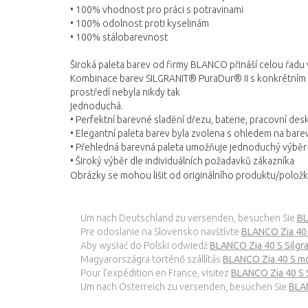
• 100% vhodnost pro práci s potravi­nami
• 100% odolnost proti kyselinám
• 100% stálobarevnost
Široká paleta barev od firmy BLANCO přináší celou řadu
Kombinace barev SILGRANIT® PuraDur® II s konkrétní
prostředí nebyla nikdy tak
jednoduchá.
• Perfektní barevné sladění dřezu, baterie, pracovní de
• Elegantní paleta barev byla zvolena s ohledem na bar
• Přehledná barevná paleta umožňuje jednoduchý výběr
• Široký výběr dle individuálních požadavků zákazníka
Obrázky se mohou lišit od originálního produktu/položk
Um nach Deutschland zu versenden, besuchen Sie
BL
Pre odoslanie na Slovensko navštívte
BLANCO Zia 40 
Aby wysłać do Polski odwiedź
BLANCO Zia 40 S Silg
Magyarországra történő szállítás
BLANCO Zia 40 S mo
Pour l’expédition en France, visitez
BLANCO Zia 40 S S
Um nach Österreich zu versenden, besuchen Sie
BLAN