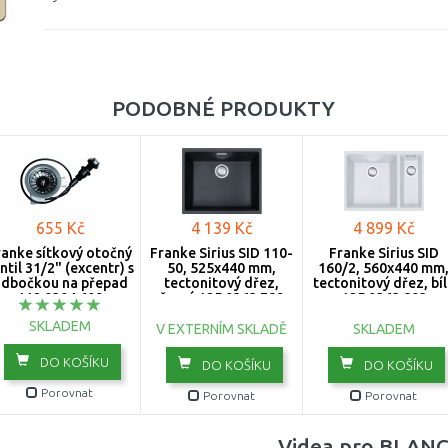
PODOBNÉ PRODUKTY
655 Kč
4 139 Kč
4 899 Kč
ranke sítkový otočný
Franke Sirius SID 110-
Franke Sirius SID
ntil 31/2" (excentr) s
50, 525x440 mm,
160/2, 560x440 mm
dbočkou na přepad
tectonitový dřez,
tectonitový dřez, bí
112.0304.609
černý 125.0363.789
125.0363.803
SKLADEM
V EXTERNÍM SKLADĚ
SKLADEM
DO KOŠÍKU
DO KOŠÍKU
DO KOŠÍKU
Porovnat
Porovnat
Porovnat
Videa pro BLANCO