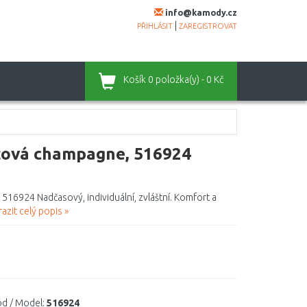
info@kamody.cz
|
PŘIHLÁSIT
ZAREGISTROVAT
Košík
0 položka(y) - 0 Kč
éžová champagne, 516924
516924 Nadčasový, individuální, zvláštní. Komfort a
azit celý popis »
d / Model:
516924