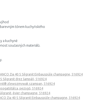
 výhod
m barevným tónem kuchyňského
sky a kuchyně
evnost současných materiálů.
y.
ANCO Zia 40 S Silgranit Einbauspüle champagne, 516924
S Silgranit drez šampáň, 516924
ranit® zlewozmywak szampan, 516924
sogatótálca, pezsgő, 516924
ilgranit, évier champagne, 516924
CO Zia 40 S Silgranit Einbauspüle champagne, 516924