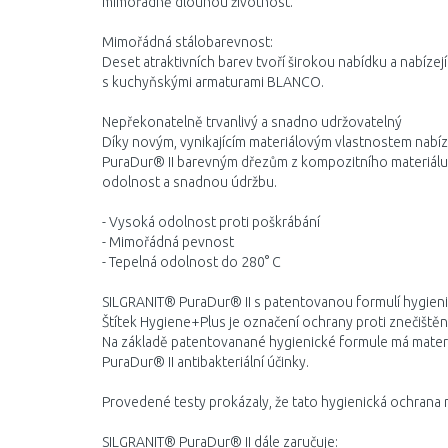
mimořádně dlouhou životnost.
Mimořádná stálobarevnost:
Deset atraktivních barev tvoří širokou nabídku a nabízejí
s kuchyňskými armaturami BLANCO.
Nepřekonatelně trvanlivý a snadno udržovatelný
Díky novým, vynikajícím materiálovým vlastnostem nabí
PuraDur® II barevným dřezům z kompozitního materiál
odolnost a snadnou údržbu.
- Vysoká odolnost proti poškrábání
- Mimořádná pevnost
- Tepelná odolnost do 280° C
SILGRANIT® PuraDur® II s patento­vanou formulí hygien
Štítek Hygiene+Plus je označení ochrany proti znečištěn
Na základě patentovanané hygienické formule má mater
PuraDur® II antibakteriální účinky.
Provedené testy prokázaly, že tato hygienická ochrana 
SILGRANIT® PuraDur® II dále zaručuje: