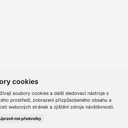
ory cookies
vají soubory cookies a další sledovací nástroje s
ského prostředí, zobrazení přizpůsobeného obsahu a
sti webových stránek a zjištění zdroje návštěvnosti.
ně online; v případě technického výpadku pak nejpozději do 48
Upravit mé předvolby