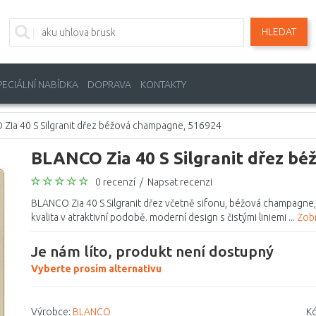
HLEDAT
PECIÁLNÍ NABÍDKA
DOPRAVA
KONTAKTY
Zia 40 S Silgranit dřez béžová champagne, 516924
BLANCO Zia 40 S Silgranit dřez b
0 recenzí
/
Napsat recenzi
BLANCO Zia 40 S Silgranit dřez včetně sifonu, béžová champagne, 
kvalita v atraktivní podobě. moderní design s čistými liniemi ...
Zobr
Je nám líto, produkt není dostupný
Vyberte prosím alternativu
Výrobce:
BLANCO
Kó