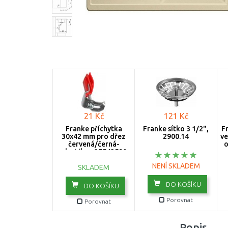
21 Kč
121 Kč
Franke příchytka
Franke sítko 3 1/2",
F
30x42 mm pro dřez
2900.14
ve
červená/černá-
o
plast/kov 37543590
NENÍ SKLADEM
SKLADEM
DO KOŠÍKU
DO KOŠÍKU
Porovnat
Porovnat
Popis