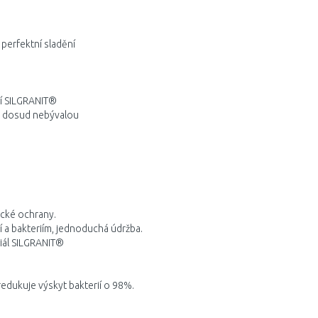
 perfektní sladění
zí SILGRANIT®
u dosud nebývalou
ické ochrany.
í a bakteriím, jednoduchá údržba.
iál SILGRANIT®
redukuje výskyt bakterií o 98%.