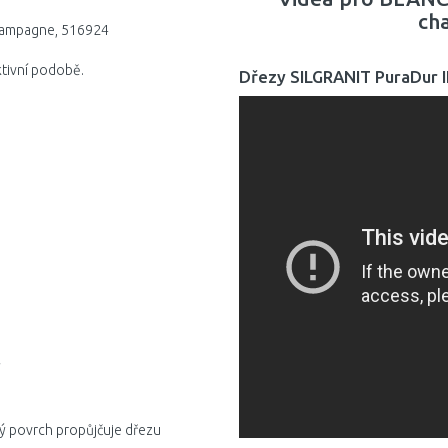
ch
champagne, 516924
aktivní podobě.
Dřezy SILGRANIT PuraDur I
 povrch propůjčuje dřezu