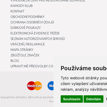
VÝHODNĚJŠÍ CENY PRO REGISTROVANÉ UŽIVATELE
KAMODY KLUB
KONTAKT
OBCHODNÍ PODMÍNKY
OCHRANA OSOBNÍCH ÚDAJŮ
DÁRKOVÉ POUKAZY
ELEKTRONICKÁ EVIDENCE TRŽEB
SEZNAM AUTORIZOVANÝCH SERVISŮ
VRÁCENÍ / REKLAMACE
MAPA STRÁNKY
ZBOŽÍ DLE ZNAČEK
BLOG
UPRAVIT MÉ PŘEDVOLBY COOKIES
Používáme soub
Tyto webové stránky použí
cílem vylepšení uživatel
reklam, analýzy návštěvno
t kupujícímu účtenku. Zároveň je povinen zaevidovat přijatou tržbu u správce da
Souhlasím
Odmítám
hodin.