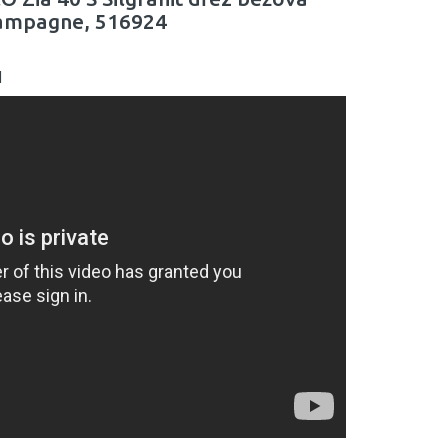
ampagne, 516924
I