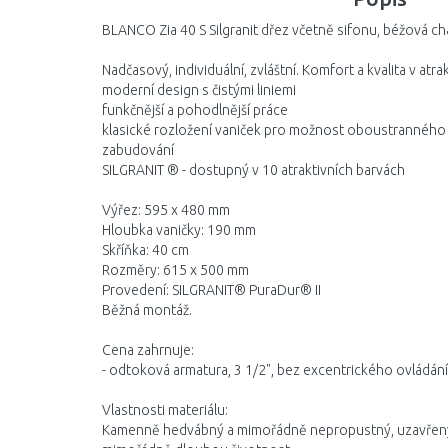
BLANCO Zia 40 S Silgranit dřez včetně sifonu, béžová 
Nadčasový, individuální, zvláštní. Komfort a kvalita v atr
moderní design s čistými liniemi
funkčnější a pohodlnější práce
klasické rozložení vaniček pro možnost oboustranného
zabudování
SILGRANIT ® - dostupný v 10 atraktivních barvách
Výřez: 595 x 480 mm
Hloubka vaničky: 190 mm
Skříňka: 40 cm
Rozměry: 615 x 500 mm
Provedení: SILGRANIT® PuraDur® II
Běžná montáž.
Cena zahrnuje:
- odtoková armatura, 3 1/2", bez excentrického ovládání
Vlastnosti materiálu:
Kamenně hedvábný a mimořádně nepropustný, uzavřený