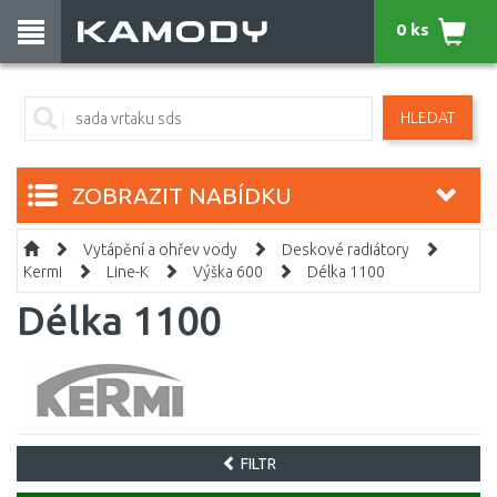
0 ks
HLEDAT
ZOBRAZIT NABÍDKU
Vytápění a ohřev vody
Deskové radiátory
Kermi
Line-K
Výška 600
Délka 1100
Délka 1100
FILTR