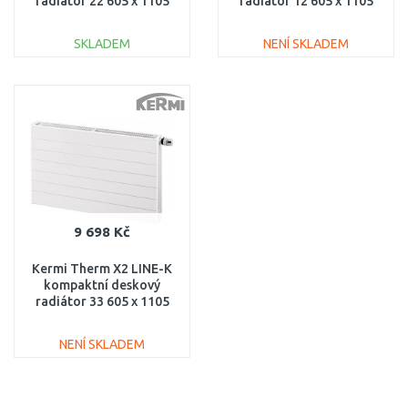
radiátor 22 605 x 1105
radiátor 12 605 x 1105
PLK220601101N1K
PLK120601101N1K
SKLADEM
NENÍ SKLADEM
DO KOŠÍKU
DO KOŠÍKU
Porovnat
Porovnat
9 698 Kč
Kermi Therm X2 LINE-K
kompaktní deskový
radiátor 33 605 x 1105
PLK330601101N1K
NENÍ SKLADEM
DO KOŠÍKU