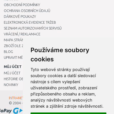
OBCHODNÍ PODMÍNKY
OCHRANA OSOBNÍCH ÚDAJŮ
DÁRKOVÉ POUKAZY
ELEKTRONICKÁ EVIDENCE TRŽEB
SEZNAM AUTORIZOVANÝCH SERVISŮ
VRÁCENÍ / REKLAMACE
MAPA STRÁNKY
ZBOŽÍ DLE ZNAČEK
Používáme soubory
BLOG
UPRAVIT MÉ PŘEDVOLBY COOKIES
cookies
MŮJ ÚČET
Tyto webové stránky používají
MŮJ ÚČET
soubory cookies a další sledovací
HISTORIE OBJEDNÁVEK
nástroje s cílem vylepšení
NOVINKY
uživatelského prostředí, zobrazení
přizpůsobeného obsahu a reklam,
INTRANET - Přihlášení pro zaměstnance
analýzy návštěvnosti webových
© 2004 - 2026
Kamody s.r.o.
stránek a zjištění zdroje návštěvnosti.