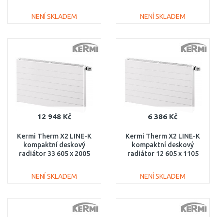
PLK120601801N1K
PLK330600801N1K
NENÍ SKLADEM
NENÍ SKLADEM
DO KOŠÍKU
DO KOŠÍKU
Porovnat
Porovnat
12 948 Kč
6 386 Kč
Kermi Therm X2 LINE-K
Kermi Therm X2 LINE-K
kompaktní deskový
kompaktní deskový
radiátor 33 605 x 2005
radiátor 12 605 x 1105
PLK330602001N1K
PLK120601101N1K
NENÍ SKLADEM
NENÍ SKLADEM
DO KOŠÍKU
DO KOŠÍKU
Porovnat
Porovnat