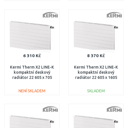
DO KOŠÍKU
DO KOŠÍKU
Porovnat
Porovnat
6 310 Kč
8 370 Kč
Kermi Therm X2 LINE-K
Kermi Therm X2 LINE-K
kompaktní deskový
kompaktní deskový
radiátor 22 605 x 705
radiátor 22 605 x 1605
PLK220600701N1K
PLK220601601N1K
NENÍ SKLADEM
SKLADEM
DO KOŠÍKU
DO KOŠÍKU
Porovnat
Porovnat