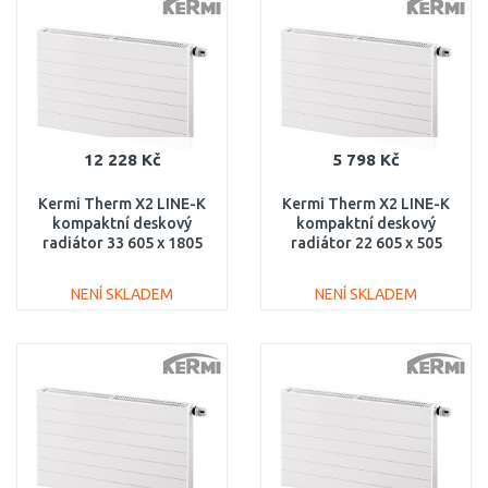
Porovnat
Porovnat
12 228 Kč
5 798 Kč
Kermi Therm X2 LINE-K
Kermi Therm X2 LINE-K
kompaktní deskový
kompaktní deskový
radiátor 33 605 x 1805
radiátor 22 605 x 505
PLK330601801N1K
PLK220600501N1K
NENÍ SKLADEM
NENÍ SKLADEM
DO KOŠÍKU
DO KOŠÍKU
Porovnat
Porovnat