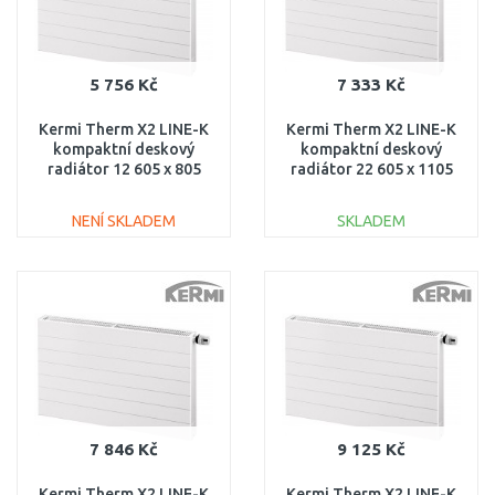
5 756 Kč
7 333 Kč
Kermi Therm X2 LINE-K
Kermi Therm X2 LINE-K
kompaktní deskový
kompaktní deskový
radiátor 12 605 x 805
radiátor 22 605 x 1105
PLK120600801N1K
PLK220601101N1K
NENÍ SKLADEM
SKLADEM
DO KOŠÍKU
DO KOŠÍKU
Porovnat
Porovnat
7 846 Kč
9 125 Kč
Kermi Therm X2 LINE-K
Kermi Therm X2 LINE-K