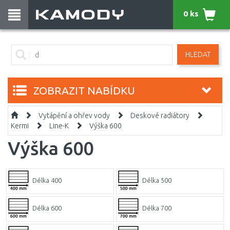
0 ks
HLEDAT
ZOBRAZIT NABÍDKU
Vytápění a ohřev vody
Deskové radiátory
Kermi
Line-K
Výška 600
Výška 600
Délka 400
Délka 500
Délka 600
Délka 700