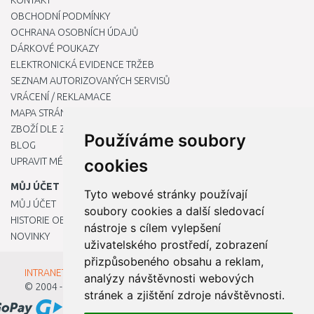
KONTAKT
OBCHODNÍ PODMÍNKY
OCHRANA OSOBNÍCH ÚDAJŮ
DÁRKOVÉ POUKAZY
ELEKTRONICKÁ EVIDENCE TRŽEB
SEZNAM AUTORIZOVANÝCH SERVISŮ
VRÁCENÍ / REKLAMACE
MAPA STRÁNKY
ZBOŽÍ DLE ZNAČEK
Používáme soubory
BLOG
UPRAVIT MÉ PŘEDVOLBY COOKIES
cookies
MŮJ ÚČET
Tyto webové stránky používají
MŮJ ÚČET
soubory cookies a další sledovací
HISTORIE OBJEDNÁVEK
nástroje s cílem vylepšení
NOVINKY
uživatelského prostředí, zobrazení
přizpůsobeného obsahu a reklam,
INTRANET - Přihlášení pro zaměstnance
analýzy návštěvnosti webových
© 2004 - 2026
Kamody s.r.o.
stránek a zjištění zdroje návštěvnosti.