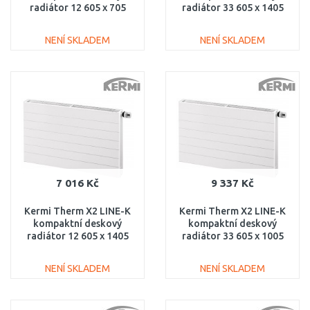
radiátor 12 605 x 705
radiátor 33 605 x 1405
PLK120600701N1K
PLK330601401N1K
NENÍ SKLADEM
NENÍ SKLADEM
DO KOŠÍKU
DO KOŠÍKU
Porovnat
Porovnat
7 016 Kč
9 337 Kč
Kermi Therm X2 LINE-K
Kermi Therm X2 LINE-K
kompaktní deskový
kompaktní deskový
radiátor 12 605 x 1405
radiátor 33 605 x 1005
PLK120601401N1K
PLK330601001N1K
NENÍ SKLADEM
NENÍ SKLADEM
DO KOŠÍKU
DO KOŠÍKU