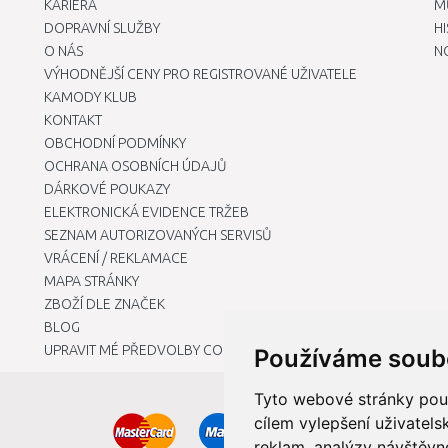
KARIÉRA
M
DOPRAVNÍ SLUŽBY
H
O NÁS
N
VÝHODNĚJŠÍ CENY PRO REGISTROVANÉ UŽIVATELE
KAMODY KLUB
KONTAKT
OBCHODNÍ PODMÍNKY
OCHRANA OSOBNÍCH ÚDAJŮ
DÁRKOVÉ POUKAZY
ELEKTRONICKÁ EVIDENCE TRŽEB
SEZNAM AUTORIZOVANÝCH SERVISŮ
VRÁCENÍ / REKLAMACE
MAPA STRÁNKY
ZBOŽÍ DLE ZNAČEK
BLOG
UPRAVIT MÉ PŘEDVOLBY COOKIES
Používáme soub
Tyto webové stránky použí
cílem vylepšení uživatel
reklam, analýzy návštěvno