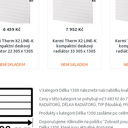
6 439 Kč
7 952 Kč
i Therm X2 LINE-K
Kermi Therm X2 LINE-K
Kermi 
paktní deskový
kompaktní deskový
komp
átor 22 305 x 1305
radiátor 33 305 x 1305
radiát
K220301301N1K
PLK330301301N1K
PLK
NENÍ SKLADEM
NENÍ SKLADEM
N
DO KOŠÍKU
DO KOŠÍKU
Porovnat
Porovnat
V kategorii Délka 1300 naleznete naši nabídku kva
Ceny v této kategorii se pohybují od 5 683 Kč do 
RADIÁTORŮ, DÉLKA RADIÁTORŮ, TYP (hloubka), Přip
Produkty v kategorii Délka 1300 zasíláme po celém
Doporučujeme: Kliknutím na políčko "Zobrazit pou
Délka 1300, které jsou aktuálně dostupné.