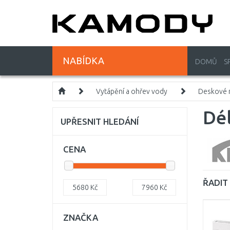
NABÍDKA
DOMŮ
S
Vytápění a ohřev vody
Deskové r
Dé
UPŘESNIT HLEDÁNÍ
CENA
ŘADIT 
5680
Kč
7960
Kč
ZNAČKA