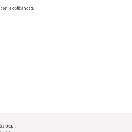
cení a oblíbenosti.
ŮJ ÚČET