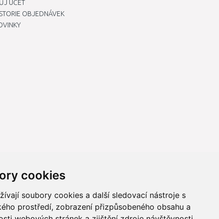
ŮJ ÚČET
ISTORIE OBJEDNÁVEK
OVINKY
ory cookies
vají soubory cookies a další sledovací nástroje s
ského prostředí, zobrazení přizpůsobeného obsahu a
sti webových stránek a zjištění zdroje návštěvnosti.