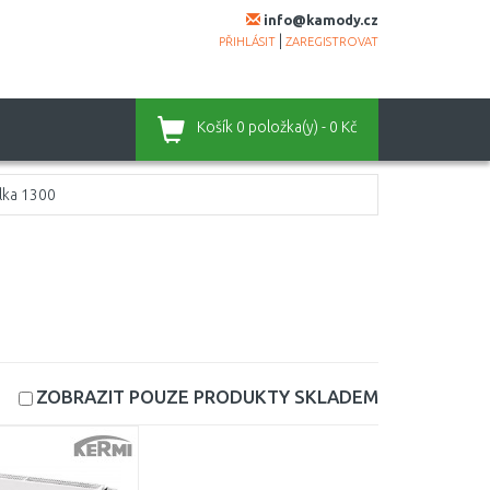
info@kamody.cz
|
PŘIHLÁSIT
ZAREGISTROVAT
Košík
0 položka(y) - 0 Kč
lka 1300
ZOBRAZIT POUZE PRODUKTY
SKLADEM