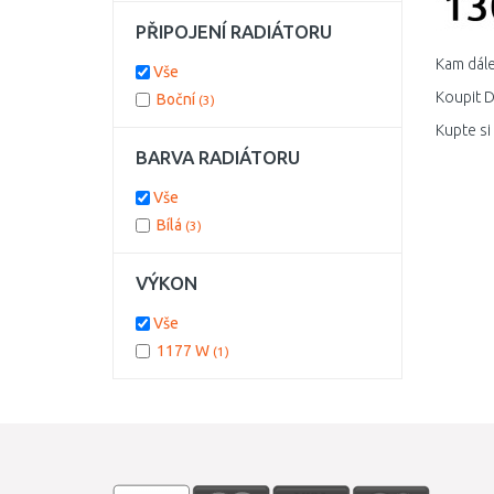
PŘIPOJENÍ RADIÁTORU
Kam dále
Vše
Koupit D
Boční
(3)
Kupte si
BARVA RADIÁTORU
Vše
Bílá
(3)
VÝKON
Vše
1177 W
(1)