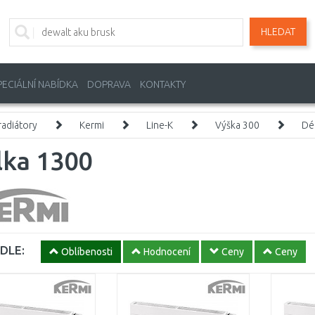
HLEDAT
PECIÁLNÍ NABÍDKA
DOPRAVA
KONTAKTY
adiátory
Kermi
Line-K
Výška 300
Dé
lka 1300
DLE:
Oblíbenosti
Hodnocení
Ceny
Ceny