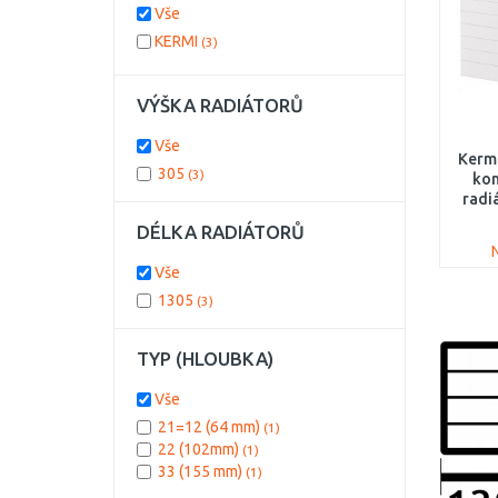
Vše
KERMI
(3)
VÝŠKA RADIÁTORŮ
Vše
Kerm
305
(3)
kom
radi
PL
DÉLKA RADIÁTORŮ
Vše
1305
(3)
TYP (HLOUBKA)
Vše
21=12 (64 mm)
(1)
22 (102mm)
(1)
33 (155 mm)
(1)