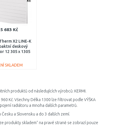
5 683 Kč
Therm X2 LINE-K
aktní deskový
or 12 305 x 1305
120301301N1K
ENÍ SKLADEM
DO KOŠÍKU
Porovnat
litních produktů od následujících výrobců: KERMI.
7 960 Kč. Všechny Délka 1300 lze filtrovat podle VÝŠKA
ojení radiátoru a mnoha dalších parametrů.
 Česku a Slovensku a do 3 dalších zemí.
ze produkty skladem" na pravé straně se zobrazí pouze