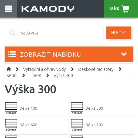
0 ks
HLEDAT
ZOBRAZIT NABÍDKU
Vytápění a ohřev vody
Deskové radiátory
Kermi
Line-K
Výška 300
Výška 300
Délka 400
Délka 500
Délka 600
Délka 700