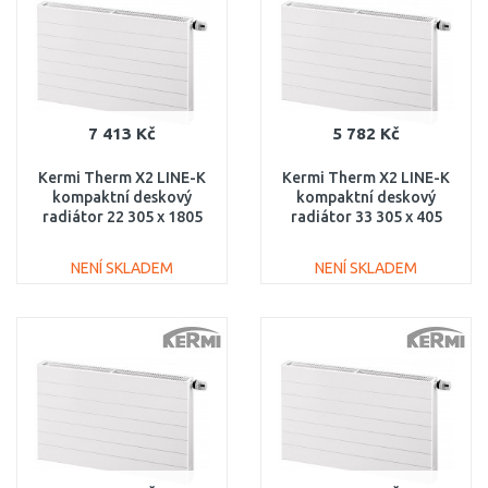
7 413 Kč
5 782 Kč
Kermi Therm X2 LINE-K
Kermi Therm X2 LINE-K
kompaktní deskový
kompaktní deskový
radiátor 22 305 x 1805
radiátor 33 305 x 405
PLK220301801N1K
PLK330300401N1K
NENÍ SKLADEM
NENÍ SKLADEM
DO KOŠÍKU
DO KOŠÍKU
Porovnat
Porovnat