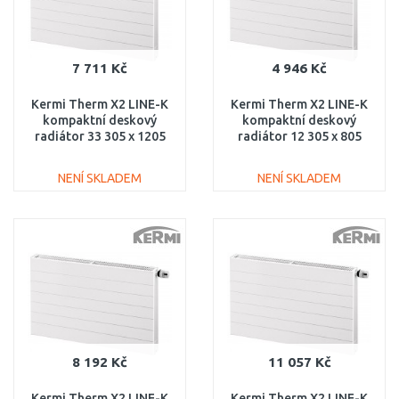
7 711 Kč
4 946 Kč
Kermi Therm X2 LINE-K
Kermi Therm X2 LINE-K
kompaktní deskový
kompaktní deskový
radiátor 33 305 x 1205
radiátor 12 305 x 805
PLK330301201N1K
PLK120300801N1K
NENÍ SKLADEM
NENÍ SKLADEM
DO KOŠÍKU
DO KOŠÍKU
Porovnat
Porovnat
8 192 Kč
11 057 Kč
Kermi Therm X2 LINE-K
Kermi Therm X2 LINE-K