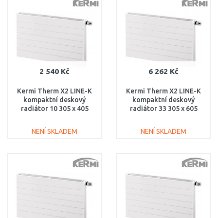
Porovnat
Porovnat
2 540 Kč
6 262 Kč
Kermi Therm X2 LINE-K
Kermi Therm X2 LINE-K
kompaktní deskový
kompaktní deskový
radiátor 10 305 x 405
radiátor 33 305 x 605
PLK100300401N1K
PLK330300601N1K
NENÍ SKLADEM
NENÍ SKLADEM
DO KOŠÍKU
DO KOŠÍKU
Porovnat
Porovnat