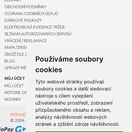
KONTAKT
OBCHODNÍ PODMÍNKY
OCHRANA OSOBNÍCH ÚDAJŮ
DÁRKOVÉ POUKAZY
ELEKTRONICKÁ EVIDENCE TRŽEB
SEZNAM AUTORIZOVANÝCH SERVISŮ
VRÁCENÍ / REKLAMACE
MAPA STRÁNKY
ZBOŽÍ DLE ZNAČEK
Používáme soubory
BLOG
UPRAVIT MÉ PŘEDVOLBY COOKIES
cookies
MŮJ ÚČET
Tyto webové stránky používají
MŮJ ÚČET
soubory cookies a další sledovací
HISTORIE OBJEDNÁVEK
nástroje s cílem vylepšení
NOVINKY
uživatelského prostředí, zobrazení
přizpůsobeného obsahu a reklam,
INTRANET - Přihlášení pro zaměstnance
analýzy návštěvnosti webových
© 2004 - 2026
Kamody s.r.o.
stránek a zjištění zdroje návštěvnosti.