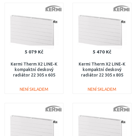
DO KOŠÍKU
DO KOŠÍKU
Porovnat
Porovnat
5 079 Kč
5 470 Kč
Kermi Therm X2 LINE-K
Kermi Therm X2 LINE-K
kompaktní deskový
kompaktní deskový
radiátor 22 305 x 605
radiátor 22 305 x 805
PLK220300601N1K
PLK220300801N1K
NENÍ SKLADEM
NENÍ SKLADEM
DO KOŠÍKU
DO KOŠÍKU
Porovnat
Porovnat