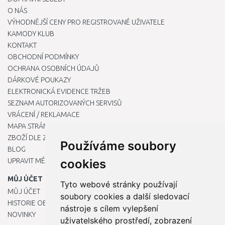
O NÁS
VÝHODNĚJŠÍ CENY PRO REGISTROVANÉ UŽIVATELE
KAMODY KLUB
KONTAKT
OBCHODNÍ PODMÍNKY
OCHRANA OSOBNÍCH ÚDAJŮ
DÁRKOVÉ POUKAZY
ELEKTRONICKÁ EVIDENCE TRŽEB
SEZNAM AUTORIZOVANÝCH SERVISŮ
VRÁCENÍ / REKLAMACE
MAPA STRÁNKY
ZBOŽÍ DLE ZNAČEK
Používáme soubory
BLOG
UPRAVIT MÉ PŘEDVOLBY COOKIES
cookies
MŮJ ÚČET
Tyto webové stránky používají
MŮJ ÚČET
soubory cookies a další sledovací
HISTORIE OBJEDNÁVEK
nástroje s cílem vylepšení
NOVINKY
uživatelského prostředí, zobrazení