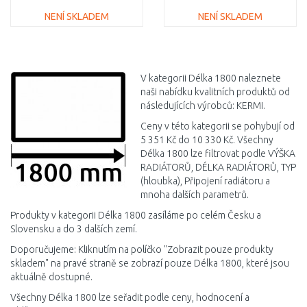
NENÍ SKLADEM
NENÍ SKLADEM
DO KOŠÍKU
DO KOŠÍKU
Porovnat
Porovnat
V kategorii Délka 1800 naleznete
naši nabídku kvalitních produktů od
následujících výrobců: KERMI.
Ceny v této kategorii se pohybují od
5 351 Kč do 10 330 Kč. Všechny
Délka 1800 lze filtrovat podle VÝŠKA
RADIÁTORŮ, DÉLKA RADIÁTORŮ, TYP
(hloubka), Připojení radiátoru a
mnoha dalších parametrů.
Produkty v kategorii Délka 1800 zasíláme po celém Česku a
Slovensku a do 3 dalších zemí.
Doporučujeme: Kliknutím na políčko "Zobrazit pouze produkty
skladem" na pravé straně se zobrazí pouze Délka 1800, které jsou
aktuálně dostupné.
Všechny Délka 1800 lze seřadit podle ceny, hodnocení a