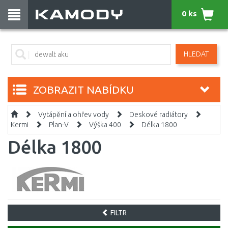
0 ks
HLEDAT
ZOBRAZIT NABÍDKU
Vytápění a ohřev vody
Deskové radiátory
Kermi
Plan-V
Výška 400
Délka 1800
Délka 1800
FILTR