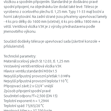
vložkou a spodním připojením. Standardně je dodáváno pravé
spodní připojení, na objednávku lze dodat také levé. Těleso je
vyrobeno z ocelového plechu tl. 1,25 mm. Typy 11-33 mají boční a
horní zakrytování. Na zadní straně jsou přivařeny upevňovací lamely
- 4 ks pro délky do 1600 mm (včetně), 6 ks pro délku 1800 mm a
větší. Ventilová vložka V3K je z výroby přednastavena podle
jmenovitého výkonu.
Součástí dodávky tělesa je upevňovací sada (závrtné konzole +
příslušenství).
Technické parametry:
Materiál:ocelový plech St 12.03, tl. 1,25 mm
Vestavěný ventil:ventilová vložka V3K
Hlavice ventilu:standardní M30x1.5
Nejvyšší přípustný provozní přetlak:1.0 MPa
Nejvyšší přípustná provozní teplota:110 °C
Připojovací závit:2 x G3/4'' vnější
Způsob připojení:spodní pravé
Součinitel odporu:?T=2,500 (DN 15)
Teplotní exponent n = 1,2944
Teplotní spád: 75/65/20 °C
Hmotnost tělesa = 37,700 kg/m