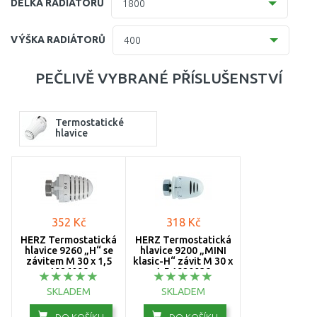
DÉLKA RADIÁTORŮ
1800
11 (61 mm)
400
VÝŠKA RADIÁTORŮ
400
20 (102mm)
500
300
PEČLIVĚ VYBRANÉ PŘÍSLUŠENSTVÍ
21=12 (64 mm)
600
400
22 (100 mm)
700
Termostatické
500
hlavice
30 (157 mm)
800
600
33 (155 mm)
900
900
33 (157 mm)
1000
352 Kč
318 Kč
1100
HERZ Termostatická
HERZ Termostatická
hlavice 9260 „H“ se
hlavice 9200 „MINI
závitem M 30 x 1,5
klasic-H“ závit M 30 x
1200
1926098
1,5 1920038
SKLADEM
SKLADEM
1300