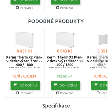
DO KOŠÍKU
DO KOŠÍKU
1400
Porovnat
Porovnat
1600
PODOBNÉ PRODUKTY
1800
2000
2300
8 431 Kč
8 843 Kč
5 351 K
2600
Kermi Therm X2 Plan-
Kermi Therm X2 Plan-
Kermi Therm X
V deskový radiátor 22
V deskový radiátor 33
V deskový radi
3000
400 / 1800
400 / 1200
400 / 180
PTV220401801R1K
PTV330401201R1K
PTV1004018
NENÍ SKLADEM
SKLADEM
NENÍ SKLA
DO KOŠÍKU
DO KOŠÍKU
DO KOŠ
Porovnat
Porovnat
Porovna
Specifikace