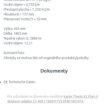
Vodní objem = 6,750 l/m
Přestupní plocha = 7,230 m2/m
Hloubka B = 157 mm
Připojovací rozteč h = 50 mm
Výška: 405 mm
Délka: 1805 mm
Tepelný výkon Q: 2886 W
Vodní objem: 12,2 l
ilustrační foto
Obrázky se mohou lišit od originálního produktu/položky.
Dokumenty
DE Technische Daten
Pre odoslanie na Slovensko navštívte
Kermi Therm X2 Plan-V
deskový radiátor 33 400 / 1800 PTV330401801R1K