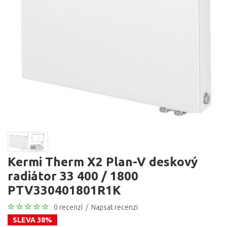
Kermi Therm X2 Plan-V deskový
radiátor 33 400 / 1800
PTV330401801R1K
0 recenzí
/
Napsat recenzi
SLEVA 38%