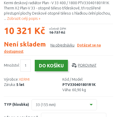
Kermi deskový radiátor Plan - V 33 400 / 1800 PTV330401801R1K
Therm X2 Plan-V 33 - otopné těleso třídeskové, tři rozšířené
přestupní plochy Deskové otopné těleso s hladkou čelní plochou,
...
Zobrazit celý popis »
10 321 Kč
včetně DPH
16 737 Kč
Není skladem
Na objednávku
Dotázat se na
dostupnost
Množství:
POROVNAT
Výrobce:
KERMI
Kód / Model:
Záruka:
5 let
PTV330401801R1K
Váha:
60,90 kg
TYP (hloubka)
33 (155 mm)
10 (61 mm)