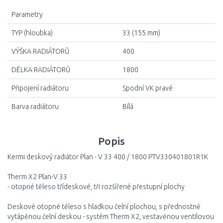
Parametry
TYP (hloubka)
33 (155 mm)
VÝŠKA RADIÁTORŮ
400
DÉLKA RADIÁTORŮ
1800
Připojení radiátoru
Spodní VK pravé
Barva radiátoru
Bílá
Popis
Kermi deskový radiátor Plan - V 33 400 / 1800 PTV330401801R1K
Therm X2 Plan-V 33
- otopné těleso třídeskové, tři rozšířené přestupní plochy
Deskové otopné těleso s hladkou čelní plochou, s přednostně
vytápěnou čelní deskou - systém Therm X2, vestavěnou ventilovou