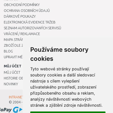
OBCHODNÍ PODMÍNKY
OCHRANA OSOBNÍCH ÚDAJŮ
DÁRKOVÉ POUKAZY
ELEKTRONICKÁ EVIDENCE TRŽEB
SEZNAM AUTORIZOVANÝCH SERVISŮ
VRÁCENÍ / REKLAMACE
MAPA STRÁNKY
ZBOŽÍ DLE ZNAČEK
Používáme soubory
BLOG
UPRAVIT MÉ PŘEDVOLBY COOKIES
cookies
MŮJ ÚČET
Tyto webové stránky používají
MŮJ ÚČET
soubory cookies a další sledovací
HISTORIE OBJEDNÁVEK
nástroje s cílem vylepšení
NOVINKY
uživatelského prostředí, zobrazení
přizpůsobeného obsahu a reklam,
INTRANET - Přihlášení pro zaměstnance
analýzy návštěvnosti webových
© 2004 - 2026
Kamody s.r.o.
stránek a zjištění zdroje návštěvnosti.