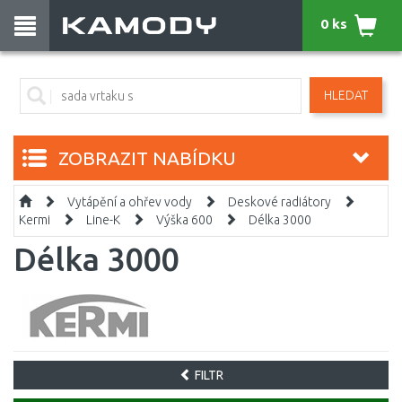
0 ks
HLEDAT
ZOBRAZIT NABÍDKU
Vytápění a ohřev vody
Deskové radiátory
Kermi
Line-K
Výška 600
Délka 3000
Délka 3000
FILTR