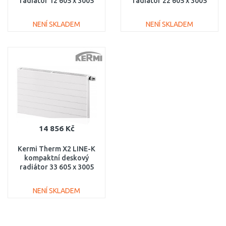
radiátor 12 605 x 3005
radiátor 22 605 x 3005
PLK120603001N1K
PLK220603001N1K
NENÍ SKLADEM
NENÍ SKLADEM
DO KOŠÍKU
DO KOŠÍKU
Porovnat
Porovnat
14 856 Kč
Kermi Therm X2 LINE-K
kompaktní deskový
radiátor 33 605 x 3005
PLK330603001N1K
NENÍ SKLADEM
DO KOŠÍKU