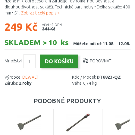
řízené mikroprocesorem zaručuje rovnoměrnou pevnost a
dlouhou životnost sekáčů. Technické parametry • Délka sekáče: 400
mm • Ší...
Zobrazit celý popis »
249 Kč
včetně DPH
341 Kč
SKLADEM > 10 ks
Můžete mít už 11.08. - 12.08.
Množství:
POROVNAT
Výrobce:
DEWALT
Kód / Model:
DT6823-QZ
Záruka:
2 roky
Váha:
0,74 kg
PODOBNÉ PRODUKTY