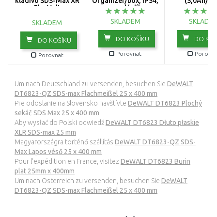
kladivo SDS-Max XR
Organizér/box, IP54,
(5,0Ah/18
FlexVolt
pro malé díly a
(10,6J/54V/bez aku)
příslušenství
SKLADEM
SKLADE
SKLADEM
DO KOŠÍKU
DO KOŠ
DO KOŠÍKU
Porovnat
Porovna
Porovnat
Um nach Deutschland zu versenden, besuchen Sie
DeWALT
DT6823-QZ SDS-max Flachmeißel 25 x 400 mm
Pre odoslanie na Slovensko navštívte
DeWALT DT6823 Plochý
sekáč SDS Max 25 x 400 mm
Aby wysłać do Polski odwiedź
DeWALT DT6823 Dłuto płaskie
XLR SDS-max 25 mm
Magyarországra történő szállítás
DeWALT DT6823-QZ SDS-
Max Lapos véső 25 x 400 mm
Pour l’expédition en France, visitez
DeWALT DT6823 Burin
plat 25mm x 400mm
Um nach Österreich zu versenden, besuchen Sie
DeWALT
DT6823-QZ SDS-max Flachmeißel 25 x 400 mm