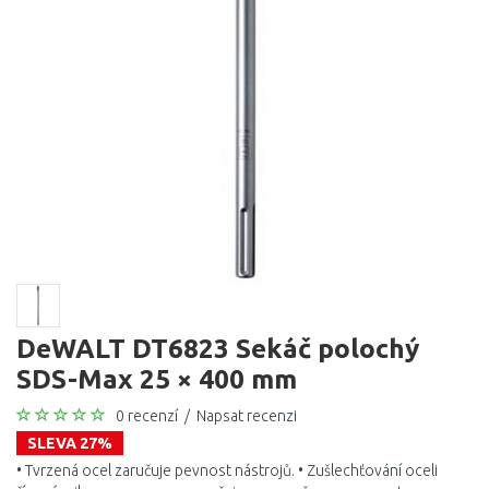
DeWALT DT6823 Sekáč polochý
SDS-Max 25 × 400 mm
0 recenzí
/
Napsat recenzi
SLEVA 27%
• Tvrzená ocel zaručuje pevnost nástrojů. • Zušlechťování oceli