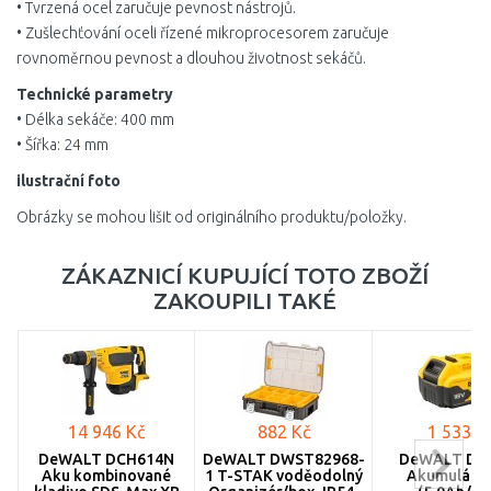
• Tvrzená ocel zaručuje pevnost nástrojů.
• Zušlechťování oceli řízené mikroprocesorem zaručuje
rovnoměrnou pevnost a dlouhou životnost sekáčů.
Technické parametry
• Délka sekáče: 400 mm
• Šířka: 24 mm
ilustrační foto
Obrázky se mohou lišit od originálního produktu/položky.
ZÁKAZNICÍ KUPUJÍCÍ TOTO ZBOŽÍ
ZAKOUPILI TAKÉ
14 946 Kč
882 Kč
1 533 K
DeWALT DCH614N
DeWALT DWST82968-
DeWALT DC
Aku kombinované
1 T-STAK voděodolný
Akumulátor