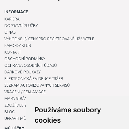
INFORMACE
KARIÉRA
DOPRAVNÍ SLUŽBY
O NÁS
VÝHODNĚJŠÍ CENY PRO REGISTROVANÉ UŽIVATELE
KAMODY KLUB
KONTAKT
OBCHODNÍ PODMÍNKY
OCHRANA OSOBNÍCH ÚDAJŮ
DÁRKOVÉ POUKAZY
ELEKTRONICKÁ EVIDENCE TRŽEB
SEZNAM AUTORIZOVANÝCH SERVISŮ
VRÁCENÍ / REKLAMACE
MAPA STRÁNKY
ZBOŽÍ DLE ZNAČEK
Používáme soubory
BLOG
UPRAVIT MÉ PŘEDVOLBY COOKIES
cookies
MŮJ ÚČET