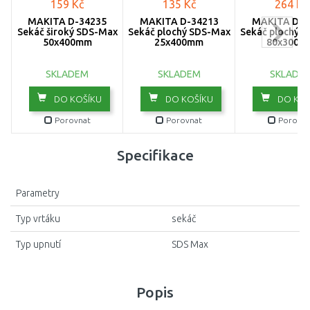
159 Kč
135 Kč
264 Kč
MAKITA D-34235
MAKITA D-34213
MAKITA D-3
Sekáč široký SDS-Max
Sekáč plochý SDS-Max
Sekáč plochý 
50x400mm
25x400mm
80x300m
SKLADEM
SKLADEM
SKLADE
DO KOŠÍKU
DO KOŠÍKU
DO KOŠ
Porovnat
Porovnat
Porovna
Specifikace
Parametry
Typ vrtáku
sekáč
Typ upnutí
SDS Max
Popis