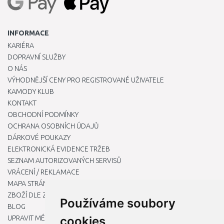
INFORMACE
KARIÉRA
DOPRAVNÍ SLUŽBY
O NÁS
VÝHODNĚJŠÍ CENY PRO REGISTROVANÉ UŽIVATELE
KAMODY KLUB
KONTAKT
OBCHODNÍ PODMÍNKY
OCHRANA OSOBNÍCH ÚDAJŮ
DÁRKOVÉ POUKAZY
ELEKTRONICKÁ EVIDENCE TRŽEB
SEZNAM AUTORIZOVANÝCH SERVISŮ
VRÁCENÍ / REKLAMACE
MAPA STRÁNKY
ZBOŽÍ DLE ZNAČEK
Používáme soubory
BLOG
cookies
UPRAVIT MÉ PŘEDVOLBY COOKIES