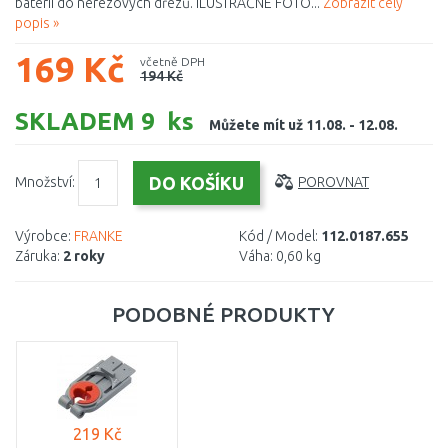
baterií do nerezových dřezů. ILUSTRAČNÉ FOTO...
Zobrazit celý
popis »
169 Kč
včetně DPH
194 Kč
SKLADEM 9 ks
Můžete mít už 11.08. - 12.08.
Množství:
POROVNAT
Výrobce:
FRANKE
Kód / Model:
112.0187.655
Záruka:
2 roky
Váha:
0,60 kg
PODOBNÉ PRODUKTY
219 Kč