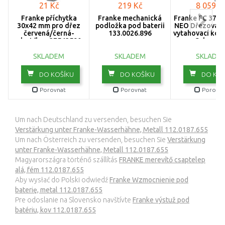
21 Kč
219 Kč
8 059 K
Franke příchytka
Franke mechanická
Franke FC 379
30x42 mm pro dřez
podložka pod baterii
NEO Dřezová ba
červená/černá-
133.0026.896
vytahovací kon
plast/kov 37543590
Celonere
115.0521.
SKLADEM
SKLADEM
SKLADE
DO KOŠÍKU
DO KOŠÍKU
DO KOŠ
Porovnat
Porovnat
Porovna
Um nach Deutschland zu versenden, besuchen Sie
Verstärkung unter Franke-Wasserhähne, Metall 112.0187.655
Um nach Österreich zu versenden, besuchen Sie
Verstärkung
unter Franke-Wasserhähne, Metall 112.0187.655
Magyarországra történő szállítás
FRANKE merevítő csaptelep
alá, fém 112.0187.655
Aby wysłać do Polski odwiedź
Franke Wzmocnienie pod
baterię, metal 112.0187.655
Pre odoslanie na Slovensko navštívte
Franke výstuž pod
batériu, kov 112.0187.655