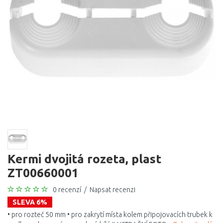
Kermi dvojitá rozeta, plast
ZT00660001
0 recenzí
/
Napsat recenzi
SLEVA 6%
• pro rozteč 50 mm • pro zakrytí místa kolem připojovacích trubek k