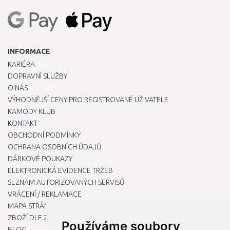
INFORMACE
KARIÉRA
DOPRAVNÍ SLUŽBY
O NÁS
VÝHODNĚJŠÍ CENY PRO REGISTROVANÉ UŽIVATELE
KAMODY KLUB
KONTAKT
OBCHODNÍ PODMÍNKY
OCHRANA OSOBNÍCH ÚDAJŮ
DÁRKOVÉ POUKAZY
ELEKTRONICKÁ EVIDENCE TRŽEB
SEZNAM AUTORIZOVANÝCH SERVISŮ
VRÁCENÍ / REKLAMACE
MAPA STRÁNKY
ZBOŽÍ DLE ZNAČEK
Používáme soubory
BLOG