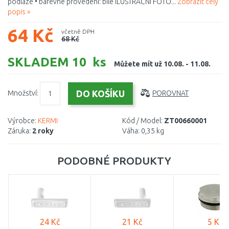
podlaze • barevné provedení: bílé ILUSTRAČNÍ FOTO...
Zobrazit celý
popis »
64 Kč
včetně DPH
68 Kč
SKLADEM 10 ks
Můžete mít už 10.08. - 11.08.
Množství:
POROVNAT
Výrobce:
KERMI
Kód / Model:
ZT00660001
Záruka:
2 roky
Váha:
0,35 kg
PODOBNÉ PRODUKTY
24 Kč
21 Kč
5 Kč