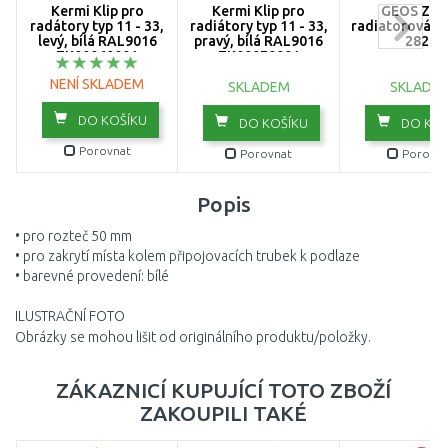
Kermi Klip pro
Kermi Klip pro
GEOS Zát
radátory typ 11 - 33,
radiátory typ 11 - 33,
radiatorová 1/
levý, bílá RAL9016
pravý, bílá RAL9016
2827
ZK00060001
ZK00070001
NENÍ SKLADEM
SKLADEM
SKLADE
DO KOŠÍKU
DO KOŠÍKU
DO KOŠ
Porovnat
Porovnat
Porovna
Popis
• pro rozteč 50 mm
• pro zakrytí místa kolem připojovacích trubek k podlaze
• barevné provedení: bílé
ILUSTRAČNÍ FOTO
Obrázky se mohou lišit od originálního produktu/položky.
ZÁKAZNICÍ KUPUJÍCÍ TOTO ZBOŽÍ
ZAKOUPILI TAKÉ