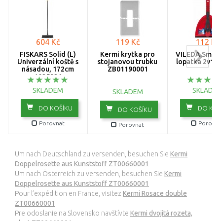
604 Kč
119 Kč
112 Kč
FISKARS Solid (L)
Kermi krytka pro
VILEDA Smetá
Univerzální koště s
stojanovou trubku
lopatka 2v1 
násadou, 172cm
ZB01190001
1025926
SKLADEM
SKLADE
SKLADEM
DO KOŠÍKU
DO KOŠ
DO KOŠÍKU
Porovnat
Porovna
Porovnat
Um nach Deutschland zu versenden, besuchen Sie
Kermi
Doppelrosette aus Kunststoff ZT00660001
Um nach Österreich zu versenden, besuchen Sie
Kermi
Doppelrosette aus Kunststoff ZT00660001
Pour l’expédition en France, visitez
Kermi Rosace double
ZT00660001
Pre odoslanie na Slovensko navštívte
Kermi dvojitá rozeta,