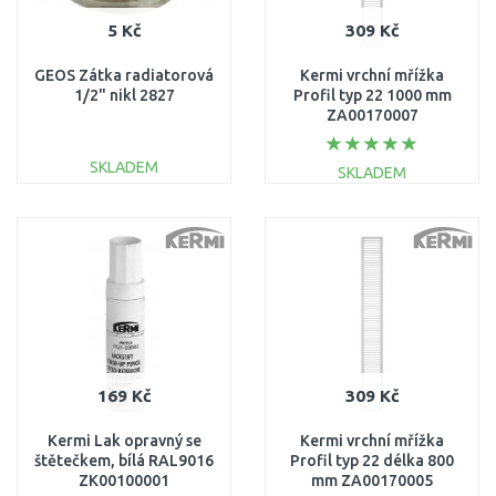
5 Kč
309 Kč
GEOS Zátka radiatorová
Kermi vrchní mřížka
1/2" nikl 2827
Profil typ 22 1000 mm
ZA00170007
SKLADEM
SKLADEM
DO KOŠÍKU
DO KOŠÍKU
Porovnat
Porovnat
169 Kč
309 Kč
Kermi Lak opravný se
Kermi vrchní mřížka
štětečkem, bílá RAL9016
Profil typ 22 délka 800
ZK00100001
mm ZA00170005