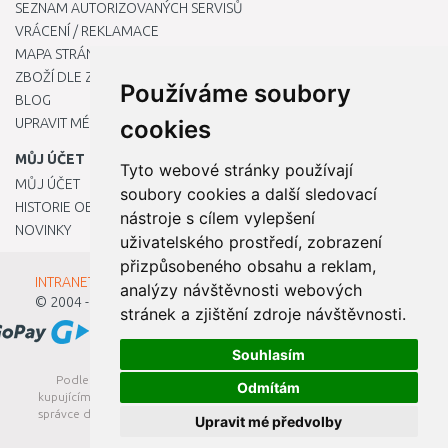
SEZNAM AUTORIZOVANÝCH SERVISŮ
VRÁCENÍ / REKLAMACE
MAPA STRÁNKY
ZBOŽÍ DLE ZNAČEK
Používáme soubory
BLOG
UPRAVIT MÉ PŘEDVOLBY COOKIES
cookies
MŮJ ÚČET
Tyto webové stránky používají
MŮJ ÚČET
soubory cookies a další sledovací
HISTORIE OBJEDNÁVEK
nástroje s cílem vylepšení
NOVINKY
uživatelského prostředí, zobrazení
přizpůsobeného obsahu a reklam,
INTRANET - Přihlášení pro zaměstnance
analýzy návštěvnosti webových
© 2004 - 2026
Kamody s.r.o.
stránek a zjištění zdroje návštěvnosti.
Souhlasím
Podle zákona o evidenci tržeb je prodávající povinen vystavit
Odmítám
kupujícímu účtenku. Zároveň je povinen zaevidovat přijatou tržbu u
správce daně online; v případě technického výpadku pak nejpozději
Upravit mé předvolby
do 48 hodin.