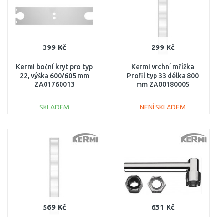
399 Kč
299 Kč
Kermi boční kryt pro typ
Kermi vrchní mřížka
22, výška 600/605 mm
Profil typ 33 délka 800
ZA01760013
mm ZA00180005
SKLADEM
NENÍ SKLADEM
DO KOŠÍKU
DO KOŠÍKU
Porovnat
Porovnat
569 Kč
631 Kč