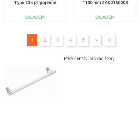
Typu 33 s připojením
1100 mm ZA00160008
vlevo, výška 600/605
mm, vpravo ZA01770012
SKLADEM
SKLADEM
DO KOŠÍKU
DO KOŠÍKU
1
2
3
4
5
>
>|
Porovnat
Porovnat
Příslušenství pro radiátory