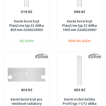
319 Kč
390 Kč
Kermi horní kryt
Kermi horní kryt
Plan/Line typ 22 délka
Plan/Line typ 22 délka
805 mm ZA00220005
1005 mm ZA00220007
SKLADEM
NENÍ SKLADEM
DO KOŠÍKU
DO KOŠÍKU
Porovnat
Porovnat
424 Kč
435 Kč
Kermi boční kryt pro
Kermi vrchní mřížka
ventIlové radiátory
Profil typ 11/12 délka