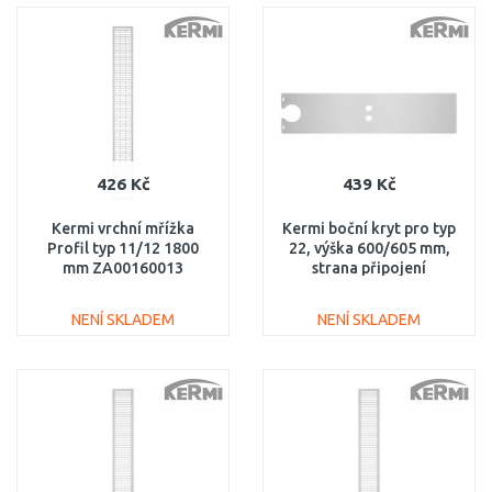
DO KOŠÍKU
DO KOŠÍKU
Porovnat
Porovnat
426 Kč
439 Kč
Kermi vrchní mřížka
Kermi boční kryt pro typ
Profil typ 11/12 1800
22, výška 600/605 mm,
mm ZA00160013
strana připojení
ZA01760005
NENÍ SKLADEM
NENÍ SKLADEM
DO KOŠÍKU
DO KOŠÍKU
Porovnat
Porovnat