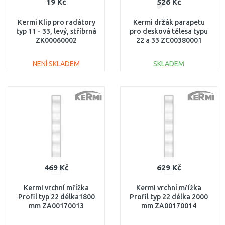
19 Kč
526 Kč
Kermi Klip pro radátory
Kermi držák parapetu
typ 11 - 33, levý, stříbrná
pro desková tělesa typu
ZK00060002
22 a 33 ZC00380001
NENÍ SKLADEM
SKLADEM
DO KOŠÍKU
DO KOŠÍKU
Porovnat
Porovnat
469 Kč
629 Kč
Kermi vrchní mřížka
Kermi vrchní mřížka
Profil typ 22 délka1800
Profil typ 22 délka 2000
mm ZA00170013
mm ZA00170014