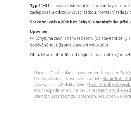
Typ 11–33
: s nastaveným ventilem, horním krytem, boč
zaslepovací a odvzdušňovací zátkou. Montážní sada při
Stavební výška 200: bez úchytů a montážního příslu
Upevnění
• 4 úchyty na zadní straně radiátoru (od stavební délky 
dodává sériově (kromě stavební výšky 200)
Obrázky se mohou lišit od originálního produktu/položk
Um nach Deutschland zu versenden, besuchen Sie
Ke
Pre odoslanie na Slovensko navštívte
Kermi Profil-V
Aby wysłać do Polski odwiedź
Kermi Profil-V Grzejn
Pour l’expédition en France, visitez
Kermi Profil-V R
Um nach Österreich zu versenden, besuchen Sie
Kerm