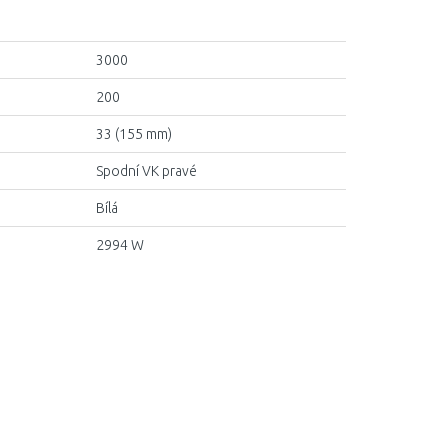
3000
200
33 (155 mm)
Spodní VK pravé
Bílá
2994 W