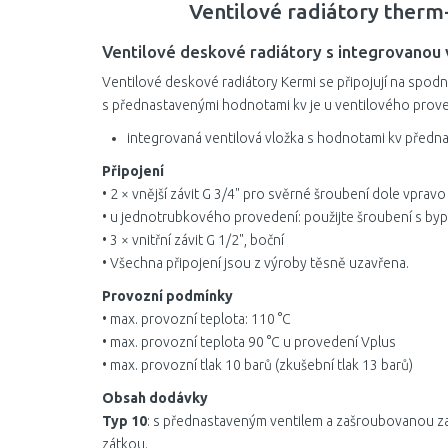
Ventilové radiátory therm
Ventilové deskové radiátory s integrovanou 
Ventilové deskové radiátory Kermi se připojují na spodn
s přednastavenými hodnotami kv je u ventilového proved
integrovaná ventilová vložka s hodnotami kv předn
Připojení
• 2 × vnější závit G 3/4" pro svěrné šroubení dole vpravo
• u jednotrubkového provedení: použijte šroubení s b
• 3 × vnitřní závit G 1/2", boční
• Všechna připojení jsou z výroby těsně uzavřena.
Provozní podmínky
• max. provozní teplota: 110 °C
• max. provozní teplota 90 °C u provedení Vplus
• max. provozní tlak 10 barů (zkušební tlak 13 barů)
Obsah dodávky
Typ 10
: s přednastaveným ventilem a zašroubovanou z
zátkou.