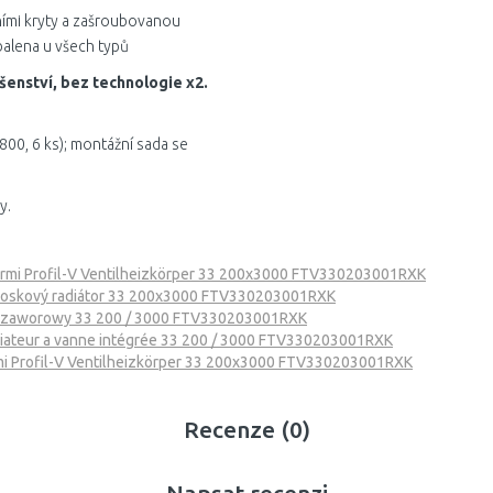
ními kryty a zašroubovanou
balena u všech typů
šenství, bez technologie x2.
1800, 6 ks); montážní sada se
y.
rmi Profil-V Ventilheizkörper 33 200x3000 FTV330203001RXK
 doskový radiátor 33 200x3000 FTV330203001RXK
ik zaworowy 33 200 / 3000 FTV330203001RXK
adiateur a vanne intégrée 33 200 / 3000 FTV330203001RXK
i Profil-V Ventilheizkörper 33 200x3000 FTV330203001RXK
Recenze (0)