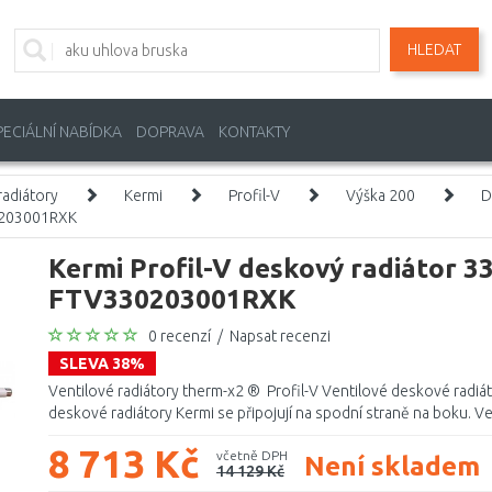
HLEDAT
PECIÁLNÍ NABÍDKA
DOPRAVA
KONTAKTY
adiátory
Kermi
Profil-V
Výška 200
D
30203001RXK
Kermi Profil-V deskový radiátor 33
FTV330203001RXK
0 recenzí
/
Napsat recenzi
SLEVA 38%
Ventilové radiátory therm-x2 ® Profil-V Ventilové deskové radiá
deskové radiátory Kermi se připojují na spodní straně na boku. Ven
8 713 Kč
včetně DPH
Není skladem
14 129 Kč