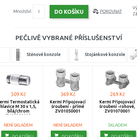
Vý
Množství:
POROVNAT
Zá
PEČLIVĚ VYBRANÉ PŘÍSLUŠENSTVÍ
Stěnové konzole
Stojánkové konzole
509 Kč
369 Kč
269 Kč
ermi Termostatická
Kermi Připojovací
Kermi Připojovací
hlavice M 30 x 1,5,
šroubení - přímé
šroubení -rohové,
bílá/chrom
ZV01050001
ZV01070001
ZV00380003
NENÍ SKLADEM
NENÍ SKLADEM
SKLADEM
DO KOŠÍKU
DO KOŠÍKU
DO KOŠÍKU