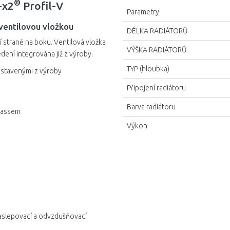
®
-x2
Profil-V
Parametry
ventilovou vložkou
DÉLKA RADIÁTORŮ
í straně na boku. Ventilová vložka
VÝŠKA RADIÁTORŮ
ení integrována již z výroby.
TYP (hloubka)
astavenými z výroby
Připojení radiátoru
Barva radiátoru
ypassem
Výkon
aslepovací a odvzdušňovací