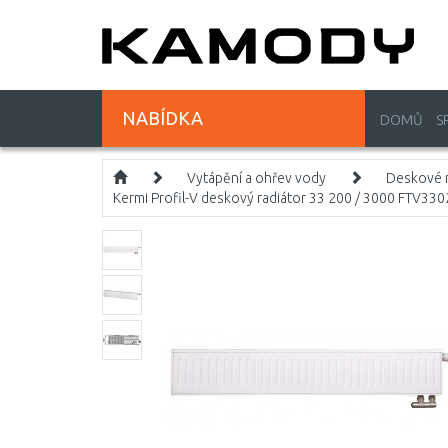
NABÍDKA
DOMŮ
S
Vytápění a ohřev vody
Deskové r
Kermi Profil-V deskový radiátor 33 200 / 3000 FTV3