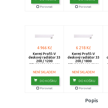
Porovnat
Porovnat
4 966 Kč
6 218 Kč
Kermi Profil-V
Kermi Profil-V
deskový radiátor 33
deskový radiátor 33
200 / 1200
200 / 1800
FTV330201201LXK
FTV330201801RXK
NENÍ SKLADEM
NENÍ SKLADEM
DO KOŠÍKU
DO KOŠÍKU
Porovnat
Porovnat
Popis