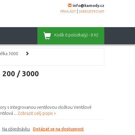
info@kamody.cz
|
PŘIHLÁSIT
ZAREGISTROVAT
Košík
0 položka(y) - 0 Kč
élka 3000
 200 / 3000
tory s integrovanou ventilovou vložkou Ventilové
tilová ...
Zobrazit celý popis »
Na objednávku
Dotázat se na dostupnost