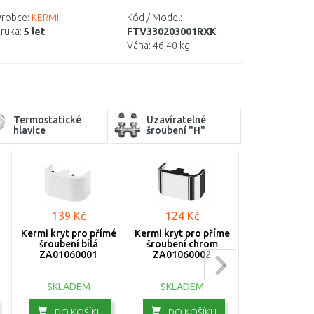
robce:
KERMI
Kód / Model:
ruka:
5 let
FTV330203001RXK
Váha:
46,40 kg
Termostatické
Uzavíratelné
hlavice
šroubení "H"
139 Kč
124 Kč
139 Kč
Kermi kryt pro přímé
Kermi kryt pro příme
Kermi kryt
šroubení bílá
šroubení chrom
dvoutrubkové 
ZA01060001
ZA01060002
šroubení, b
ZA010700
SKLADEM
SKLADEM
SKLADE
DO KOŠÍKU
DO KOŠÍKU
DO KOŠ