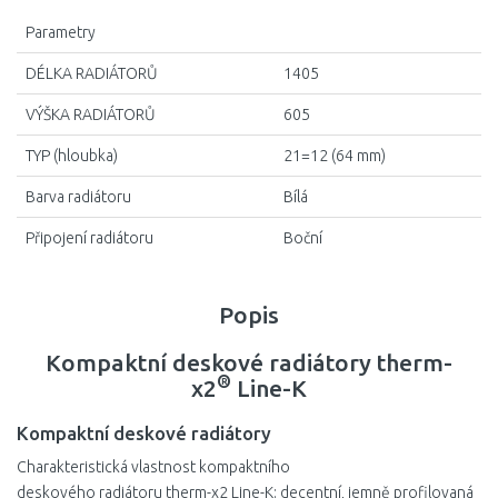
Parametry
DÉLKA RADIÁTORŮ
1405
VÝŠKA RADIÁTORŮ
605
TYP (hloubka)
21=12 (64 mm)
Barva radiátoru
Bílá
Připojení radiátoru
Boční
Popis
Kompaktní deskové radiátory therm-
®
x2
Line-K
Kompaktní deskové radiátory
Charakteristická vlastnost kompaktního
deskového radiátoru therm-x2 Line-K: decentní, jemně profilovaná