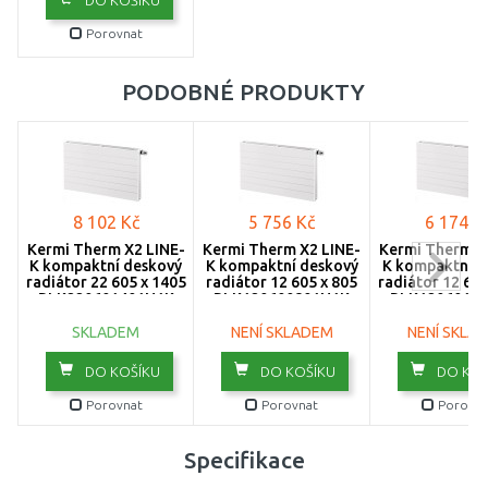
DO KOŠÍKU
1205
Porovnat
1305
PODOBNÉ PRODUKTY
1405
1605
1805
8 102 Kč
5 756 Kč
6 174 K
2005
Kermi Therm X2 LINE-
Kermi Therm X2 LINE-
Kermi Therm X
K kompaktní deskový
K kompaktní deskový
K kompaktní d
radiátor 22 605 x 1405
radiátor 12 605 x 805
radiátor 12 605
2305
PLK220601401N1K
PLK120600801N1K
PLK1206010
SKLADEM
2605
NENÍ SKLADEM
NENÍ SKLA
DO KOŠÍKU
DO KOŠÍKU
DO KOŠ
3005
Porovnat
Porovnat
Porovna
Specifikace