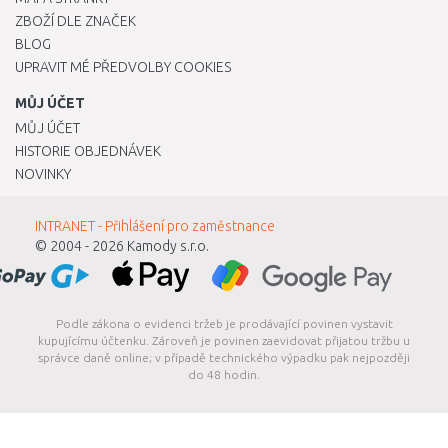
ZBOŽÍ DLE ZNAČEK
BLOG
UPRAVIT MÉ PŘEDVOLBY COOKIES
MŮJ ÚČET
MŮJ ÚČET
HISTORIE OBJEDNÁVEK
NOVINKY
INTRANET - Přihlášení pro zaměstnance
© 2004 - 2026
Kamody s.r.o.
Podle zákona o evidenci tržeb je prodávající povinen vystavit
kupujícímu účtenku. Zároveň je povinen zaevidovat přijatou tržbu u
správce daně online; v případě technického výpadku pak nejpozději
do 48 hodin.