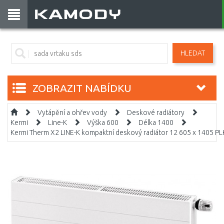
HLEDAT
ZOBRAZIT NABÍDKU
Vytápění a ohřev vody
Deskové radiátory
Kermi
Line-K
Výška 600
Délka 1400
Kermi Therm X2 LINE-K kompaktní deskový radiátor 12 605 x 1405