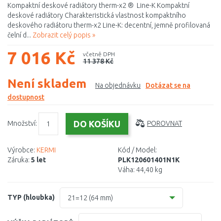
Kompaktní deskové radiátory therm-x2 ® Line-K Kompaktní
deskové radiátory Charakteristická vlastnost kompaktního
deskového radiátoru therm-x2 Line-K: decentní, jemně profilovaná
čelní d...
Zobrazit celý popis »
7 016 Kč
včetně DPH
11 378 Kč
Není skladem
Na objednávku
Dotázat se na
dostupnost
Množství:
POROVNAT
Výrobce:
KERMI
Kód / Model:
Záruka:
5 let
PLK120601401N1K
Váha:
44,40 kg
TYP (hloubka)
21=12 (64 mm)
10 (61 mm)