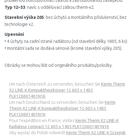
přibalenou odvzdušňovací zátkou a zašroubovanou záslepkou.
Typ 12–33
: navíc s oddělovací zátkou therm-x2.
Stavební výška 205
: bez úchytů a montážního příslušenství, bez
technologie x2.
Upevnění
• 4 úchyty na zadní straně radiátoru (od stavební délky 1805, 6 ks)
• montážní sada se dodává sériově (kromě stavební výšky 205).
Obrázky se mohou lišit od originálního produktu/položky.
Um nach Österreich zu versenden, besuchen Sie
Kermi Therm
X2 LINE-K Kompaktheizkörper 12 605 x 1405
PLK120601401N1K
Um nach Deutschland zu versenden, besuchen Sie
Kermi
Therm X2 LINE-K Kompaktheizkörper 12 605 x 1405
PLK120601401N1K
Pour l’expédition en France, visitez
Kermi Therm X2 LINE-K
Radiateur compact 12 605 x 1405 PLK120601401N1K
Aby wysłać do Polski odwiedź
Kermi Therm X2 LINE-K Grzejnik