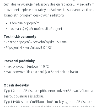
čelní deska vyčaruje nadčasový design radiátoru. I v základním
provedení najdete pro každý požadavek tu správnou velikost –
kompletní program deskových radiátorů.
s bočním připojením
rozmanitý výběr možností připojení
Technické paramety
• Rozteč připojení = Stavební výška - 59 mm
• Připojení: 4 × vnitřní závit G 1/2"
Provozní podmínky
• max. provozní teplota: 110 °C,
• max. provozní tlak 10 barů (zkušební tlak 13 barů)
Obsah dodávky
Typ 10
: montážní sada s přibalenou odvzdušňovací zátkou a
zašroubovanou záslepkou.
Typ 11–33
: s horní mřížkou a bočními kry ty, montážní sada s