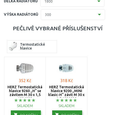
DÉLKA RADIÁTORŮ
1800
11 (61 mm)
400
VÝŠKA RADIÁTORŮ
300
20 (102mm)
500
300
PEČLIVĚ VYBRANÉ PŘÍSLUŠENSTVÍ
21=12 (64 mm)
600
400
22 (100 mm)
700
Termostatické
500
hlavice
30 (157 mm)
800
600
33 (155 mm)
900
900
33 (157 mm)
1000
352 Kč
318 Kč
1100
HERZ Termostatická
HERZ Termostatická
hlavice 9260 „H“ se
hlavice 9200 „MINI
závitem M 30 x 1,5
klasic-H“ závit M 30 x
1200
1926098
1,5 1920038
SKLADEM
SKLADEM
1300