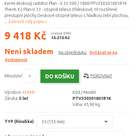
Kermi deskový radiátor Plan - V 33 300 / 1800 PTV330301801R1K
Therm X2 Plan-V 33 - otopné těleso třídeskové, tři rozšířené
přestupní plochy Deskové otopné těleso s hladkou čelní plochou,
...
Zobrazit celý popis »
9 418 Kč
včetně DPH
15 273 Kč
Není skladem
Na objednávku
Dotázat se na
dostupnost
Množství:
POROVNAT
Výrobce:
KERMI
Kód / Model:
Záruka:
5 let
PTV330301801R1K
Váha:
45,90 kg
TYP (hloubka)
33 (155 mm)
10 (61 mm)