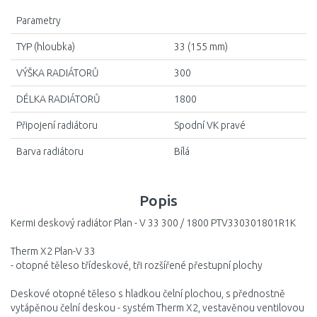
Parametry
TYP (hloubka)
33 (155 mm)
VÝŠKA RADIÁTORŮ
300
DÉLKA RADIÁTORŮ
1800
Připojení radiátoru
Spodní VK pravé
Barva radiátoru
Bílá
Popis
Kermi deskový radiátor Plan - V 33 300 / 1800 PTV330301801R1K
Therm X2 Plan-V 33
- otopné těleso třídeskové, tři rozšířené přestupní plochy
Deskové otopné těleso s hladkou čelní plochou, s přednostně
vytápěnou čelní deskou - systém Therm X2, vestavěnou ventilovou