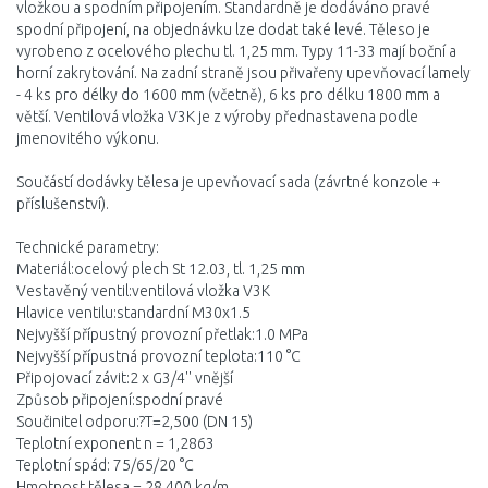
vložkou a spodním připojením. Standardně je dodáváno pravé
spodní připojení, na objednávku lze dodat také levé. Těleso je
vyrobeno z ocelového plechu tl. 1,25 mm. Typy 11-33 mají boční a
horní zakrytování. Na zadní straně jsou přivařeny upevňovací lamely
- 4 ks pro délky do 1600 mm (včetně), 6 ks pro délku 1800 mm a
větší. Ventilová vložka V3K je z výroby přednastavena podle
jmenovitého výkonu.
Součástí dodávky tělesa je upevňovací sada (závrtné konzole +
příslušenství).
Technické parametry:
Materiál:ocelový plech St 12.03, tl. 1,25 mm
Vestavěný ventil:ventilová vložka V3K
Hlavice ventilu:standardní M30x1.5
Nejvyšší přípustný provozní přetlak:1.0 MPa
Nejvyšší přípustná provozní teplota:110 °C
Připojovací závit:2 x G3/4'' vnější
Způsob připojení:spodní pravé
Součinitel odporu:?T=2,500 (DN 15)
Teplotní exponent n = 1,2863
Teplotní spád: 75/65/20 °C
Hmotnost tělesa = 28,400 kg/m