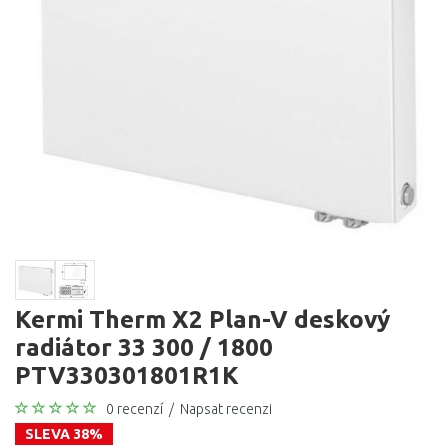
Kermi Therm X2 Plan-V deskový
radiátor 33 300 / 1800
PTV330301801R1K
0 recenzí
/
Napsat recenzi
SLEVA 38%