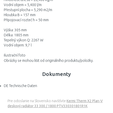
Vodní objem = 5,400 l/m
Přestupní plocha = 5,290 m2/m
Hloubka B = 157 mm
Připojovací rozteč h = 50 mm
Výška: 305 mm
Délka: 1805 mm
Tepelný výkon Q: 2267 W
Vodní objem: 9,7 l
ilustrační foto
Obrázky se mohou lišit od originálního produktu/položky.
Dokumenty
DE Technische Daten
Pre odoslanie na Slovensko navštívte
Kermi Therm X2 Plan-V
deskový radiátor 33 300 / 1800 PTV330301801R1K