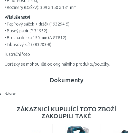
• Hmotnost: 2,4 kg
• Rozměry (DxŠxV): 309 x 150 x 181 mm
Příslušenství
• Papírový sáček + držák (193294-5)
• Busný papír (P-31952)
• Brusná deska 150 mm (A-87812)
• Inbusový klíč (783203-8)
ilustrační foto
Obrázky se mohou lišit od originálního produktu/položky.
Dokumenty
Návod
ZÁKAZNICÍ KUPUJÍCÍ TOTO ZBOŽÍ
ZAKOUPILI TAKÉ