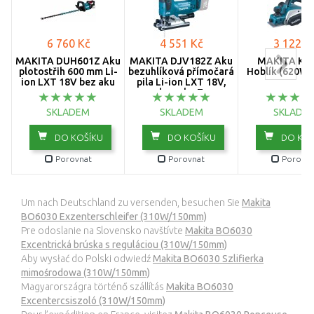
6 760 Kč
4 551 Kč
3 122 K
MAKITA DUH601Z Aku
MAKITA DJV182Z Aku
MAKITA KP
plotostřih 600 mm Li-
bezuhlíková přímočará
Hoblík (620W
ion LXT 18V bez aku
pila Li-ion LXT 18V,
bez aku Z
SKLADEM
SKLADEM
SKLADE
DO KOŠÍKU
DO KOŠÍKU
DO KOŠ
Porovnat
Porovnat
Porovna
Um nach Deutschland zu versenden, besuchen Sie
Makita
BO6030 Exzenterschleifer (310W/150mm)
Pre odoslanie na Slovensko navštívte
Makita BO6030
Excentrická brúska s reguláciou (310W/150mm)
Aby wysłać do Polski odwiedź
Makita BO6030 Szlifierka
mimośrodowa (310W/150mm)
Magyarországra történő szállítás
Makita BO6030
Excentercsiszoló (310W/150mm)