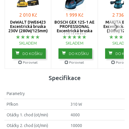
2 010 Kč
1 999 Kč
2 736 K
DeWALT DWE6423
BOSCH GEX 125-1 AE
MAKITA BO
Excentrická bruska
PROFESSIONAL
Excentrická 
230V (280W/125mm)
Excentrická bruska
(300W/125
0601387500
SKLADEM
SKLADEM
SKLADE
DO KOŠÍKU
DO KOŠÍKU
DO KOŠ
Porovnat
Porovnat
Porovna
Specifikace
Parametry
Příkon
310 W
Otáčky 1. chod (ot/min)
4000
Otáčky 2. chod (ot/min)
10000