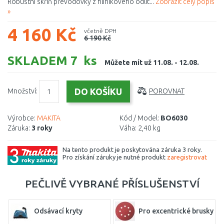
Robustní skříň převodovky z hliníkového odlit...
Zobrazit celý popis
»
4 160 Kč
včetně DPH
6 190 Kč
SKLADEM 7 ks
Můžete mít už 11.08. - 12.08.
Množství:
POROVNAT
Výrobce:
MAKITA
Kód / Model:
BO6030
Záruka:
3 roky
Váha:
2,40 kg
Na tento produkt je poskytována záruka 3 roky.
Pro získání záruky je nutné produkt
zaregistrovat
PEČLIVĚ VYBRANÉ PŘÍSLUŠENSTVÍ
Odsávací kryty
Pro excentrické brusky