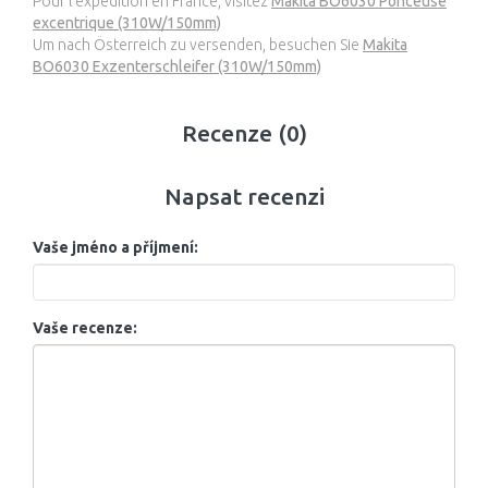
Pour l’expédition en France, visitez
Makita BO6030 Ponceuse
excentrique (310W/150mm)
Um nach Österreich zu versenden, besuchen Sie
Makita
BO6030 Exzenterschleifer (310W/150mm)
Recenze (0)
Napsat recenzi
Vaše jméno a příjmení:
Vaše recenze: