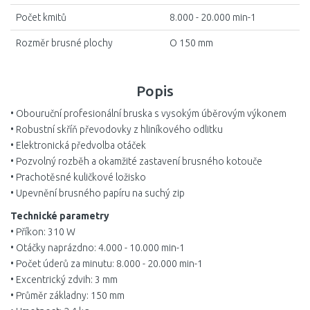
Počet kmitů
8.000 - 20.000 min-1
Rozměr brusné plochy
O 150 mm
Popis
• Obouruční profesionální bruska s vysokým úběrovým výkonem
• Robustní skříň převodovky z hliníkového odlitku
• Elektronická předvolba otáček
• Pozvolný rozběh a okamžité zastavení brusného kotouče
• Prachotěsné kuličkové ložisko
• Upevnění brusného papíru na suchý zip
Technické parametry
• Příkon: 310 W
• Otáčky naprázdno: 4.000 - 10.000 min-1
• Počet úderů za minutu: 8.000 - 20.000 min-1
• Excentrický zdvih: 3 mm
• Průměr základny: 150 mm