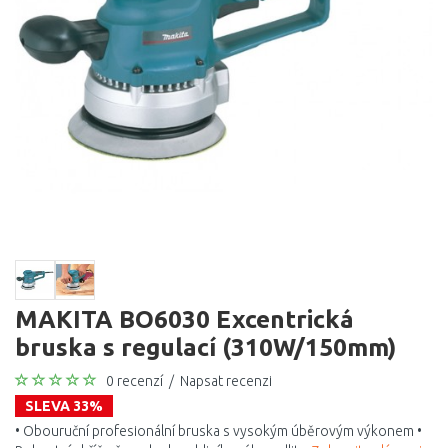
MAKITA BO6030 Excentrická
bruska s regulací (310W/150mm)
0 recenzí
/
Napsat recenzi
SLEVA 33%
• Obouruční profesionální bruska s vysokým úběrovým výkonem •