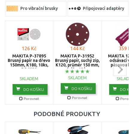
Pro vibrační brusky
Připojovací adaptéry
Vaky a sáčky na prach
126 Kč
144 Kč
359 Kč
MAKITA P-37895
MAKITA P-31952
MAKITA 122
Brusný papír na dřevo
Brusný papír, suchý zip,
odsávací vak
150mm, K180, 10ks,
K120, průměr 150 mm,
pásovou br
BO6030
9 děr, 10 ks
SKLADEM
SKLADEM
SKLADE
DO KOŠÍKU
DO KOŠÍKU
DO KOŠ
Porovnat
Porovnat
Porovna
PODOBNÉ PRODUKTY