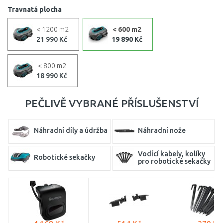
Travnatá plocha
< 1200 m2
< 600 m2
21 990 Kč
19 890 Kč
< 800 m2
18 990 Kč
PEČLIVĚ VYBRANÉ PŘÍSLUŠENSTVÍ
Náhradní díly a údržba
Náhradní nože
Vodící kabely, kolíky
Robotické sekačky
pro robotické sekačky