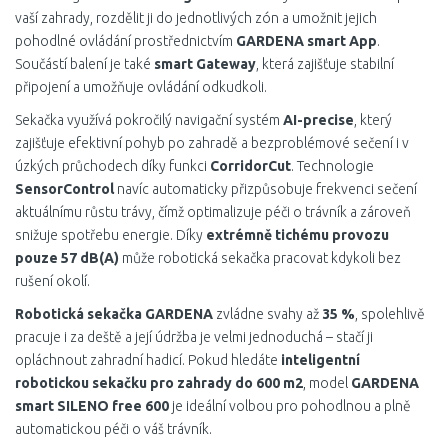
vaší zahrady, rozdělit ji do jednotlivých zón a umožnit jejich
pohodlné ovládání prostřednictvím
GARDENA smart App
.
Součástí balení je také
smart Gateway
, která zajišťuje stabilní
připojení a umožňuje ovládání odkudkoli.
Sekačka využívá pokročilý navigační systém
AI-precise
, který
zajišťuje efektivní pohyb po zahradě a bezproblémové sečení i v
úzkých průchodech díky funkci
CorridorCut
. Technologie
SensorControl
navíc automaticky přizpůsobuje frekvenci sečení
aktuálnímu růstu trávy, čímž optimalizuje péči o trávník a zároveň
snižuje spotřebu energie. Díky
extrémně tichému provozu
pouze 57 dB(A)
může robotická sekačka pracovat kdykoli bez
rušení okolí.
Robotická sekačka GARDENA
zvládne svahy až
35 %
, spolehlivě
pracuje i za deště a její údržba je velmi jednoduchá – stačí ji
opláchnout zahradní hadicí. Pokud hledáte
inteligentní
robotickou sekačku pro zahrady do 600 m2
, model
GARDENA
smart SILENO free 600
je ideální volbou pro pohodlnou a plně
automatickou péči o váš trávník.