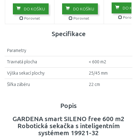
DO KOŠ
DO KOŠÍKU
DO KOŠÍKU
Porovna
Porovnat
Porovnat
Specifikace
Parametry
Travnatá plocha
< 600 m2
Výška sekací plochy
25/45 mm
Šířka záběru
22 cm
Popis
GARDENA smart SILENO free 600 m2
Robotická sekačka s inteligentním
systémem 19921-32