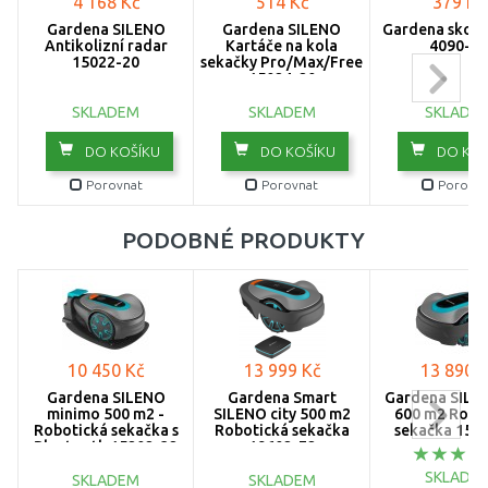
4 168 Kč
514 Kč
379 Kč
Gardena SILENO
Gardena SILENO
Gardena skoby
Antikolizní radar
Kartáče na kola
4090-20
15022-20
sekačky Pro/Max/Free
15024-20
SKLADEM
SKLADEM
SKLADE
DO KOŠÍKU
DO KOŠÍKU
DO KOŠ
Porovnat
Porovnat
Porovna
PODOBNÉ PRODUKTY
10 450 Kč
13 999 Kč
13 890 K
Gardena SILENO
Gardena Smart
Gardena SILEN
minimo 500 m2 -
SILENO city 500 m2
600 m2 Robo
Robotická sekačka s
Robotická sekačka
sekačka 150
Bluetooth 15202-32
19602-72
SKLADE
SKLADEM
SKLADEM