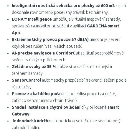
Inteligentní robotická sekačka pro plochy až 600 m2
zajistí
dokonale rovnoměrně posekaný trávník bez námahy.
LONA™ Intelligence
umožňuje virtuální mapování zahrady,
správu zón a monitoring sečení v aplikaci
GARDENA smart
App
.
Extrémně tichý provoz pouze 57 dB(A)
umožňuje sečení
kdykoli bez rušení vás i vašich sousedů.
AI-precise navigace a CorridorCut
zajišťují bezproblémové
sečení i v úzkých průchodech.
Zvládne svahy až 35 %
, takže si poradí i s náročnějším
terénem zahrady.
SensorControl
automaticky přizpůsobí frekvenci sečení podle
růstu trávy.
Provoz za každého počasí
– spolehlivá práce i za deště,
zatímco senzor mrazu chrání trávník.
Snadná instalace a chytré ovládání
díky přiložené
smart
Gateway
.
Jednoduchá údržba
– robotickou sekačku lze snadno omýt
zahradní hadicí.