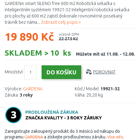
GARDENA smart SILENO free 600 m2 Robotická sekačka s
inteligentním systémem 19921-32 Inteligentní robotická sekačka
pro plochy až 600 m2 zajistí dokonale rovnoměrně posekaný
trávník bez náma...
Zobrazit celý popis »
19 890 Kč
včetně DPH
22 273 Kč
SKLADEM > 10 ks
Můžete mít už 11.08. - 12.08.
Množství:
POROVNAT
Výrobce:
GARDENA
Kód / Model:
19921-32
Záruka:
3 roky
Váha:
20,20 kg
PRODLOUŽENÁ ZÁRUKA
ZNAČKA KVALITY - 3 ROKY ZÁRUKY
Zaregistrujte zakoupený produkt do 3 měsíců od nákupu do
programu
a získejte prodlouženou záruku.
.
GARDENA
Více info