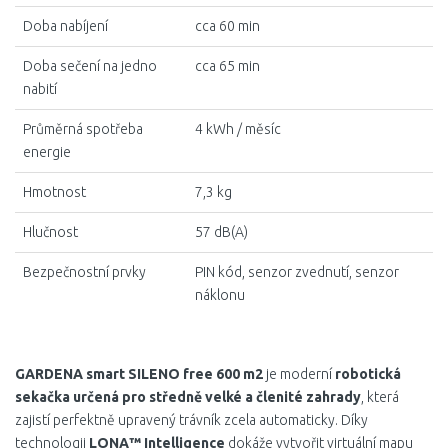
Doba nabíjení
cca 60 min
Doba sečení na jedno
cca 65 min
nabití
Průměrná spotřeba
4 kWh / měsíc
energie
Hmotnost
7,3 kg
Hlučnost
57 dB(A)
Bezpečnostní prvky
PIN kód, senzor zvednutí, senzor
náklonu
GARDENA smart SILENO free 600 m2
je moderní
robotická
sekačka určená pro středně velké a členité zahrady
, která
zajistí perfektně upravený trávník zcela automaticky. Díky
technologii
LONA™ Intelligence
dokáže vytvořit virtuální mapu