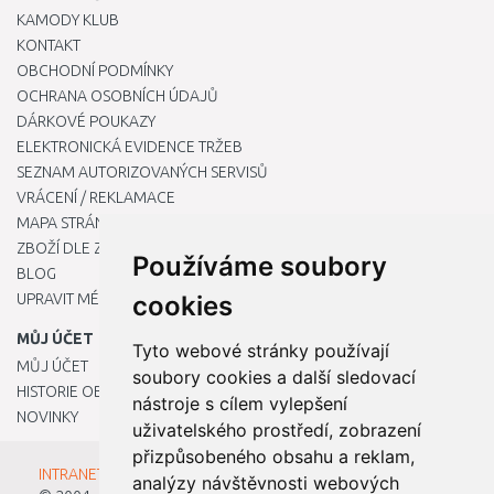
KAMODY KLUB
KONTAKT
OBCHODNÍ PODMÍNKY
OCHRANA OSOBNÍCH ÚDAJŮ
DÁRKOVÉ POUKAZY
ELEKTRONICKÁ EVIDENCE TRŽEB
SEZNAM AUTORIZOVANÝCH SERVISŮ
VRÁCENÍ / REKLAMACE
MAPA STRÁNKY
ZBOŽÍ DLE ZNAČEK
Používáme soubory
BLOG
cookies
UPRAVIT MÉ PŘEDVOLBY COOKIES
MŮJ ÚČET
Tyto webové stránky používají
MŮJ ÚČET
soubory cookies a další sledovací
HISTORIE OBJEDNÁVEK
nástroje s cílem vylepšení
NOVINKY
uživatelského prostředí, zobrazení
přizpůsobeného obsahu a reklam,
INTRANET - Přihlášení pro zaměstnance
analýzy návštěvnosti webových