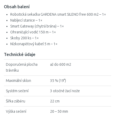
Obsah balení
Robotická sekačka GARDENA smart SILENO free 600 m2 – 1×
Nabíjecí stanice – 1×
Smart Gateway (chytrá brána) – 1×
Ohraničující vodič 150 m – 1×
Skoby 200 ks – 1×
Nízkonapěťový kabel 5 m – 1×
Technické údaje
Doporučená plocha
až do 600 m2
trávníku
Maximální sklon
35 % (19°)
Systém sečení
3 otočné žací nože
Šířka záběru
22 cm
Výška sečení
20 – 50 mm