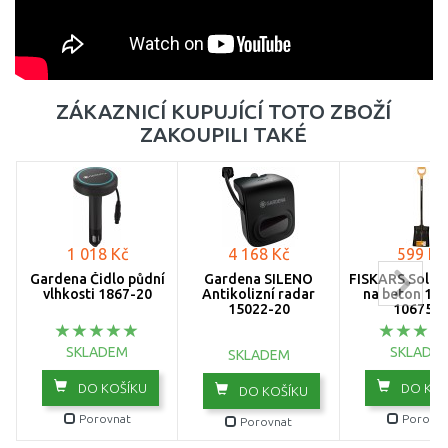
ZÁKAZNICÍ KUPUJÍCÍ TOTO ZBOŽÍ
ZAKOUPILI TAKÉ
1 018 Kč
4 168 Kč
599 Kč
Gardena Čidlo půdní
Gardena SILENO
FISKARS Solid
vlhkosti 1867-20
Antikolizní radar
na beton 12
15022-20
106751
SKLADEM
SKLADE
SKLADEM
DO KOŠÍKU
DO KOŠ
DO KOŠÍKU
Porovnat
Porovna
Porovnat