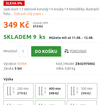
SLEVA 6%
Sadu tvoří: • 2 stěnové konzoly • 4 šrouby • 4 hmoždínky. Ilustrační
foto....
Zobrazit celý popis »
349 Kč
včetně DPH
373 Kč
SKLADEM 9 ks
Můžete mít už 11.08. - 12.08.
Množství:
POROVNAT
Výrobce:
KERMI
Kód / Model:
ZB02970002
Záruka:
5 let
Váha:
0,80 kg
Výška
200 mm
400 mm
500 mm
279 Kč
349 Kč
294 Kč