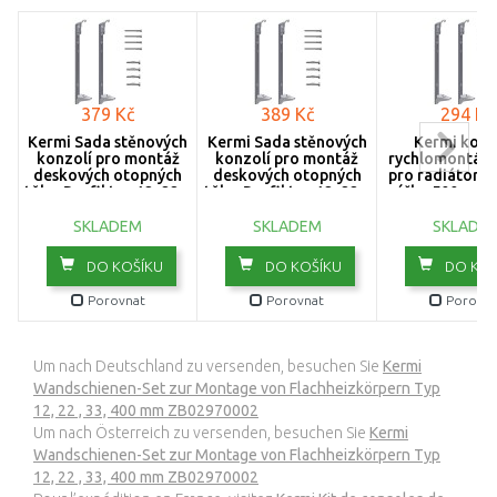
379 Kč
389 Kč
294 Kč
Kermi Sada stěnových
Kermi Sada stěnových
Kermi konz
konzolí pro montáž
konzolí pro montáž
rychlomontážn
deskových otopných
deskových otopných
pro radiátory
těles Profil typ 12, 22 a
těles Profil typ 12, 22 a
výška 500 mm 
33, výška 600 mm
33, výška 750 mm
22 a 33 ZB02
ZB02970005
ZB02970006
SKLADEM
SKLADEM
SKLADE
DO KOŠÍKU
DO KOŠÍKU
DO KOŠ
Porovnat
Porovnat
Porovna
Um nach Deutschland zu versenden, besuchen Sie
Kermi
Wandschienen-Set zur Montage von Flachheizkörpern Typ
12, 22 , 33, 400 mm ZB02970002
Um nach Österreich zu versenden, besuchen Sie
Kermi
Wandschienen-Set zur Montage von Flachheizkörpern Typ
12, 22 , 33, 400 mm ZB02970002