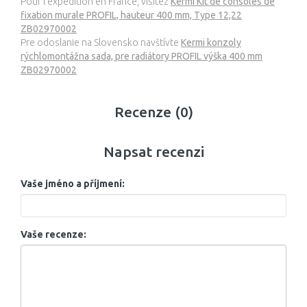
Pour l’expédition en France, visitez
Kermi Kit de consoles de
fixation murale PROFIL, hauteur 400 mm, Type 12,22
ZB02970002
Pre odoslanie na Slovensko navštívte
Kermi konzoly
rýchlomontážna sada, pre radiátory PROFIL výška 400 mm
ZB02970002
Recenze (0)
Napsat recenzi
Vaše jméno a příjmení:
Vaše recenze: