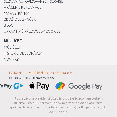
SEZNAM AUTORIZOVANÝCH SERVISŮ
VRÁCENÍ / REKLAMACE
MAPA STRÁNKY
ZBOŽÍ DLE ZNAČEK
BLOG
UPRAVIT MÉ PŘEDVOLBY COOKIES
MŮJ ÚČET
MŮJ ÚČET
HISTORIE OBJEDNÁVEK
NOVINKY
INTRANET - Přihlášení pro zaměstnance
© 2004 - 2026
Kamody s.r.o.
Podle zákona o evidenci tržeb je prodávající povinen vystavit
kupujícímu účtenku. Zároveň je povinen zaevidovat přijatou tržbu u
správce daně online; v případě technického výpadku pak nejpozději
do 48 hodin.