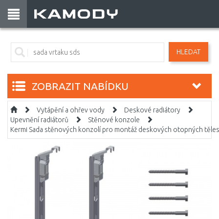
HLEDAT
ZOBRAZIT NABÍDKU
Vytápění a ohřev vody
Deskové radiátory
Upevnění radiátorů
Stěnové konzole
Kermi Sada stěnových konzolí pro montáž deskových otopných těles 