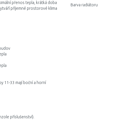
imální přenos tepla, krátká doba
Barva radiátoru
vytváří příjemné prostorové klima
 budov
epla
epla
py 11-33 mají boční a horní
zole příslušenství).