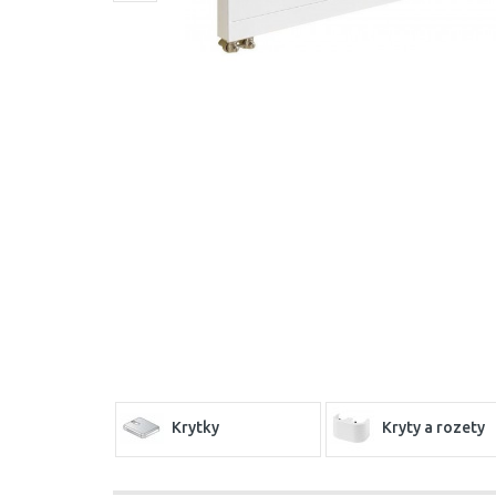
Krytky
Kryty a rozety
Termostatické
Uzavíratelné