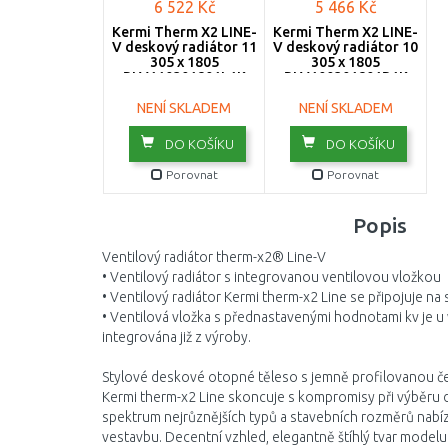
6 522 Kč
5 466 Kč
Kermi Therm X2 LINE-
Kermi Therm X2 LINE-
V deskový radiátor 11
V deskový radiátor 10
305 x 1805
305 x 1805
PLV110301801L1K
PLV100301801R1K
NENÍ SKLADEM
NENÍ SKLADEM
DO KOŠÍKU
DO KOŠÍKU
Porovnat
Porovnat
Popis
Ventilový radiátor therm-x2® Line-V
• Ventilový radiátor s integrovanou ventilovou vložkou
• Ventilový radiátor Kermi therm-x2 Line se připojuje na
• Ventilová vložka s přednastavenými hodnotami kv je 
integrována již z výroby.
Stylové deskové otopné těleso s jemně profilovanou č
Kermi therm-x2 Line skoncuje s kompromisy při výběru 
spektrum nejrůznějších typů a stavebních rozměrů nabíz
vestavbu. Decentní vzhled, elegantně štíhlý tvar modelu