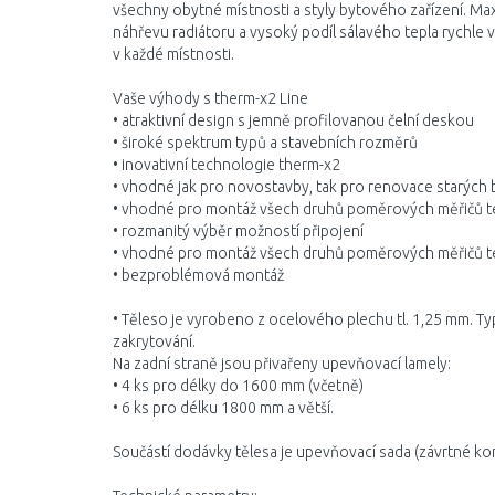
všechny obytné místnosti a styly bytového zařízení. Max
náhřevu radiátoru a vysoký podíl sálavého tepla rychle 
v každé místnosti.
Vaše výhody s therm-x2 Line
• atraktivní design s jemně profilovanou čelní deskou
• široké spektrum typů a stavebních rozměrů
• inovativní technologie therm-x2
• vhodné jak pro novostavby, tak pro renovace starých
• vhodné pro montáž všech druhů poměrových měřičů t
• rozmanitý výběr možností připojení
• vhodné pro montáž všech druhů poměrových měřičů t
• bezproblémová montáž
• Těleso je vyrobeno z ocelového plechu tl. 1,25 mm. Ty
zakrytování.
Na zadní straně jsou přivařeny upevňovací lamely:
• 4 ks pro délky do 1600 mm (včetně)
• 6 ks pro délku 1800 mm a větší.
Součástí dodávky tělesa je upevňovací sada (závrtné kon