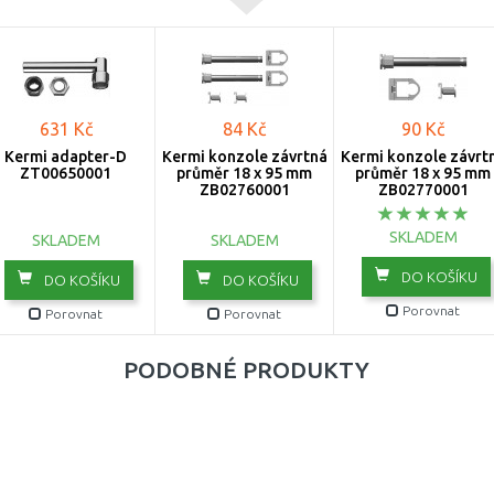
805
905
631 Kč
1005
84 Kč
90 Kč
Kermi adapter-D
Kermi konzole závrtná
Kermi konzole závrt
ZT00650001
průměr 18 x 95 mm
1100
průměr 18 x 95 mm
ZB02760001
ZB02770001
1105
SKLADEM
SKLADEM
SKLADEM
1200
DO KOŠÍKU
DO KOŠÍKU
DO KOŠÍKU
1205
Porovnat
Porovnat
Porovnat
1305
PODOBNÉ PRODUKTY
1405
1605
1805