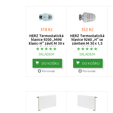
hlavice
šroubení "H"
318 Kč
352 Kč
HERZ Termostatická
HERZ Termostatická
hlavice 9200 „MINI
hlavice 9260 „H“ se
klasic-H“ závit M 30 x
závitem M 30 x 1,5
1,5 1920038
1926098
SKLADEM
SKLADEM
DO KOŠÍKU
DO KOŠÍKU
Porovnat
Porovnat