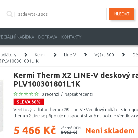
HLEDAT
PECIÁLNÍ NABÍDKA
DOPRAVA
KONTAKTY
adiátory
Kermi
Line-V
Výška 300
Dé
805 PLV100301801L1K
Kermi Therm X2 LINE-V deskový ra
PLV100301801L1K
0 recenzí
/
Napsat recenzi
SLEVA 38%
Ventilový radiátor therm-x2® Line-V • Ventilový radiátor s integr
therm-x2 Line se připojuje na spodní straně na boku. • Ventilová vl
5 466 Kč
včetně DPH
Není skladem
8 863 Kč