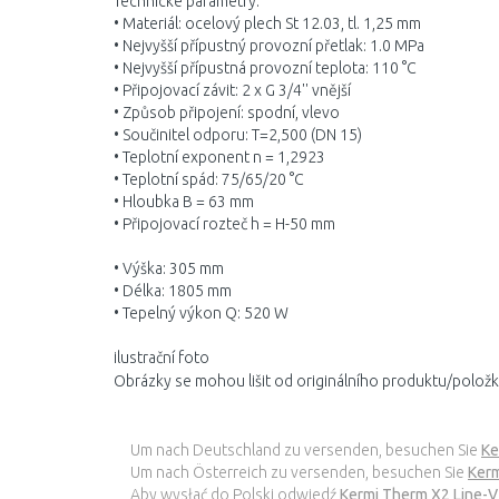
Technické parametry:
• Materiál: ocelový plech St 12.03, tl. 1,25 mm
• Nejvyšší přípustný provozní přetlak: 1.0 MPa
• Nejvyšší přípustná provozní teplota: 110 °C
• Připojovací závit: 2 x G 3/4'' vnější
• Způsob připojení: spodní, vlevo
• Součinitel odporu: T=2,500 (DN 15)
• Teplotní exponent n = 1,2923
• Teplotní spád: 75/65/20 °C
• Hloubka B = 63 mm
• Připojovací rozteč h = H-50 mm
• Výška: 305 mm
• Délka: 1805 mm
• Tepelný výkon Q: 520 W
ilustrační foto
Obrázky se mohou lišit od originálního produktu/položk
Um nach Deutschland zu versenden, besuchen Sie
Ke
Um nach Österreich zu versenden, besuchen Sie
Kerm
Aby wysłać do Polski odwiedź
Kermi Therm X2 Line-V