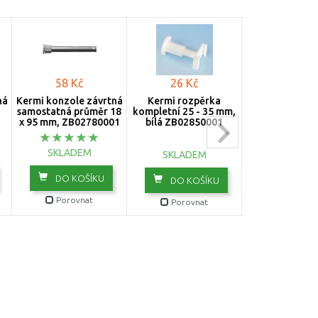
58 Kč
26 Kč
26 Kč
ná
Kermi konzole závrtná
Kermi rozpěrka
Kermi rozp
samostatná průměr 18
kompletní 25 - 35 mm,
kompletní 34 -
x 95 mm, ZB02780001
bílá ZB02850001
bílá ZB0047
SKLADEM
SKLADEM
NENÍ SKLA
DO KOŠÍKU
DO KOŠÍKU
DO KOŠ
Porovnat
Porovnat
Porovn