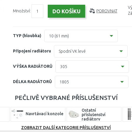
Vý
Množství:
POROVNAT
Zá
TYP (hloubka)
10 (61 mm)
10 (61 mm)
Připojení radiátoru
Spodní VK levé
10 (63 mm)
Spodní VK levé
VÝŠKA RADIÁTORŮ
305
11 (61 mm)
Spodní VK pravé
305
DÉLKA RADIÁTORŮ
1805
11( 63 mm)
405
405
21/22 (64-66 mm)
PEČLIVĚ VYBRANÉ PŘÍSLUŠENSTVÍ
505
505
21=12 (64 mm)
Ostatní
Navrtávací konzole
605
příslušenství
605
radiátory
905
ZOBRAZIT DALŠÍ KATEGORIE PŘÍSLUŠENSTVÍ
705