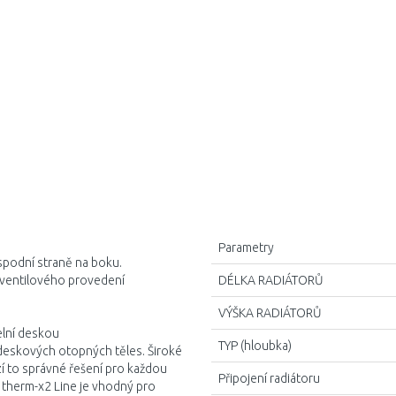
2005
2305
2605
3005
Parametry
 spodní straně na boku.
u ventilového provedení
DÉLKA RADIÁTORŮ
VÝŠKA RADIÁTORŮ
elní deskou
TYP (hloubka)
deskových otopných těles. Široké
í to správné řešení pro každou
Připojení radiátoru
 therm-x2 Line je vhodný pro