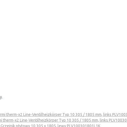
y.
rmi therm-x2 Line-Ventilheizkörper Typ 10 305 / 1805 mm, links PLV10
i therm-x2 Line-Ventilheizkörper Typ 10 305 / 1805 mm, links PLV100
 Grzejnik płytowy 10 305 x 1805, lewy PLV100301801L1K