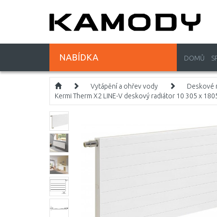
NABÍDKA
DOMŮ
S
Vytápění a ohřev vody
Deskové r
Kermi Therm X2 LINE-V deskový radiátor 10 305 x 1