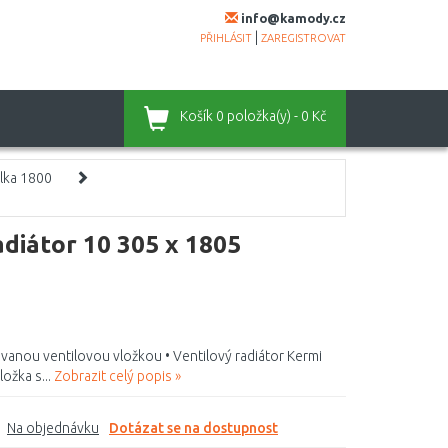
info@kamody.cz
|
PŘIHLÁSIT
ZAREGISTROVAT
Košík
0 položka(y) - 0 Kč
lka 1800
diátor 10 305 x 1805
ovanou ventilovou vložkou • Ventilový radiátor Kermi
ožka s...
Zobrazit celý popis »
Na objednávku
Dotázat se na dostupnost