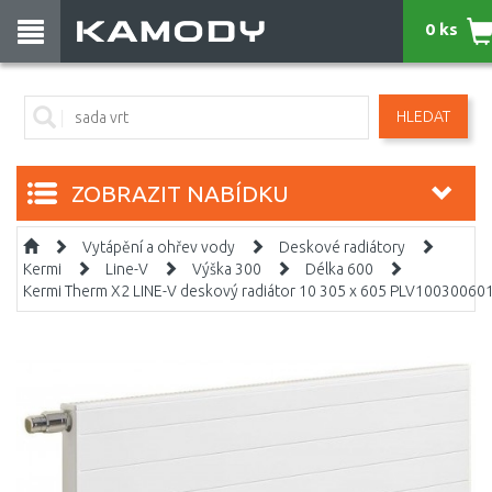
0 ks
HLEDAT
ZOBRAZIT NABÍDKU
Vytápění a ohřev vody
Deskové radiátory
Kermi
Line-V
Výška 300
Délka 600
Kermi Therm X2 LINE-V deskový radiátor 10 305 x 605 PLV10030060