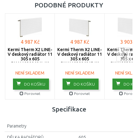
PODOBNÉ PRODUKTY
4 987 Kč
4 987 Kč
3 903 K
Kermi Therm X2 LINE-
Kermi Therm X2 LINE-
Kermi Therm X
V deskový radiátor 11
V deskový radiátor 11
V deskový radi
305 x 605
305 x 605
305 x 60
PLV110300601L1K
PLV110300601R1K
PLV1003006
NENÍ SKLADEM
NENÍ SKLADEM
NENÍ SKLA
DO KOŠÍKU
DO KOŠÍKU
DO KOŠ
Porovnat
Porovnat
Porovna
Specifikace
Parametry
DÉLKA RADIÁTORŮ
605