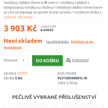
Ventilový radiátor therm-x2® Line-V • Ventilový radiátor s
integrovanou ventilovou vložkou • Ventilový radiátor Kermi therm-
x2 Line se připojuje na spodní straně na boku. • Ventilová vložka s...
Zobrazit celý popis »
3 903 Kč
včetně DPH
6 328 Kč
Není skladem
Na objednávku
Dotázat se na
dostupnost
Množství:
POROVNAT
Výrobce:
KERMI
Kód / Model:
Záruka:
5 let
PLV100300601L1K
Váha:
6,50 kg
PEČLIVĚ VYBRANÉ PŘÍSLUŠENSTVÍ