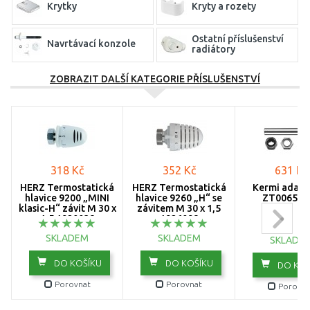
Krytky
Kryty a rozety
Ostatní příslušenství
Navrtávací konzole
radiátory
ZOBRAZIT DALŠÍ KATEGORIE PŘÍSLUŠENSTVÍ
Stěnové konzole
Stojánkové konzole
Uzavíratelné šroubení
Termostatické hlavice
"H"
318 Kč
352 Kč
631 Kč
HERZ Termostatická
HERZ Termostatická
Kermi adapt
hlavice 9200 „MINI
hlavice 9260 „H“ se
ZT006500
klasic-H“ závit M 30 x
závitem M 30 x 1,5
1,5 1920038
1926098
SKLADEM
SKLADEM
SKLADE
DO KOŠÍKU
DO KOŠÍKU
DO KOŠ
Porovnat
Porovnat
Porovna