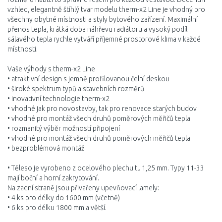
vzhled, elegantně štíhlý tvar modelu therm-x2 Line je vhodný pro
všechny obytné místnosti a styly bytového zařízení. Maximální
přenos tepla, krátká doba náhřevu radiátoru a vysoký podíl
sálavého tepla rychle vytváří příjemné prostorové klima v každé
místnosti.
Vaše výhody s therm-x2 Line
• atraktivní design s jemně profilovanou čelní deskou
• široké spektrum typů a stavebních rozměrů
• inovativní technologie therm-x2
• vhodné jak pro novostavby, tak pro renovace starých budov
• vhodné pro montáž všech druhů poměrových měřičů tepla
• rozmanitý výběr možností připojení
• vhodné pro montáž všech druhů poměrových měřičů tepla
• bezproblémová montáž
• Těleso je vyrobeno z ocelového plechu tl. 1,25 mm. Typy 11-33
mají boční a horní zakrytování.
Na zadní straně jsou přivařeny upevňovací lamely:
• 4 ks pro délky do 1600 mm (včetně)
• 6 ks pro délku 1800 mm a větší.