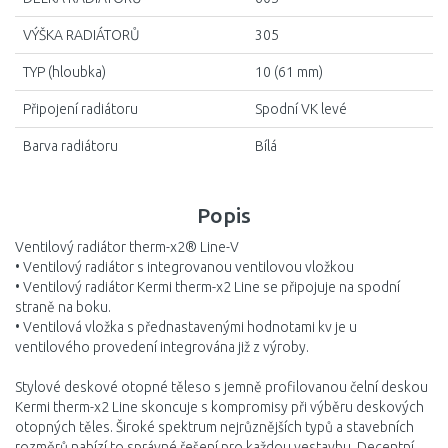
VÝŠKA RADIÁTORŮ
305
TYP (hloubka)
10 (61 mm)
Připojení radiátoru
Spodní VK levé
Barva radiátoru
Bílá
Popis
Ventilový radiátor therm-x2® Line-V
• Ventilový radiátor s integrovanou ventilovou vložkou
• Ventilový radiátor Kermi therm-x2 Line se připojuje na spodní
straně na boku.
• Ventilová vložka s přednastavenými hodnotami kv je u
ventilového provedení integrována již z výroby.
Stylové deskové otopné těleso s jemně profilovanou čelní deskou
Kermi therm-x2 Line skoncuje s kompromisy při výběru deskových
otopných těles. Široké spektrum nejrůznějších typů a stavebních
rozměrů nabízí to správné řešení pro každou vestavbu. Decentní