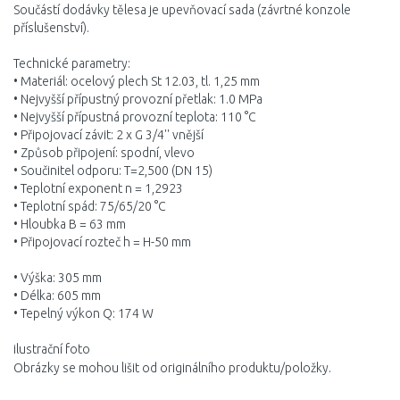
Součástí dodávky tělesa je upevňovací sada (závrtné konzole
příslušenství).
Technické parametry:
• Materiál: ocelový plech St 12.03, tl. 1,25 mm
• Nejvyšší přípustný provozní přetlak: 1.0 MPa
• Nejvyšší přípustná provozní teplota: 110 °C
• Připojovací závit: 2 x G 3/4'' vnější
• Způsob připojení: spodní, vlevo
• Součinitel odporu: T=2,500 (DN 15)
• Teplotní exponent n = 1,2923
• Teplotní spád: 75/65/20 °C
• Hloubka B = 63 mm
• Připojovací rozteč h = H-50 mm
• Výška: 305 mm
• Délka: 605 mm
• Tepelný výkon Q: 174 W
ilustrační foto
Obrázky se mohou lišit od originálního produktu/položky.